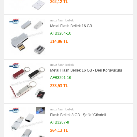
Şarj
202,12 TL
Kablosu
promosyon
Saat
ucuz flash bellek
promosyon
Metal Flash Bellek 16 GB
Kalem
AFB3284-16
promosyon
Kalem
314,86 TL
Seti
promosyon
Kalemlik
promosyon
ucuz flash bellek
Kartvizitlik
Metal Flash Bellek 16 GB - Deri Koruyuculu
promosyon
AFB3291-16
Radyo
233,53 TL
promosyon
Takvim
&
Bloknot
promosyon
Bardak
ucuz flash bellek
Altlığı
Flash Bellek 8 GB - Şeffaf Gövdeli
&
Para
AFB3287-8
Tabağı
264,13 TL
promosyon
Evrak