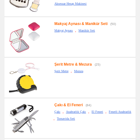
Aksesuar Hesap Makinesi
Makyaj Aynası & Manikür Seti
(50)
,
Makyaj Aynası
Manikür Seti
Şerit Metre & Mezura
(25)
,
Şerit Metre
Mezura
Çakı & El Feneri
(84)
,
,
,
Çakı
Anahtarlık Çakı
El Feneri
Fenerli Anahtarlık
,
Tornavida Seti