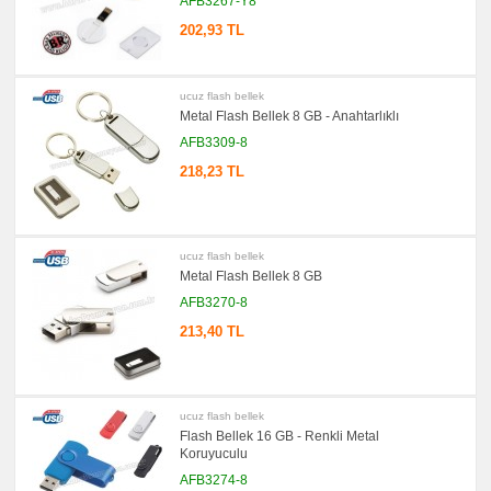
AFB3267-Y8
OTG
Flash
202,93 TL
Bellek
promosyon
Flash
Bellekli
ucuz flash bellek
Kalem
Metal Flash Bellek 8 GB - Anahtarlıklı
promosyon
Tüm
AFB3309-8
ürünler
gösteriliyor
218,23 TL
→
promosyon
Ajanda
&
Organizer
ucuz flash bellek
Metal Flash Bellek 8 GB
promosyon
Matara
AFB3270-8
&
Termos
213,40 TL
&
Bardak
promosyon
Geri
Dönüşümlü
ucuz flash bellek
Ürünler
Flash Bellek 16 GB - Renkli Metal
promosyon
Koruyuculu
Anahtarlık
AFB3274-8
promosyon