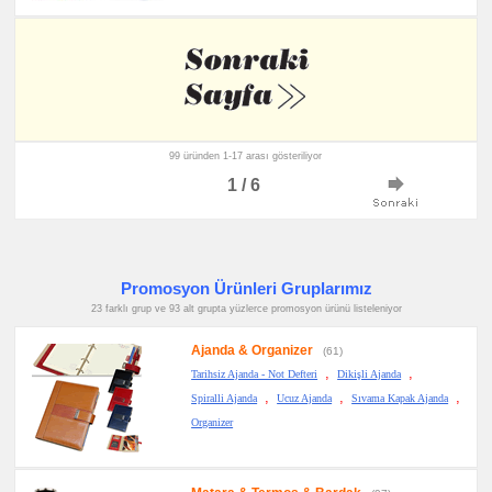
99 üründen 1-17 arası gösteriliyor
1 / 6
Promosyon Ürünleri Gruplarımız
23 farklı grup ve 93 alt grupta yüzlerce promosyon ürünü listeleniyor
Ajanda & Organizer
(61)
,
,
Tarihsiz Ajanda - Not Defteri
Dikişli Ajanda
,
,
,
Spiralli Ajanda
Ucuz Ajanda
Sıvama Kapak Ajanda
Organizer