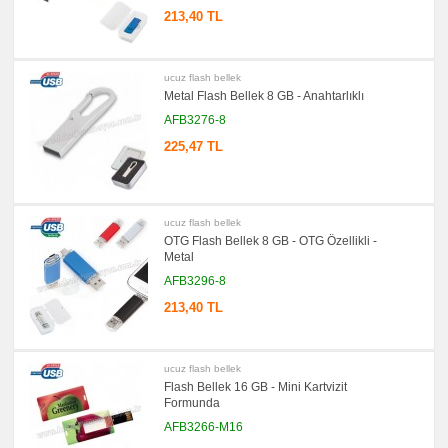
Hesap
213,40 TL
Makinesi
promosyon
Makyaj
Aynası
ucuz flash bellek
&
Metal Flash Bellek 8 GB - Anahtarlıklı
Manikür
Seti
AFB3276-8
promosyon
225,47 TL
Şerit
Metre
&
Mezura
promosyon
Çakı
ucuz flash bellek
&
OTG Flash Bellek 8 GB - OTG Özellikli -
El
Metal
Feneri
AFB3296-8
promosyon
Çakmak
213,40 TL
&
Küllük
promosyon
Masa
ucuz flash bellek
Çanta
Flash Bellek 16 GB - Mini Kartvizit
Askısı
Formunda
promosyon
PowerBank
AFB3266-M16
&