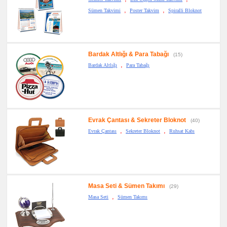
,
,
Sümen Takvimi
Poster Takvim
Spiralli Bloknot
Bardak Altlığı & Para Tabağı
(15)
,
Bardak Altlığı
Para Tabağı
Evrak Çantası & Sekreter Bloknot
(40)
,
,
Evrak Çantası
Sekreter Bloknot
Ruhsat Kabı
Masa Seti & Sümen Takımı
(29)
,
Masa Seti
Sümen Takımı