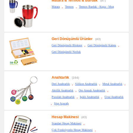
Matara & Termos & Bardak
(97)
,
,
Matara
Termos
Termos Bardak - Kupa - Mug
Geri Dönüşümlü Ürünler
(43)
,
,
Geri Dönüşümlü Bloknot
Geri Dönüşümlü Kalem
Geri Dönüşümlü Notluk
Anahtarlık
(164)
,
,
,
Deri Anahtarlık
Silikon Anahtarlık
Metal Anahtarlık
,
,
Akrilik Anahtarlık
Oto Armalı Anahtarlık
,
,
Pusulalı Anahtarlık
Işıklı Anahtarlık
Ucuz Anahtarlık
,
Şişe Açacağı
Hesap Makinesi
(43)
,
Standart Hesap Makinesi
,
Çok Fonksiyonlu Hesap Makinesi