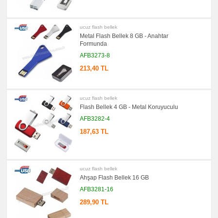
Çantası
&
Sekreter
Bloknot
ucuz flash bellek
Metal Flash Bellek 8 GB - Anahtar
promosyon
Masa
Formunda
Seti
&
AFB3273-8
Sümen
Takımı
213,40 TL
promosyon
Yapışkan
Notluk
Seti
ucuz flash bellek
&
Flash Bellek 4 GB - Metal Koruyuculu
Not
Tutucu
AFB3282-4
promosyon
187,63 TL
Bilgisayar
Aksesuarları
promosyon
Diğer
Ürünler
ucuz flash bellek
Ahşap Flash Bellek 16 GB
AFB3281-16
289,90 TL