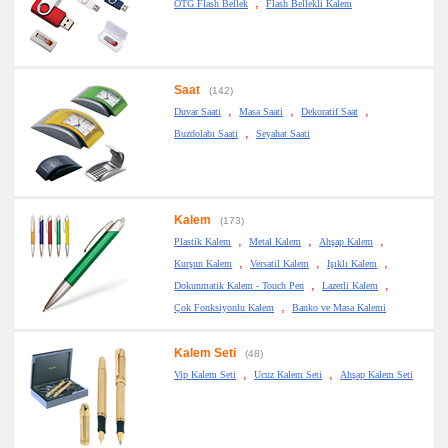
,
OTG Flash Bellek
Flash Bellekli Kalem
Saat
(142)
,
,
,
Duvar Saati
Masa Saati
Dekoratif Saat
,
Buzdolabı Saati
Seyahat Saati
Kalem
(173)
,
,
,
Plastik Kalem
Metal Kalem
Ahşap Kalem
,
,
,
Kurşun Kalem
Versatil Kalem
Işıklı Kalem
,
,
Dokunmatik Kalem - Touch Pen
Lazerli Kalem
,
Çok Fonksiyonlu Kalem
Banko ve Masa Kalemi
Kalem Seti
(48)
,
,
Vip Kalem Seti
Ucuz Kalem Seti
Ahşap Kalem Seti