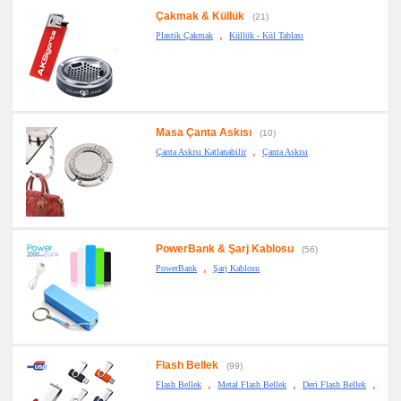
Çakmak & Küllük
(21)
,
Plastik Çakmak
Küllük - Kül Tablası
Masa Çanta Askısı
(10)
,
Çanta Askısı Katlanabilir
Çanta Askısı
PowerBank & Şarj Kablosu
(56)
,
PowerBank
Şarj Kablosu
Flash Bellek
(99)
,
,
,
Flash Bellek
Metal Flash Bellek
Deri Flash Bellek