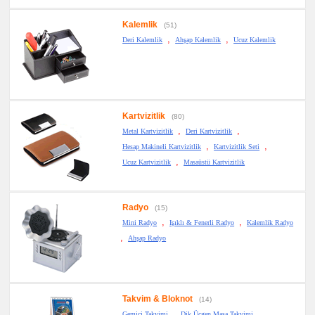
Kalemlik
(51)
,
,
Deri Kalemlik
Ahşap Kalemlik
Ucuz Kalemlik
Kartvizitlik
(80)
,
,
Metal Kartvizitlik
Deri Kartvizitlik
,
,
Hesap Makineli Kartvizitlik
Kartvizitlik Seti
,
Ucuz Kartvizitlik
Masaüstü Kartvizitlik
Radyo
(15)
,
,
Mini Radyo
Işıklı & Fenerli Radyo
Kalemlik Radyo
,
Ahşap Radyo
Takvim & Bloknot
(14)
,
,
Gemici Takvimi
Dik Üçgen Masa Takvimi