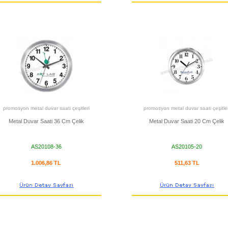
promosyon metal duvar saati çeşitleri
promosyon metal duvar saati çeşitler
Metal Duvar Saati 36 Cm Çelik
Metal Duvar Saati 20 Cm Çelik
AS20108-36
AS20105-20
1.006,86 TL
511,63 TL