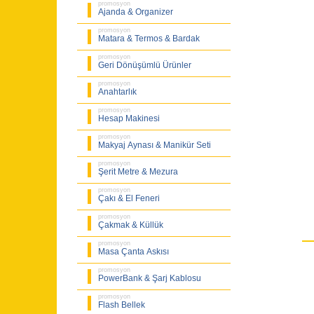
promosyon
Ajanda & Organizer
promosyon
Matara & Termos & Bardak
promosyon
Geri Dönüşümlü Ürünler
promosyon
Anahtarlık
promosyon
Hesap Makinesi
promosyon
Makyaj Aynası & Manikür Seti
promosyon
Şerit Metre & Mezura
promosyon
Çakı & El Feneri
promosyon
Çakmak & Küllük
promosyon
Masa Çanta Askısı
promosyon
PowerBank & Şarj Kablosu
promosyon
Flash Bellek