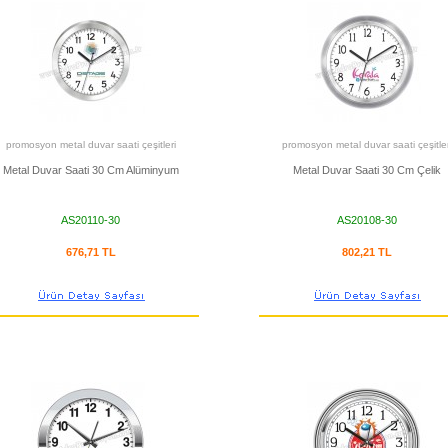
promosyon metal duvar saati çeşitleri
promosyon metal duvar saati çeşitler
Metal Duvar Saati 30 Cm Alüminyum
Metal Duvar Saati 30 Cm Çelik
AS20110-30
AS20108-30
676,71 TL
802,21 TL