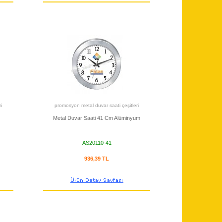
i
promosyon metal duvar saati çeşitleri
Metal Duvar Saati 41 Cm Alüminyum
AS20110-41
936,39 TL