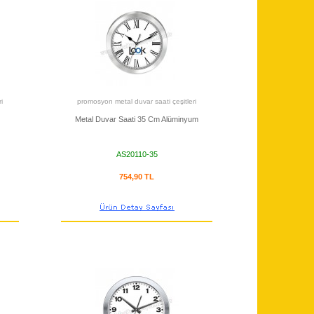
i
promosyon metal duvar saati çeşitleri
Metal Duvar Saati 35 Cm Alüminyum
AS20110-35
754,90 TL