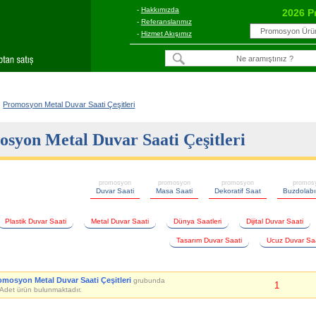
-
Hakkımızda
2026 P
-
Referanslarımız
-
Hizmet Akışımız
Promosyon Metal Duvar Saati Çeşitleri
syon Metal Duvar Saati Çeşitleri
promosyon
promosyon
promosyon
promos
Duvar Saati
Masa Saati
Dekoratif Saat
Buzdolabı
Plastik Duvar Saati
Metal Duvar Saati
Dünya Saatleri
Dijital Duvar Saati
Tasarım Duvar Saati
Ucuz Duvar Sa
omosyon Metal Duvar Saati Çeşitleri
grubunda
1
Adet ürün bulunmaktadır.