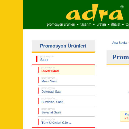
Ana Sayfa
›
Promosyon Ürünleri
Promo
promosyon
Saat
promosyon
Duvar Saati
promosyon
Masa Saati
promosyon
Dekoratif Saat
promosyon
Buzdolabı Saati
promosyon
Seyahat Saati
Pr
27
promosyon
Tüm Ürünleri Gör →