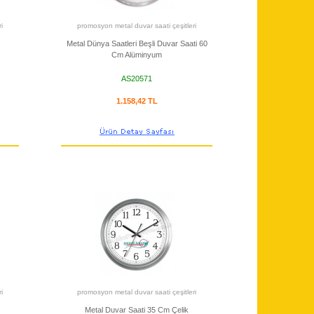
i
promosyon metal duvar saati çeşitleri
Metal Dünya Saatleri Beşli Duvar Saati 60
Cm Alüminyum
AS20571
1.158,42 TL
i
promosyon metal duvar saati çeşitleri
Metal Duvar Saati 35 Cm Çelik