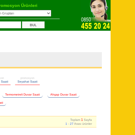
romosyon Ürünleri
yon
promosyon
 Saati
Seyahat Saati
Termometreli Duvar Saati
Ahşap Duvar Saati
ati
1
Toplam
Sayfa
1
-
27
Arası ürünler