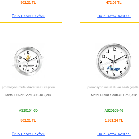
802,21 TL
472,06 TL
promosyon metal duvar saati çeşitleri
promosyon metal duvar saati çeşitler
Metal Duvar Saati 30 Cm Çelik
Metal Duvar Saati 46 Cm Çelik
AS20104-30
AS20105-46
802,21 TL
1.581,24 TL