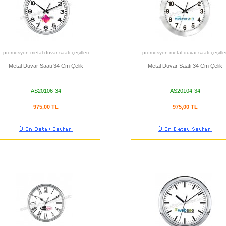
promosyon metal duvar saati çeşitleri
promosyon metal duvar saati çeşitler
Metal Duvar Saati 34 Cm Çelik
Metal Duvar Saati 34 Cm Çelik
AS20106-34
AS20104-34
975,00 TL
975,00 TL