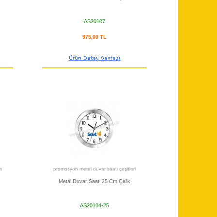
AS20107
975,00 TL
i
promosyon metal duvar saati çeşitleri
Metal Duvar Saati 25 Cm Çelik
AS20104-25