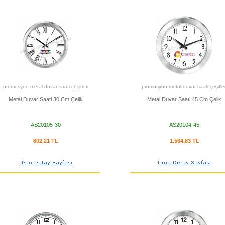
promosyon metal duvar saati çeşitleri
promosyon metal duvar saati çeşitler
Metal Duvar Saati 30 Cm Çelik
Metal Duvar Saati 45 Cm Çelik
AS20105-30
AS20104-45
802,21 TL
1.564,83 TL