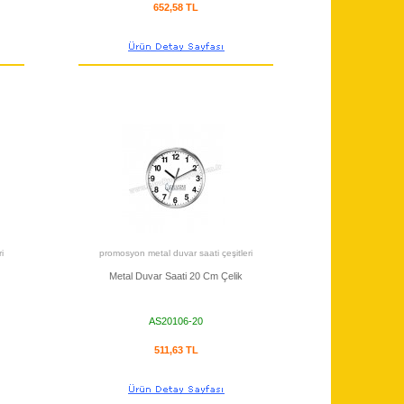
652,58 TL
i
promosyon metal duvar saati çeşitleri
Metal Duvar Saati 20 Cm Çelik
AS20106-20
511,63 TL