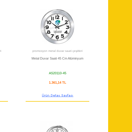
i
promosyon metal duvar saati çeşitleri
Metal Duvar Saati 45 Cm Alüminyum
AS20110-45
1.361,14 TL