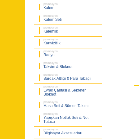
promosyon
Kalem
promosyon
Kalem Seti
promosyon
Kalemlik
promosyon
Kartvizitlik
promosyon
Radyo
promosyon
Takvim & Bloknot
promosyon
Bardak Altlığı & Para Tabağı
promosyon
Evrak Çantası & Sekreter
Bloknot
promosyon
Masa Seti & Sümen Takımı
promosyon
Yapışkan Notluk Seti & Not
Tutucu
promosyon
Bilgisayar Aksesuarları