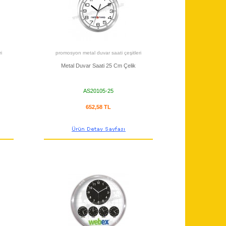
i
promosyon metal duvar saati çeşitleri
Metal Duvar Saati 25 Cm Çelik
AS20105-25
652,58 TL