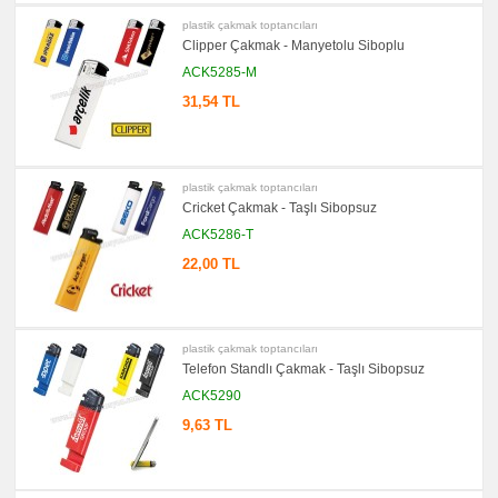
Yapışkan
Notluk
plastik çakmak toptancıları
Seti
Clipper Çakmak - Manyetolu Siboplu
&
Not
ACK5285-M
Tutucu
31,54 TL
promosyon
Bilgisayar
Aksesuarları
promosyon
Diğer
plastik çakmak toptancıları
Ürünler
Cricket Çakmak - Taşlı Sibopsuz
ACK5286-T
22,00 TL
plastik çakmak toptancıları
Telefon Standlı Çakmak - Taşlı Sibopsuz
ACK5290
9,63 TL