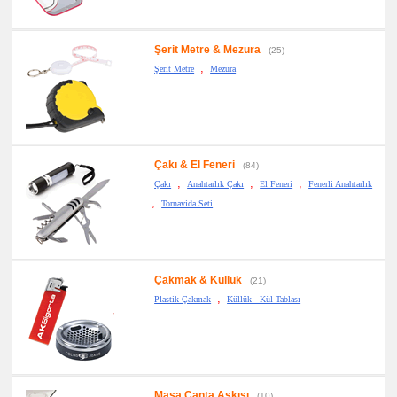
Şerit Metre & Mezura
(25)
,
Şerit Metre
Mezura
Çakı & El Feneri
(84)
,
,
,
Çakı
Anahtarlık Çakı
El Feneri
Fenerli Anahtarlık
,
Tornavida Seti
Çakmak & Küllük
(21)
,
Plastik Çakmak
Küllük - Kül Tablası
Masa Çanta Askısı
(10)