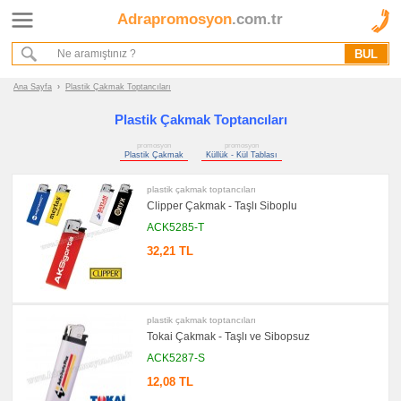
Adrapromosyon
.com.tr
Ana Sayfa
Hakkımızda
Referanslarımız
Ana Sayfa
›
Plastik Çakmak Toptancıları
Kurumsal Hizmet Akışımız
Plastik Çakmak Toptancıları
promosyon
promosyon
Promosyon
Plastik Çakmak
Küllük - Kül Tablası
Ürünleri
plastik çakmak toptancıları
promosyon
Clipper Çakmak - Taşlı Siboplu
Çakmak
&
ACK5285-T
Küllük
32,21 TL
promosyon
Plastik
Çakmak
promosyon
Küllük
plastik çakmak toptancıları
-
Kül
Tokai Çakmak - Taşlı ve Sibopsuz
Tablası
ACK5287-S
promosyon
Tüm
12,08 TL
Ürünleri
Gör