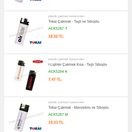
→
promosyon
Ajanda
plastik çakmak toptancıları
&
Tokai Çakmak - Taşlı ve Siboplu
Organizer
ACK5287-T
promosyon
Matara
18,52 TL
&
Termos
&
Bardak
promosyon
Geri
plastik çakmak toptancıları
Dönüşümlü
I-Lighter Çakmak Kısa - Taşlı Siboplu
Ürünler
ACK5284-K
promosyon
Anahtarlık
7,47 TL
promosyon
Hesap
Makinesi
promosyon
plastik çakmak toptancıları
Makyaj
Tokai Çakmak - Manyetolu ve Siboplu
Aynası
&
ACK5287-M
Manikür
Seti
19,33 TL
promosyon
Şerit