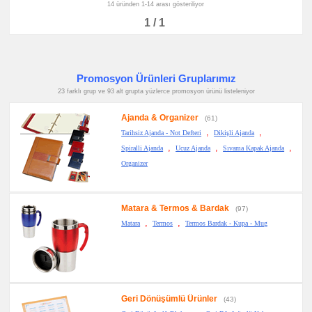
14 üründen 1-14 arası gösteriliyor
1 / 1
Promosyon Ürünleri Gruplarımız
23 farklı grup ve 93 alt grupta yüzlerce promosyon ürünü listeleniyor
Ajanda & Organizer
(61)
,
,
Tarihsiz Ajanda - Not Defteri
Dikişli Ajanda
,
,
,
Spiralli Ajanda
Ucuz Ajanda
Sıvama Kapak Ajanda
Organizer
Matara & Termos & Bardak
(97)
,
,
Matara
Termos
Termos Bardak - Kupa - Mug
Geri Dönüşümlü Ürünler
(43)