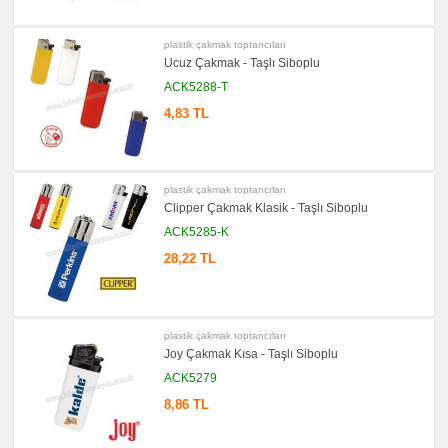
Metre
&
Mezura
plastik çakmak toptancıları
promosyon
Ucuz Çakmak - Taşlı Siboplu
Çakı
&
ACK5288-T
El
Feneri
4,83 TL
promosyon
Masa
Çanta
Askısı
plastik çakmak toptancıları
promosyon
PowerBank
Clipper Çakmak Klasik - Taşlı Siboplu
&
ACK5285-K
Şarj
Kablosu
28,22 TL
promosyon
Flash
Bellek
promosyon
Saat
plastik çakmak toptancıları
Joy Çakmak Kısa - Taşlı Siboplu
promosyon
Kalem
ACK5279
promosyon
8,86 TL
Kalem
Seti