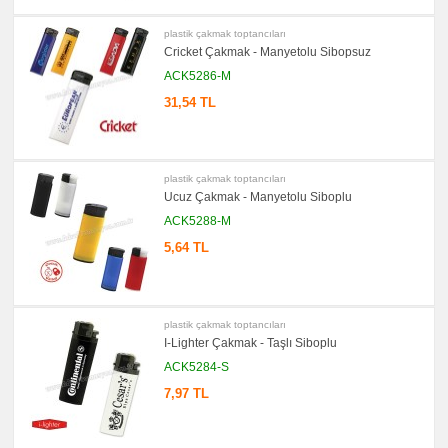
promosyon
Kalemlik
plastik çakmak toptancıları
promosyon
Kartvizitlik
Cricket Çakmak - Manyetolu Sibopsuz
ACK5286-M
promosyon
Radyo
31,54 TL
promosyon
Takvim
&
Bloknot
promosyon
plastik çakmak toptancıları
Bardak
Ucuz Çakmak - Manyetolu Siboplu
Altlığı
&
ACK5288-M
Para
Tabağı
5,64 TL
promosyon
Evrak
Çantası
&
Sekreter
plastik çakmak toptancıları
Bloknot
I-Lighter Çakmak - Taşlı Siboplu
promosyon
Masa
ACK5284-S
Seti
&
7,97 TL
Sümen
Takımı
promosyon