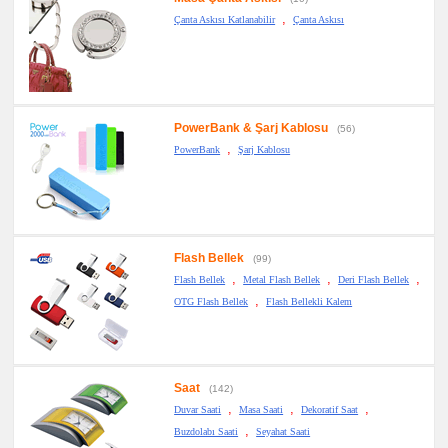
,
Çanta Askısı Katlanabilir
Çanta Askısı
PowerBank & Şarj Kablosu
(56)
,
PowerBank
Şarj Kablosu
Flash Bellek
(99)
,
,
,
Flash Bellek
Metal Flash Bellek
Deri Flash Bellek
,
OTG Flash Bellek
Flash Bellekli Kalem
Saat
(142)
,
,
,
Duvar Saati
Masa Saati
Dekoratif Saat
,
Buzdolabı Saati
Seyahat Saati