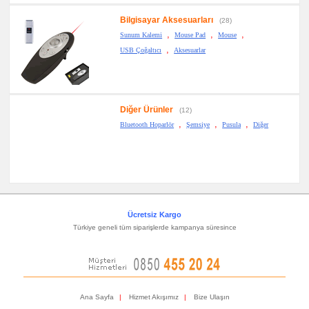
Bilgisayar Aksesuarları
(28)
,
,
,
Sunum Kalemi
Mouse Pad
Mouse
,
USB Çoğaltıcı
Aksesuarlar
Diğer Ürünler
(12)
,
,
,
Bluetooth Hoparlör
Şemsiye
Pusula
Diğer
Ücretsiz Kargo
Türkiye geneli tüm siparişlerde kampanya süresince
Ana Sayfa
|
Hizmet Akışımız
|
Bize Ulaşın