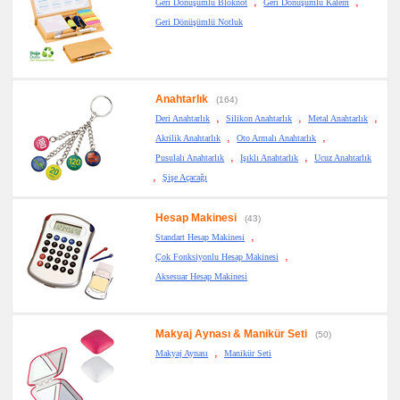
,
,
Geri Dönüşümlü Bloknot
Geri Dönüşümlü Kalem
Geri Dönüşümlü Notluk
Anahtarlık
(164)
,
,
,
Deri Anahtarlık
Silikon Anahtarlık
Metal Anahtarlık
,
,
Akrilik Anahtarlık
Oto Armalı Anahtarlık
,
,
Pusulalı Anahtarlık
Işıklı Anahtarlık
Ucuz Anahtarlık
,
Şişe Açacağı
Hesap Makinesi
(43)
,
Standart Hesap Makinesi
,
Çok Fonksiyonlu Hesap Makinesi
Aksesuar Hesap Makinesi
Makyaj Aynası & Manikür Seti
(50)
,
Makyaj Aynası
Manikür Seti