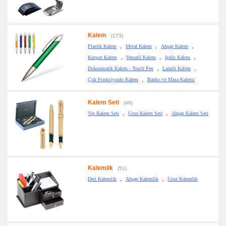
Kalem
(173)
,
,
,
Plastik Kalem
Metal Kalem
Ahşap Kalem
,
,
,
Kurşun Kalem
Versatil Kalem
Işıklı Kalem
,
,
Dokunmatik Kalem - Touch Pen
Lazerli Kalem
,
Çok Fonksiyonlu Kalem
Banko ve Masa Kalemi
Kalem Seti
(48)
,
,
Vip Kalem Seti
Ucuz Kalem Seti
Ahşap Kalem Seti
Kalemlik
(51)
,
,
Deri Kalemlik
Ahşap Kalemlik
Ucuz Kalemlik