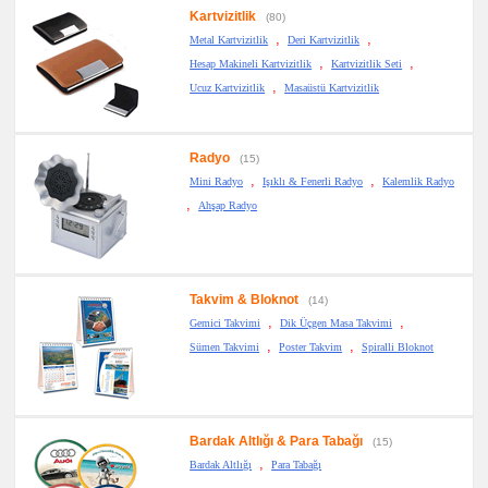
Kartvizitlik
(80)
,
,
Metal Kartvizitlik
Deri Kartvizitlik
,
,
Hesap Makineli Kartvizitlik
Kartvizitlik Seti
,
Ucuz Kartvizitlik
Masaüstü Kartvizitlik
Radyo
(15)
,
,
Mini Radyo
Işıklı & Fenerli Radyo
Kalemlik Radyo
,
Ahşap Radyo
Takvim & Bloknot
(14)
,
,
Gemici Takvimi
Dik Üçgen Masa Takvimi
,
,
Sümen Takvimi
Poster Takvim
Spiralli Bloknot
Bardak Altlığı & Para Tabağı
(15)
,
Bardak Altlığı
Para Tabağı