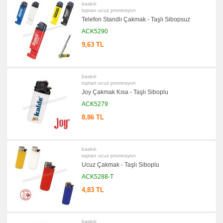
promosyon
baskılı
Kalemlik
toptan ucuz promosyon
Telefon Standlı Çakmak - Taşlı Sibopsuz
promosyon
Kartvizitlik
ACK5290
promosyon
Radyo
9,63 TL
promosyon
Takvim
&
Bloknot
baskılı
toptan ucuz promosyon
promosyon
Joy Çakmak Kısa - Taşlı Siboplu
Bardak
Altlığı
ACK5279
&
Para
8,86 TL
Tabağı
promosyon
Evrak
Çantası
baskılı
&
toptan ucuz promosyon
Sekreter
Bloknot
Ucuz Çakmak - Taşlı Siboplu
ACK5288-T
promosyon
Masa
Seti
4,83 TL
&
Sümen
Takımı
promosyon
baskılı