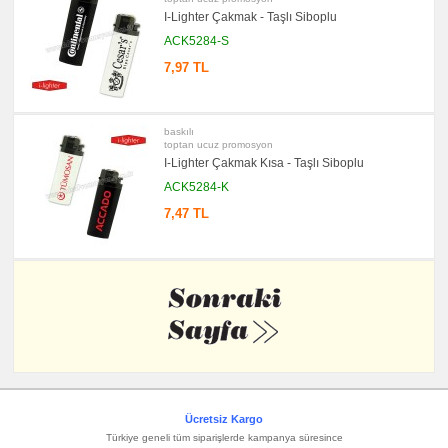
I-Lighter Çakmak - Taşlı Siboplu
ACK5284-S
7,97 TL
baskılı
toptan ucuz promosyon
I-Lighter Çakmak Kısa - Taşlı Siboplu
ACK5284-K
7,47 TL
Ücretsiz Kargo
Türkiye geneli tüm siparişlerde kampanya süresince