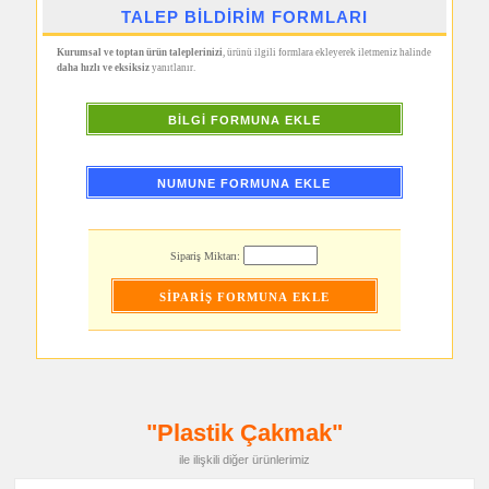
Metre
TALEP BİLDİRİM FORMLARI
&
Mezura
Kurumsal ve toptan ürün taleplerinizi
, ürünü ilgili formlara ekleyerek iletmeniz halinde
promosyon
daha hızlı ve eksiksiz
yanıtlanır.
Çakı
&
El
Feneri
BİLGİ FORMUNA EKLE
promosyon
Masa
Çanta
NUMUNE FORMUNA EKLE
Askısı
promosyon
PowerBank
&
Şarj
Sipariş Miktarı:
Kablosu
promosyon
Flash
Bellek
promosyon
Saat
promosyon
Kalem
"Plastik Çakmak"
promosyon
Kalem
ile ilişkili diğer ürünlerimiz
Seti