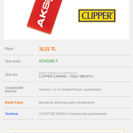
→
promosyon
Ajanda
&
Organizer
promosyon
Matara
&
Termos
&
32,21 TL
Bardak
Fiyat
promosyon
Geri
ACK5285-T
Ürün Kodu
Dönüşümlü
Ürünler
baskılı toptan ucuz promosyon
Ürün Adı
promosyon
CLİPPER ÇAKMAK - TAŞLI SİBOPLU
Anahtarlık
promosyon
Uygulanabilir
Hesap
Tampon, Uv ve Serigrafi baskı uygulamaları
Baskılar
Makinesi
promosyon
Baskı Fiyatı
Basılacak dökümana göre fiyatlandırılır
Makyaj
Aynası
&
Teslimat
ÜCRETSİZ KARGO kapsamında yapılmaktadır
Manikür
Seti
promosyon
Şerit