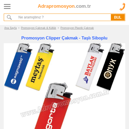
Adrapromosyon
.com.tr
Ana Sayfa
Hakkımızda
Referanslarımız
Ana Sayfa
›
Promosyon Çakmak & Küllük
›
Promosyon Plastik Çakmak
Kurumsal Hizmet Akışımız
Promosyon Clipper Çakmak - Taşlı Siboplu
Promosyon
Ürünleri
promosyon
Çakmak
&
Küllük
promosyon
Plastik
Çakmak
promosyon
Küllük
-
Kül
Tablası
promosyon
Tüm
Ürünleri
Gör