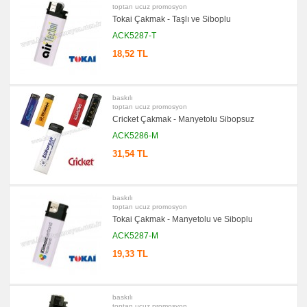
Yapışkan
toptan ucuz promosyon
Notluk
Tokai Çakmak - Taşlı ve Siboplu
Seti
&
ACK5287-T
Not
Tutucu
18,52 TL
promosyon
Bilgisayar
Aksesuarları
baskılı
promosyon
toptan ucuz promosyon
Diğer
Ürünler
Cricket Çakmak - Manyetolu Sibopsuz
ACK5286-M
31,54 TL
baskılı
toptan ucuz promosyon
Tokai Çakmak - Manyetolu ve Siboplu
ACK5287-M
19,33 TL
baskılı
toptan ucuz promosyon