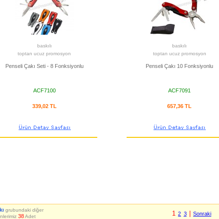
baskılı
baskılı
toptan ucuz promosyon
toptan ucuz promosyon
Penseli Çakı Seti - 8 Fonksiyonlu
Penseli Çakı 10 Fonksiyonlu
ACF7100
ACF7091
339,02 TL
657,36 TL
kı
grubundaki diğer
1
|
2
3
Sonraki
38
nlerimiz
Adet