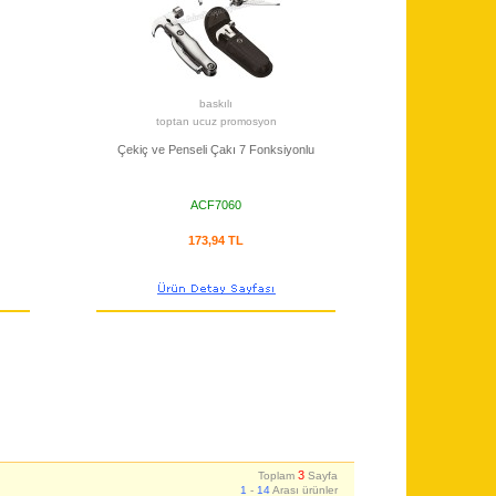
baskılı
toptan ucuz promosyon
Çekiç ve Penseli Çakı 7 Fonksiyonlu
ACF7060
173,94 TL
3
Toplam
Sayfa
1
-
14
Arası ürünler