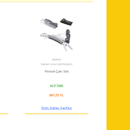
baskılı
toptan ucuz promosyon
Penseli Çakı Seti
ACF7085
567,72 TL