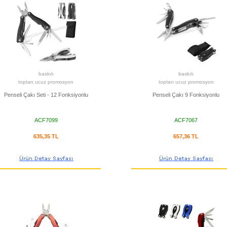
baskılı
baskılı
toptan ucuz promosyon
toptan ucuz promosyon
Penseli Çakı Seti - 12 Fonksiyonlu
Penseli Çakı 9 Fonksiyonlu
ACF7099
ACF7067
635,35 TL
657,36 TL