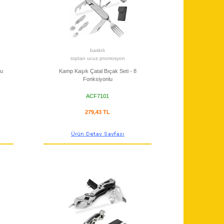
baskılı
toptan ucuz promosyon
lu
Kamp Kaşık Çatal Bıçak Seti - 8
Fonksiyonlu
ACF7101
279,43 TL