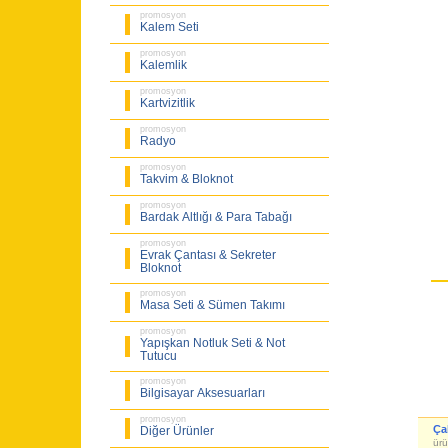
promosyon
Kalem Seti
promosyon
Kalemlik
promosyon
Kartvizitlik
promosyon
Radyo
promosyon
Takvim & Bloknot
promosyon
Bardak Altlığı & Para Tabağı
promosyon
Evrak Çantası & Sekreter
Bloknot
promosyon
Masa Seti & Sümen Takımı
promosyon
Yapışkan Notluk Seti & Not
Tutucu
promosyon
Bilgisayar Aksesuarları
promosyon
Ça
Diğer Ürünler
ürü