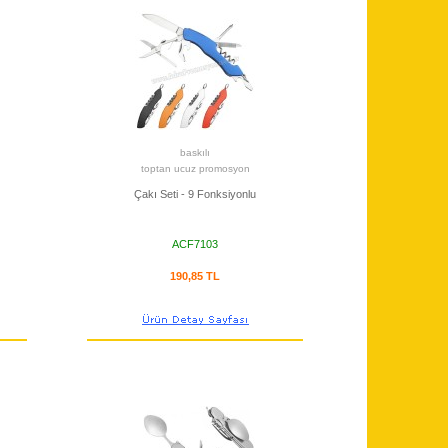
baskılı
toptan ucuz promosyon
Çakı Seti - 9 Fonksiyonlu
ACF7103
190,85 TL