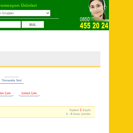
romosyon Ürünleri
promosyon
Tornavida Seti
alı Çakı
Çekiçli Çakı
1
Toplam
Sayfa
1
-
6
Arası ürünler