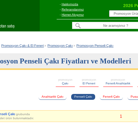
-
Hakkımızda
2026 P
-
Referanslarımız
-
Hizmet Akışımız
Promosyon Çakı & El Feneri
›
Promosyon Çakı
›
Promosyon Penseli Çakı
syon Penseli Çakı Fiyatları ve Modelleri
promosyon
promosyon
promosyon
Çakı
El Feneri
Fenerli Anahtarlık
Anahtarlık Çakı
Penseli Çakı
Fenerli Çakı
Pusul
nseli Çakı
grubunda
1
det ürün bulunmaktadır.