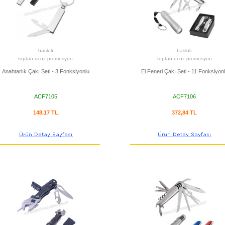
baskılı
baskılı
toptan ucuz promosyon
toptan ucuz promosyon
Anahtarlık Çakı Seti - 3 Fonksiyonlu
El Feneri Çakı Seti - 11 Fonksiyon
ACF7105
ACF7106
148,17 TL
372,84 TL