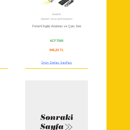
baskılı
toptan ucuz promosyon
Fenerli İngiliz Anahtarı ve Çakı Seti
ACF7068
946,20 TL