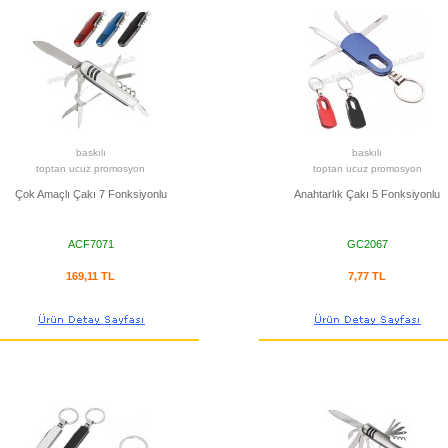
baskılı
baskılı
toptan ucuz promosyon
toptan ucuz promosyon
Çok Amaçlı Çakı 7 Fonksiyonlu
Anahtarlık Çakı 5 Fonksiyonlu
ACF7071
GC2067
169,11 TL
7,77 TL