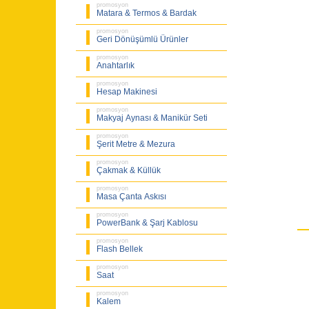
promosyon
Matara & Termos & Bardak
promosyon
Geri Dönüşümlü Ürünler
promosyon
Anahtarlık
promosyon
Hesap Makinesi
promosyon
Makyaj Aynası & Manikür Seti
promosyon
Şerit Metre & Mezura
promosyon
Çakmak & Küllük
promosyon
Masa Çanta Askısı
promosyon
PowerBank & Şarj Kablosu
promosyon
Flash Bellek
promosyon
Saat
promosyon
Kalem