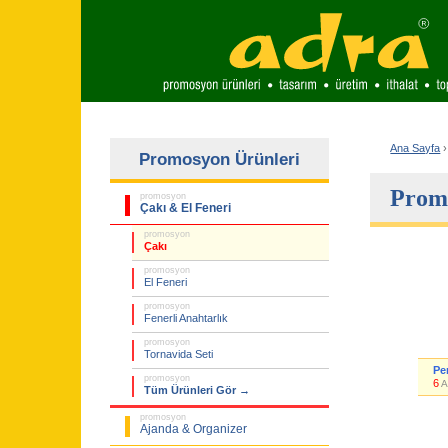
Ana Sayfa
›
Promosyon Ürünleri
Promo
promosyon
Çakı & El Feneri
promosyon
Çakı
promosyon
El Feneri
promosyon
Fenerli Anahtarlık
promosyon
Tornavida Seti
Pe
promosyon
6
A
Tüm Ürünleri Gör →
promosyon
Ajanda & Organizer