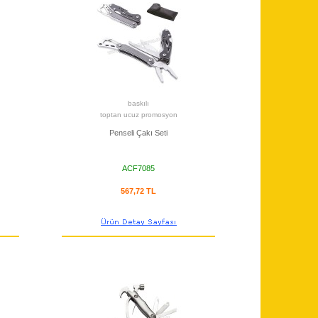
baskılı
toptan ucuz promosyon
Penseli Çakı Seti
ACF7085
567,72 TL