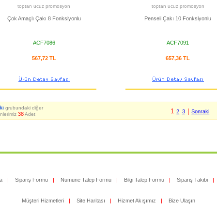
toptan ucuz promosyon
toptan ucuz promosyon
Çok Amaçlı Çakı 8 Fonksiyonlu
Penseli Çakı 10 Fonksiyonlu
ACF7086
ACF7091
567,72 TL
657,36 TL
kı
grubundaki diğer
1
|
2
3
Sonraki
38
nlerimiz
Adet
a
|
Sipariş Formu
|
Numune Talep Formu
|
Bilgi Talep Formu
|
Sipariş Takibi
|
Müşteri Hizmetleri
|
Site Haritası
|
Hizmet Akışımız
|
Bize Ulaşın