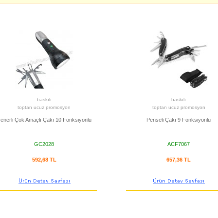
baskılı
baskılı
toptan ucuz promosyon
toptan ucuz promosyon
enerli Çok Amaçlı Çakı 10 Fonksiyonlu
Penseli Çakı 9 Fonksiyonlu
GC2028
ACF7067
592,68 TL
657,36 TL