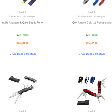
baskılı
baskılı
toptan ucuz promosyon
toptan ucuz promosyon
İngiliz Anahtarı & Çakı Seti & Fener
Çok Amaçlı Çakı 11 Fonksiyonlu
ACF7084
ACF1606
946,20 TL
195,22 TL
baskılı
baskılı