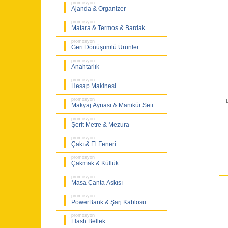
promosyon
Ajanda & Organizer
promosyon
Matara & Termos & Bardak
promosyon
Geri Dönüşümlü Ürünler
promosyon
Anahtarlık
promosyon
Hesap Makinesi
promosyon
Makyaj Aynası & Manikür Seti
promosyon
Şerit Metre & Mezura
promosyon
Çakı & El Feneri
promosyon
Çakmak & Küllük
promosyon
Masa Çanta Askısı
promosyon
PowerBank & Şarj Kablosu
promosyon
Flash Bellek