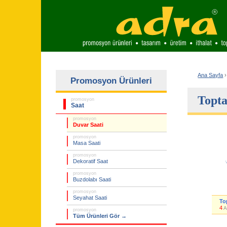
Ana Sayfa
›
Promosyon Ürünleri
Topta
promosyon
Saat
promosyon
Duvar Saati
promosyon
Masa Saati
promosyon
Dekoratif Saat
promosyon
Buzdolabı Saati
promosyon
Seyahat Saati
To
4
A
promosyon
Tüm Ürünleri Gör →