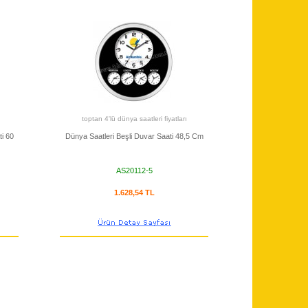
toptan 4'lü dünya saatleri fiyatları
i 60
Dünya Saatleri Beşli Duvar Saati 48,5 Cm
AS20112-5
1.628,54 TL