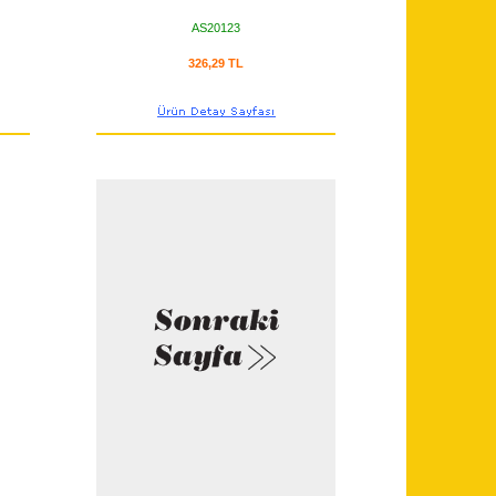
AS20123
326,29 TL