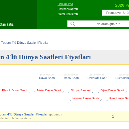
-
Hakkımızda
2026 P
-
Referanslarımız
-
Hizmet Akışımız
Toptan 4'lü Dünya Saatleri Fiyatları
n 4'lü Dünya Saatleri Fiyatları
promosyon
promosyon
promosyon
promos
Duvar Saati
Masa Saati
Dekoratif Saat
Buzdolabı
Plastik Duvar Saati
Metal Duvar Saati
Dünya Saatleri
Dijital Duvar Saati
Tasarım Duvar Saati
Ucuz Duvar Sa
ptan 4'lü Dünya Saatleri Fiyatları
grubunda
1
det ürün bulunmaktadır.