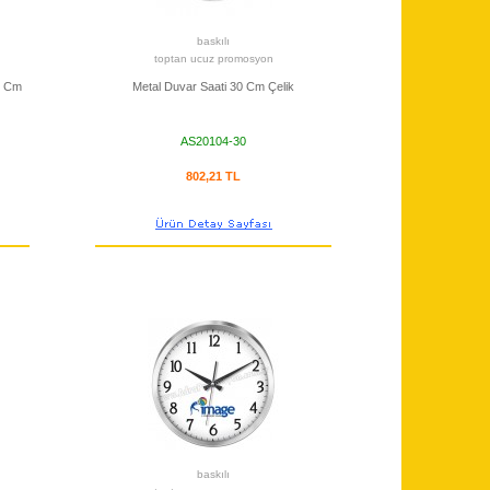
baskılı
toptan ucuz promosyon
5 Cm
Metal Duvar Saati 30 Cm Çelik
AS20104-30
802,21 TL
baskılı