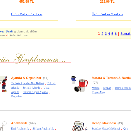
652,58 TL
223,96 TL
var Saati
grubundaki diğer
1
|
2
3
4
5
6
Sonrak
76
nler
Adet ürün var
Ajanda & Organizer
Matara & Termos & Barda
(61)
,
(97)
Tarihsiz Ajanda - Not Defteri
Dikişli
,
,
,
,
Ajanda
Spiralli Ajanda
Ucuz
Matara
Termos
Termos Bardak
,
,
Ajanda
Sıvama Kapak Ajanda
Kupa - Mug
Organizer
Anahtarlık
Hesap Makinesi
(164)
(43)
,
,
,
Deri Anahtarlık
Silikon Anahtarlık
Standart Hesap Makinesi
Çok