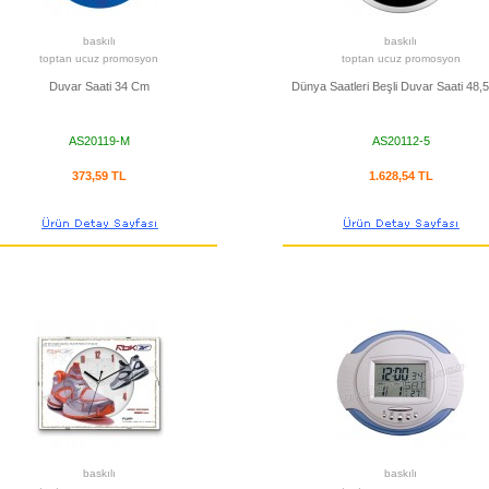
baskılı
baskılı
toptan ucuz promosyon
toptan ucuz promosyon
Duvar Saati 34 Cm
Dünya Saatleri Beşli Duvar Saati 48,
AS20119-M
AS20112-5
373,59 TL
1.628,54 TL
baskılı
baskılı