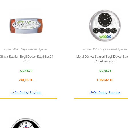
toptan 4'lü dünya saatleri fiyatları
toptan 4'lü dünya saatleri fiyatları
Dünya Saatleri Beşli Duvar Saati 51x24
Metal Dünya Saatleri Beşli Duvar Saat
Cm
Cm Alüminyum
AS20572
AS20571
748,15 TL
1.158,42 TL