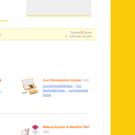
6
Toplam
Sayfa
i
1
-
14
Arası ürünler
k
Geri Dönüşümlü Ürünler
(43)
,
Geri Dönüşümlü Bloknot
Geri
,
Dönüşümlü Kalem
Geri Dönüşümlü
 -
Notluk
Makyaj Aynası & Manikür Seti
(50)