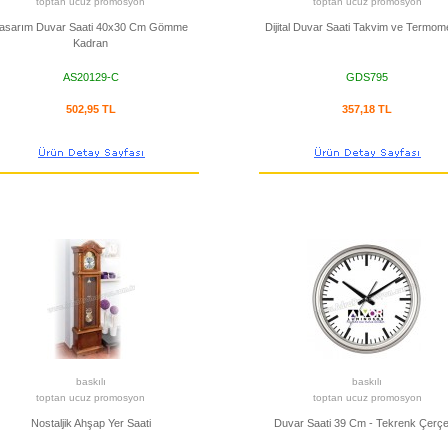
toptan ucuz promosyon
toptan ucuz promosyon
asarım Duvar Saati 40x30 Cm Gömme
Dijital Duvar Saati Takvim ve Termome
Kadran
AS20129-C
GDS795
502,95 TL
357,18 TL
baskılı
baskılı
toptan ucuz promosyon
toptan ucuz promosyon
Nostaljik Ahşap Yer Saati
Duvar Saati 39 Cm - Tekrenk Çerç