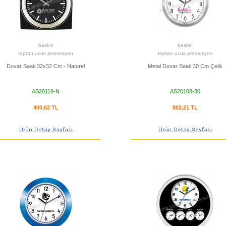
baskılı
baskılı
toptan ucuz promosyon
toptan ucuz promosyon
Duvar Saati 32x32 Cm - Naturel
Metal Duvar Saati 30 Cm Çelik
AS20118-N
AS20108-30
400,62 TL
802,21 TL