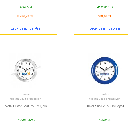
AS20554
AS20116-B
8.456,46 TL
469,16 TL
baskılı
baskılı
toptan ucuz promosyon
toptan ucuz promosyon
Metal Duvar Saati 25 Cm Çelik
Duvar Saati 25,5 Cm Boyalı
AS20104-25
AS20125