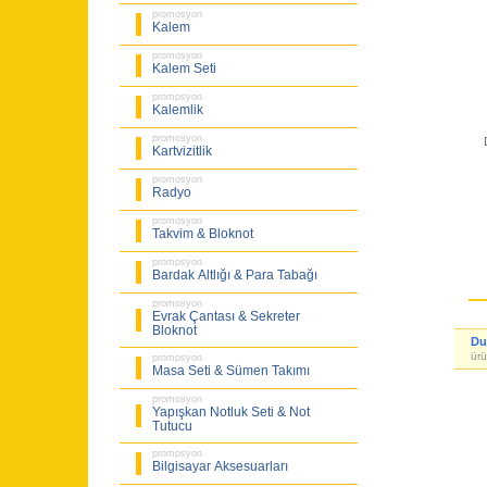
promosyon
Kalem
promosyon
Kalem Seti
promosyon
Kalemlik
promosyon
Kartvizitlik
promosyon
Radyo
promosyon
Takvim & Bloknot
promosyon
Bardak Altlığı & Para Tabağı
promosyon
Evrak Çantası & Sekreter
Bloknot
Du
ürü
promosyon
Masa Seti & Sümen Takımı
promosyon
Yapışkan Notluk Seti & Not
Tutucu
promosyon
Bilgisayar Aksesuarları