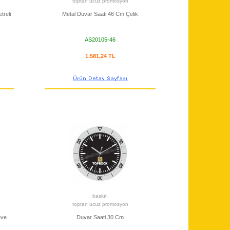
toptan ucuz promosyon
treli
Metal Duvar Saati 46 Cm Çelik
AS20105-46
1.581,24 TL
baskılı
toptan ucuz promosyon
eve
Duvar Saati 30 Cm