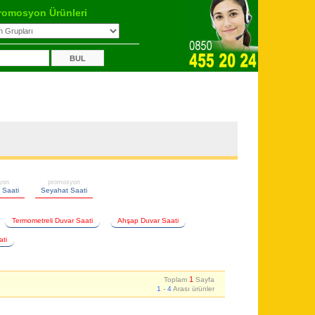
romosyon Ürünleri
yon
promosyon
 Saati
Seyahat Saati
Termometreli Duvar Saati
Ahşap Duvar Saati
ati
1
Toplam
Sayfa
1
-
4
Arası ürünler