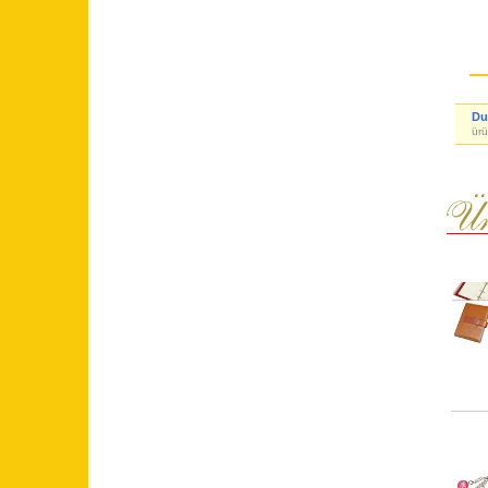
Du
ürü