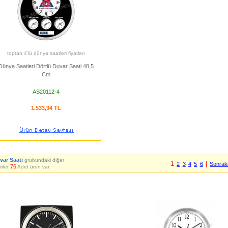
toptan 4'lü dünya saatleri fiyatları
Dünya Saatleri Dörtlü Duvar Saati 48,5
Cm
AS20112-4
1.533,94 TL
var Saati
grubundaki diğer
1
|
2
3
4
5
6
Sonrak
76
nler
Adet ürün var