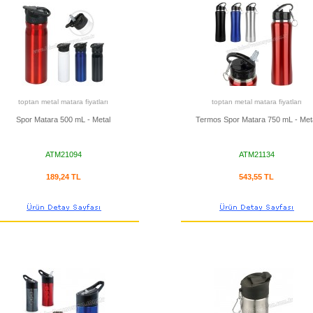
toptan metal matara fiyatları
toptan metal matara fiyatları
Spor Matara 500 mL - Metal
Termos Spor Matara 750 mL - Met
ATM21094
ATM21134
189,24 TL
543,55 TL