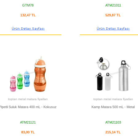
GTM78
ATM21011
132,47 TL
529,87 TL
toptan metal matara fiyatları
toptan metal matara fiyatları
Pipetli Suluk Matara 400 mL - Kokusuz
Kamp Matara 500 mL - Metal
ATM21121
ATM21103
83,00 TL
215,14 TL