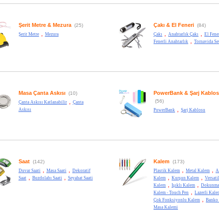
Şerit Metre & Mezura
Çakı & El Feneri
(25)
(84)
,
,
,
Şerit Metre
Mezura
Çakı
Anahtarlık Çakı
El Fene
,
Fenerli Anahtarlık
Tornavida Se
Masa Çanta Askısı
PowerBank & Şarj Kablo
(10)
,
(56)
Çanta Askısı Katlanabilir
Çanta
,
Askısı
PowerBank
Şarj Kablosu
Saat
Kalem
(142)
(173)
,
,
,
,
Duvar Saati
Masa Saati
Dekoratif
Plastik Kalem
Metal Kalem
A
,
,
,
,
Saat
Buzdolabı Saati
Seyahat Saati
Kalem
Kurşun Kalem
Versati
,
,
Kalem
Işıklı Kalem
Dokunma
,
Kalem - Touch Pen
Lazerli Kale
,
Çok Fonksiyonlu Kalem
Banko
Masa Kalemi