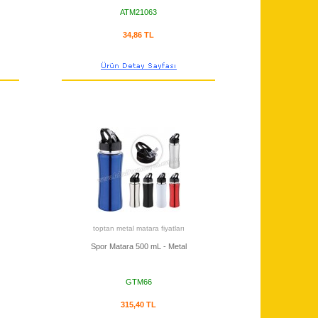
ATM21063
34,86 TL
toptan metal matara fiyatları
Spor Matara 500 mL - Metal
GTM66
315,40 TL