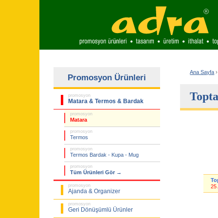
Ana Sayfa
›
Promosyon Ürünleri
Topta
promosyon
Matara & Termos & Bardak
promosyon
Matara
promosyon
Termos
promosyon
Termos Bardak - Kupa - Mug
promosyon
Tüm Ürünleri Gör →
To
promosyon
25
Ajanda & Organizer
promosyon
Geri Dönüşümlü Ürünler