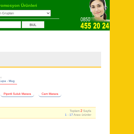
romosyon Ürünleri
on
Kupa - Mug
Pipetli Suluk Matara
Cam Matara
2
Toplam
Sayfa
1
-
17
Arası ürünler