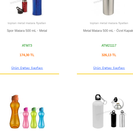
toptan metal matara fiyatları
toptan metal matara fiyatları
Spor Matara 500 mL - Metal
Metal Matara 500 mL - Özel Kapak
ATM73
ATM21117
174,30 TL
326,13 TL