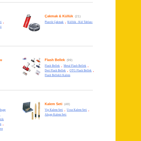
Çakmak & Küllük
(21)
,
,
ri
Plastik Çakmak
Küllük - Kül Tablası
ti
su
Flash Bellek
(99)
,
,
Flash Bellek
Metal Flash Bellek
,
,
Deri Flash Bellek
OTG Flash Bellek
Flash Bellekli Kalem
Kalem Seti
(48)
,
,
hşap
Vip Kalem Seti
Ucuz Kalem Seti
l
Ahşap Kalem Seti
tik
,
m
 ve