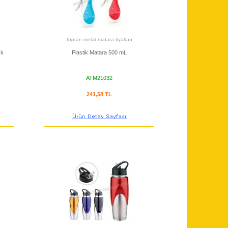
toptan metal matara fiyatları
lı
Plastik Matara 500 mL
ATM21032
241,58 TL