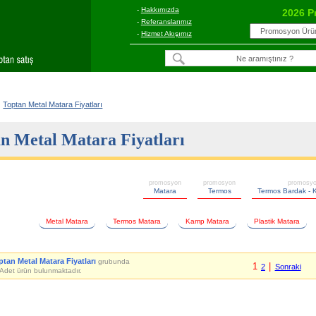
-
Hakkımızda
2026 P
-
Referanslarımız
-
Hizmet Akışımız
Toptan Metal Matara Fiyatları
n Metal Matara Fiyatları
promosyon
promosyon
promosy
Matara
Termos
Termos Bardak - 
Metal Matara
Termos Matara
Kamp Matara
Plastik Matara
ptan Metal Matara Fiyatları
grubunda
1
|
2
Sonraki
Adet ürün bulunmaktadır.