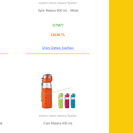
toptan metal matara fiyatları
Spor Matara 800 mL - Metal
GTM77
134,46 TL
toptan metal matara fiyatları
al
Cam Matara 430 mL