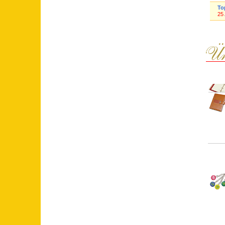
To
25