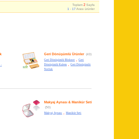
2
Toplam
Sayfa
1
-
17
Arası ürünler
k
Geri Dönüşümlü Ürünler
(43)
,
Geri Dönüşümlü Bloknot
Geri
,
Dönüşümlü Kalem
Geri Dönüşümlü
 -
Notluk
Makyaj Aynası & Manikür Seti
(50)
,
Makyaj Aynası
Manikür Seti