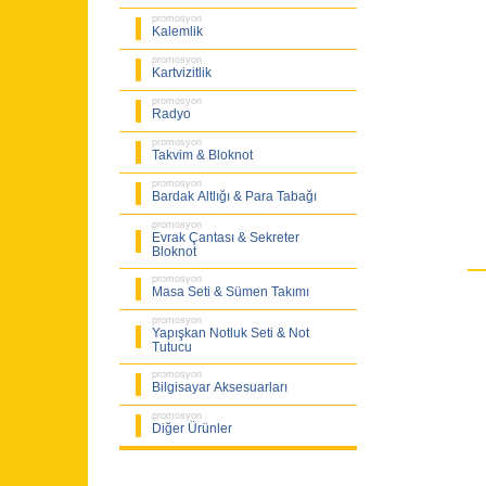
promosyon
Kalemlik
promosyon
Kartvizitlik
promosyon
Radyo
promosyon
Takvim & Bloknot
promosyon
Bardak Altlığı & Para Tabağı
promosyon
Evrak Çantası & Sekreter
Bloknot
promosyon
Masa Seti & Sümen Takımı
promosyon
Yapışkan Notluk Seti & Not
Tutucu
promosyon
Bilgisayar Aksesuarları
promosyon
Diğer Ürünler