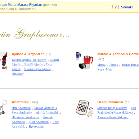
ptan Metal Matara Fiyatları
grubunda
1
|
2
Sonraki
Adet ürün bulunmaktadır.
Ajanda & Organizer
Matara & Termos & Barda
(61)
,
(97)
Tarihsiz Ajanda - Not Defteri
Dikişli
,
,
,
,
Ajanda
Spiralli Ajanda
Ucuz
Matara
Termos
Termos Bardak
,
,
Ajanda
Sıvama Kapak Ajanda
Kupa - Mug
Organizer
Anahtarlık
Hesap Makinesi
(164)
(43)
,
,
,
Deri Anahtarlık
Silikon Anahtarlık
Standart Hesap Makinesi
Çok
,
,
,
Metal Anahtarlık
Akrilik Anahtarlık
Fonksiyonlu Hesap Makinesi
,
Oto Armalı Anahtarlık
Pusulalı
Aksesuar Hesap Makinesi
,
,
Anahtarlık
Işıklı Anahtarlık
Ucuz
,
Anahtarlık
Şişe Açacağı