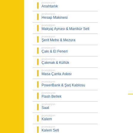
promosyon
Anahtarlık
promosyon
Hesap Makinesi
promosyon
Makyaj Aynası & Manikür Seti
promosyon
Şerit Metre & Mezura
promosyon
Çakı & El Feneri
promosyon
Çakmak & Küllük
promosyon
Masa Çanta Askısı
promosyon
PowerBank & Şarj Kablosu
promosyon
Flash Bellek
promosyon
Saat
promosyon
Kalem
promosyon
Kalem Seti