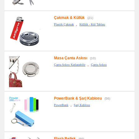
promosyon
Yapışkan
Notluk
Çakmak & Küllük
Seti
(21)
&
,
Plastik Çakmak
Küllük - Kül Tablası
Not
Tutucu
promosyon
Bilgisayar
Aksesuarları
promosyon
Diğer
Masa Çanta Askısı
(10)
Ürünler
,
Çanta Askısı Katlanabilir
Çanta Askısı
PowerBank & Şarj Kablosu
(56)
,
PowerBank
Şarj Kablosu
Flash Bellek
(99)