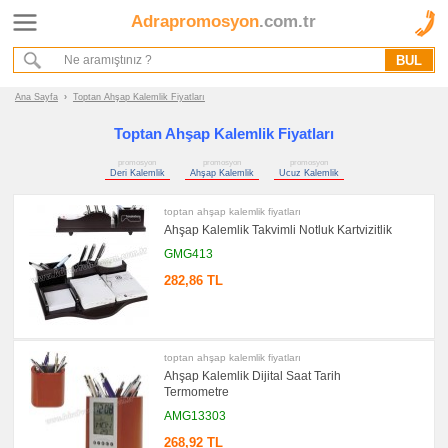
Adrapromosyon
.com.tr
Ana Sayfa
Hakkımızda
Referanslarımız
Ana Sayfa
›
Toptan Ahşap Kalemlik Fiyatları
Kurumsal Hizmet Akışımız
Toptan Ahşap Kalemlik Fiyatları
promosyon
promosyon
promosyon
Promosyon
Deri Kalemlik
Ahşap Kalemlik
Ucuz Kalemlik
Ürünleri
toptan ahşap kalemlik fiyatları
promosyon
Ahşap Kalemlik Takvimli Notluk Kartvizitlik
Kalemlik
GMG413
promosyon
Deri
282,86 TL
Kalemlik
promosyon
Ahşap
Kalemlik
toptan ahşap kalemlik fiyatları
promosyon
Ucuz
Ahşap Kalemlik Dijital Saat Tarih
Kalemlik
Termometre
promosyon
AMG13303
Tüm
Ürünleri
268,92 TL
Gör