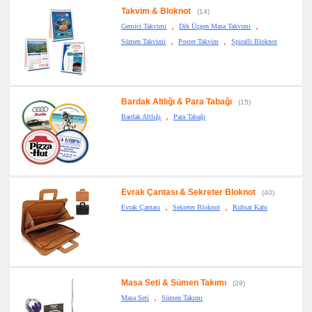
Takvim & Bloknot
(14)
,
,
Gemici Takvimi
Dik Üçgen Masa Takvimi
,
,
Sümen Takvimi
Poster Takvim
Spiralli Bloknot
Bardak Altlığı & Para Tabağı
(15)
,
Bardak Altlığı
Para Tabağı
Evrak Çantası & Sekreter Bloknot
(40)
,
,
Evrak Çantası
Sekreter Bloknot
Ruhsat Kabı
Masa Seti & Sümen Takımı
(29)
,
Masa Seti
Sümen Takımı