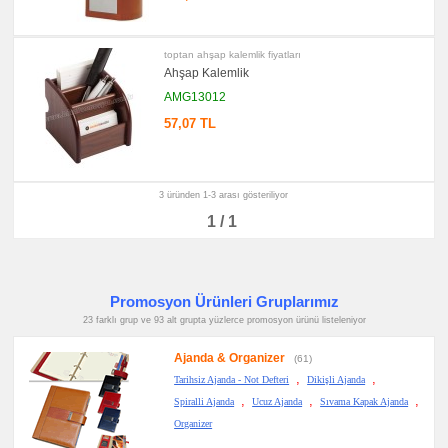
→
promosyon
Ajanda
toptan ahşap kalemlik fiyatları
&
Ahşap Kalemlik
Organizer
AMG13012
promosyon
Matara
57,07 TL
&
Termos
&
Bardak
promosyon
3 üründen 1-3 arası gösteriliyor
Geri
Dönüşümlü
1 / 1
Ürünler
promosyon
Anahtarlık
promosyon
Promosyon Ürünleri Gruplarımız
Hesap
Makinesi
23 farklı grup ve 93 alt grupta yüzlerce promosyon ürünü listeleniyor
promosyon
Makyaj
Ajanda & Organizer
(61)
Aynası
&
,
,
Tarihsiz Ajanda - Not Defteri
Dikişli Ajanda
Manikür
,
,
,
Seti
Spiralli Ajanda
Ucuz Ajanda
Sıvama Kapak Ajanda
Organizer
promosyon
Şerit