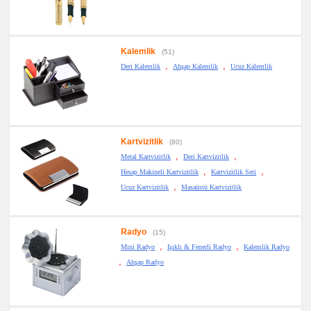
Kalemlik
(51)
,
,
Deri Kalemlik
Ahşap Kalemlik
Ucuz Kalemlik
Kartvizitlik
(80)
,
,
Metal Kartvizitlik
Deri Kartvizitlik
,
,
Hesap Makineli Kartvizitlik
Kartvizitlik Seti
,
Ucuz Kartvizitlik
Masaüstü Kartvizitlik
Radyo
(15)
,
,
Mini Radyo
Işıklı & Fenerli Radyo
Kalemlik Radyo
,
Ahşap Radyo