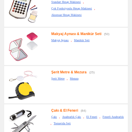
,
Standart Hesap Makinesi
promosyon
Kalem
,
Çok Fonksiyonlu Hesap Makinesi
Seti
Aksesuar Hesap Makinesi
promosyon
Kartvizitlik
promosyon
Radyo
Makyaj Aynası & Manikür Seti
(50)
,
Makyaj Aynası
Manikür Seti
promosyon
Takvim
&
Bloknot
promosyon
Bardak
Altlığı
&
Şerit Metre & Mezura
(25)
Para
Tabağı
,
Şerit Metre
Mezura
promosyon
Evrak
Çantası
&
Sekreter
Bloknot
Çakı & El Feneri
(84)
promosyon
Masa
,
,
,
Çakı
Anahtarlık Çakı
El Feneri
Fenerli Anahtarlık
Seti
&
,
Tornavida Seti
Sümen
Takımı