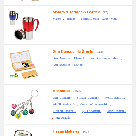
Metre
&
Mezura
Matara & Termos & Bardak
(97)
promosyon
,
,
Matara
Termos
Termos Bardak - Kupa - Mug
Çakı
&
El
Feneri
promosyon
Çakmak
&
Küllük
Geri Dönüşümlü Ürünler
(43)
,
,
Geri Dönüşümlü Bloknot
Geri Dönüşümlü Kalem
promosyon
Masa
Geri Dönüşümlü Notluk
Çanta
Askısı
promosyon
PowerBank
&
Şarj
Anahtarlık
(164)
Kablosu
,
,
,
Deri Anahtarlık
Silikon Anahtarlık
Metal Anahtarlık
promosyon
,
,
Akrilik Anahtarlık
Oto Armalı Anahtarlık
Flash
Bellek
,
,
Pusulalı Anahtarlık
Işıklı Anahtarlık
Ucuz Anahtarlık
,
promosyon
Şişe Açacağı
Saat
promosyon
Hesap Makinesi
Kalem
(43)