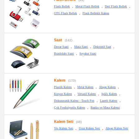
,
,
,
Flash Bellek
Metal Flash Bellek
Deri Flash Bellek
,
OTG Flash Bellek
Flash Bellekli Kalem
Saat
(142)
,
,
,
Duvar Saati
Masa Saati
Dekoratif Saat
,
Buzdolabı Saati
Seyahat Saati
Kalem
(173)
,
,
,
Plastik Kalem
Metal Kalem
Ahşap Kalem
,
,
,
Kurşun Kalem
Versatil Kalem
Işıklı Kalem
,
,
Dokunmatik Kalem - Touch Pen
Lazerli Kalem
,
Çok Fonksiyonlu Kalem
Banko ve Masa Kalemi
Kalem Seti
(48)
,
,
Vip Kalem Seti
Ucuz Kalem Seti
Ahşap Kalem Seti