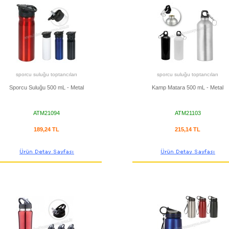
sporcu suluğu toptancıları
sporcu suluğu toptancıları
Sporcu Suluğu 500 mL - Metal
Kamp Matara 500 mL - Metal
ATM21094
ATM21103
189,24 TL
215,14 TL