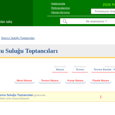
-
Hakkımızda
2026 P
-
Referanslarımız
-
Hizmet Akışımız
Sporcu Suluğu Toptancıları
u Suluğu Toptancıları
promosyon
promosyon
promosy
Matara
Termos
Termos Bardak - 
Metal Matara
Termos Matara
Kamp Matara
Plastik Matara
orcu Suluğu Toptancıları
grubunda
1
Adet ürün bulunmaktadır.