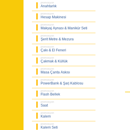
promosyon
Anahtarlık
promosyon
Hesap Makinesi
promosyon
Makyaj Aynası & Manikür Seti
promosyon
Şerit Metre & Mezura
promosyon
Çakı & El Feneri
promosyon
Çakmak & Küllük
promosyon
Masa Çanta Askısı
promosyon
PowerBank & Şarj Kablosu
promosyon
Flash Bellek
promosyon
Saat
promosyon
Kalem
promosyon
Kalem Seti