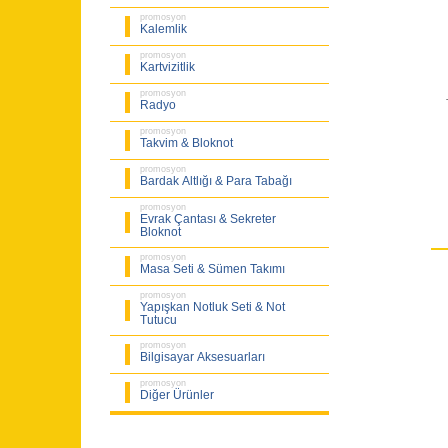
promosyon
Kalemlik
promosyon
Kartvizitlik
promosyon
Radyo
promosyon
Takvim & Bloknot
promosyon
Bardak Altlığı & Para Tabağı
promosyon
Evrak Çantası & Sekreter
Bloknot
promosyon
Masa Seti & Sümen Takımı
promosyon
Yapışkan Notluk Seti & Not
Tutucu
promosyon
Bilgisayar Aksesuarları
promosyon
Diğer Ürünler