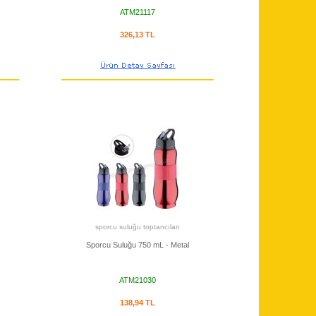
ATM21117
326,13 TL
sporcu suluğu toptancıları
Sporcu Suluğu 750 mL - Metal
ATM21030
138,94 TL