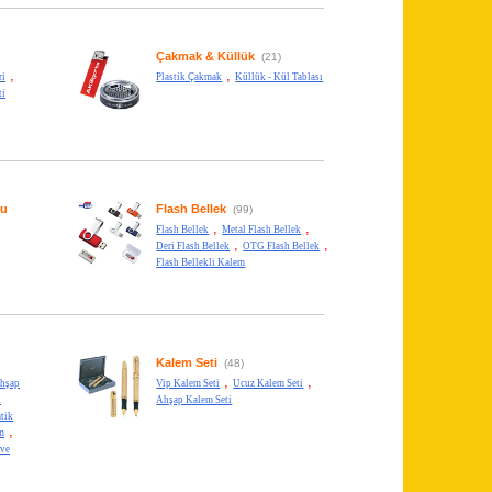
Çakmak & Küllük
(21)
,
,
ri
Plastik Çakmak
Küllük - Kül Tablası
ti
su
Flash Bellek
(99)
,
,
Flash Bellek
Metal Flash Bellek
,
,
Deri Flash Bellek
OTG Flash Bellek
Flash Bellekli Kalem
Kalem Seti
(48)
,
,
hşap
Vip Kalem Seti
Ucuz Kalem Seti
l
Ahşap Kalem Seti
tik
,
m
 ve