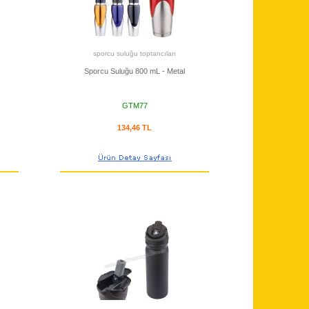
sporcu suluğu toptancıları
Sporcu Suluğu 800 mL - Metal
GTM77
134,46 TL