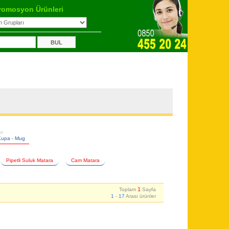
romosyon Ürünleri
on
Kupa - Mug
Pipetli Suluk Matara
Cam Matara
1
Toplam
Sayfa
1
-
17
Arası ürünler