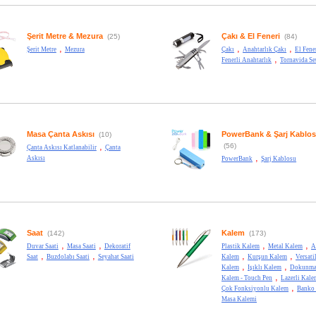
Şerit Metre & Mezura
Çakı & El Feneri
(25)
(84)
,
,
,
Şerit Metre
Mezura
Çakı
Anahtarlık Çakı
El Fene
,
Fenerli Anahtarlık
Tornavida Se
Masa Çanta Askısı
PowerBank & Şarj Kablo
(10)
,
(56)
Çanta Askısı Katlanabilir
Çanta
,
Askısı
PowerBank
Şarj Kablosu
Saat
Kalem
(142)
(173)
,
,
,
,
Duvar Saati
Masa Saati
Dekoratif
Plastik Kalem
Metal Kalem
A
,
,
,
,
Saat
Buzdolabı Saati
Seyahat Saati
Kalem
Kurşun Kalem
Versati
,
,
Kalem
Işıklı Kalem
Dokunma
,
Kalem - Touch Pen
Lazerli Kale
,
Çok Fonksiyonlu Kalem
Banko
Masa Kalemi