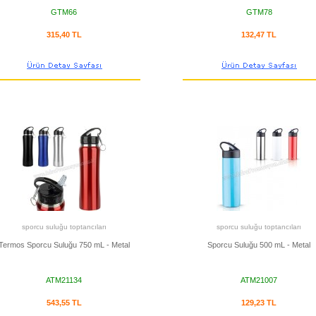
GTM66
GTM78
315,40 TL
132,47 TL
sporcu suluğu toptancıları
sporcu suluğu toptancıları
Termos Sporcu Suluğu 750 mL - Metal
Sporcu Suluğu 500 mL - Metal
ATM21134
ATM21007
543,55 TL
129,23 TL