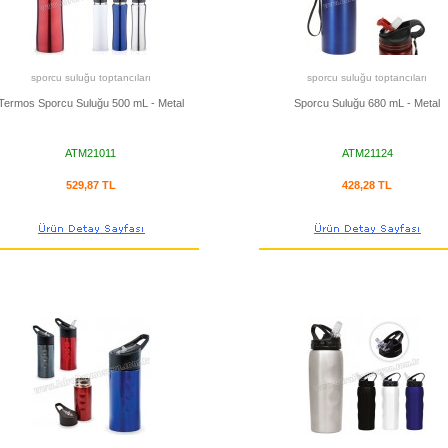
sporcu suluğu toptancıları
sporcu suluğu toptancıları
Termos Sporcu Suluğu 500 mL - Metal
Sporcu Suluğu 680 mL - Metal
ATM21011
ATM21124
529,87 TL
428,28 TL