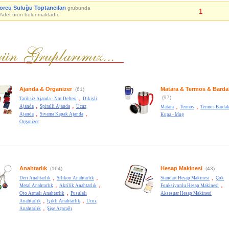
orcu Suluğu Toptancıları
grubunda
1
Adet ürün bulunmaktadır.
Ajanda & Organizer
Matara & Termos & Barda
(61)
,
(97)
Tarihsiz Ajanda - Not Defteri
Dikişli
,
,
,
,
Ajanda
Spiralli Ajanda
Ucuz
Matara
Termos
Termos Bardak
,
,
Ajanda
Sıvama Kapak Ajanda
Kupa - Mug
Organizer
Anahtarlık
Hesap Makinesi
(164)
(43)
,
,
,
Deri Anahtarlık
Silikon Anahtarlık
Standart Hesap Makinesi
Çok
,
,
,
Metal Anahtarlık
Akrilik Anahtarlık
Fonksiyonlu Hesap Makinesi
,
Oto Armalı Anahtarlık
Pusulalı
Aksesuar Hesap Makinesi
,
,
Anahtarlık
Işıklı Anahtarlık
Ucuz
,
Anahtarlık
Şişe Açacağı