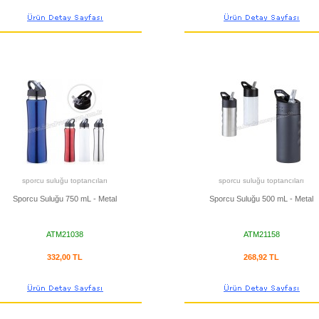
sporcu suluğu toptancıları
sporcu suluğu toptancıları
Sporcu Suluğu 750 mL - Metal
Sporcu Suluğu 500 mL - Metal
ATM21038
ATM21158
332,00 TL
268,92 TL