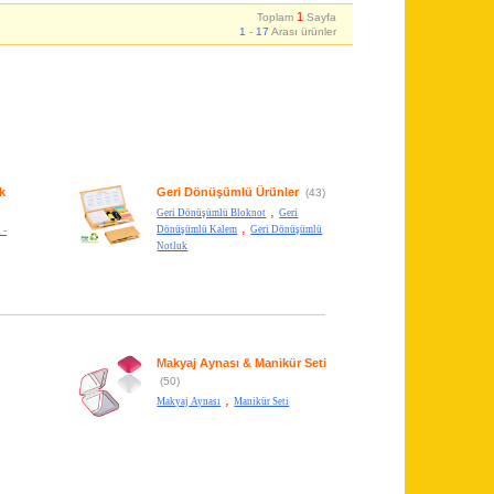
1
Toplam
Sayfa
1
-
17
Arası ürünler
k
Geri Dönüşümlü Ürünler
(43)
,
Geri Dönüşümlü Bloknot
Geri
,
Dönüşümlü Kalem
Geri Dönüşümlü
 -
Notluk
Makyaj Aynası & Manikür Seti
(50)
,
Makyaj Aynası
Manikür Seti