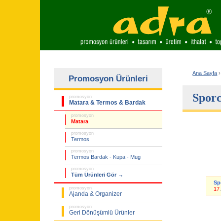
Ana Sayfa
›
Promosyon Ürünleri
Sporc
promosyon
Matara & Termos & Bardak
promosyon
Matara
promosyon
Termos
promosyon
Termos Bardak - Kupa - Mug
promosyon
Tüm Ürünleri Gör →
Sp
promosyon
17
Ajanda & Organizer
promosyon
Geri Dönüşümlü Ürünler