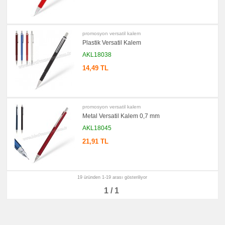
promosyon versatil kalem
Plastik Versatil Kalem
AKL18038
14,49 TL
promosyon versatil kalem
Metal Versatil Kalem 0,7 mm
AKL18045
21,91 TL
19 üründen 1-19 arası gösteriliyor
1 / 1