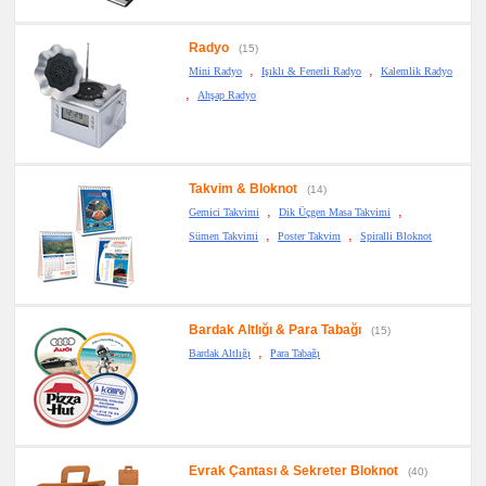
Radyo
(15)
,
,
Mini Radyo
Işıklı & Fenerli Radyo
Kalemlik Radyo
,
Ahşap Radyo
Takvim & Bloknot
(14)
,
,
Gemici Takvimi
Dik Üçgen Masa Takvimi
,
,
Sümen Takvimi
Poster Takvim
Spiralli Bloknot
Bardak Altlığı & Para Tabağı
(15)
,
Bardak Altlığı
Para Tabağı
Evrak Çantası & Sekreter Bloknot
(40)