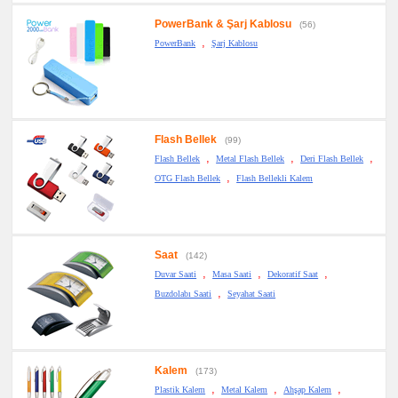
PowerBank & Şarj Kablosu
(56)
,
PowerBank
Şarj Kablosu
Flash Bellek
(99)
,
,
,
Flash Bellek
Metal Flash Bellek
Deri Flash Bellek
,
OTG Flash Bellek
Flash Bellekli Kalem
Saat
(142)
,
,
,
Duvar Saati
Masa Saati
Dekoratif Saat
,
Buzdolabı Saati
Seyahat Saati
Kalem
(173)
,
,
,
Plastik Kalem
Metal Kalem
Ahşap Kalem