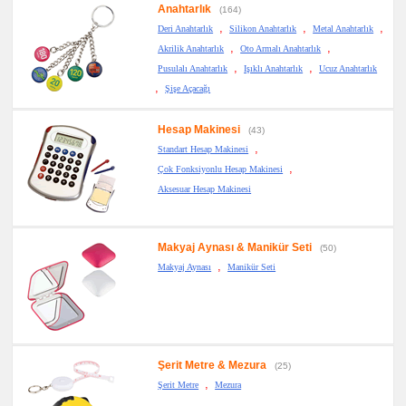
Anahtarlık
(164)
,
,
,
Deri Anahtarlık
Silikon Anahtarlık
Metal Anahtarlık
,
,
Akrilik Anahtarlık
Oto Armalı Anahtarlık
,
,
Pusulalı Anahtarlık
Işıklı Anahtarlık
Ucuz Anahtarlık
,
Şişe Açacağı
Hesap Makinesi
(43)
,
Standart Hesap Makinesi
,
Çok Fonksiyonlu Hesap Makinesi
Aksesuar Hesap Makinesi
Makyaj Aynası & Manikür Seti
(50)
,
Makyaj Aynası
Manikür Seti
Şerit Metre & Mezura
(25)
,
Şerit Metre
Mezura