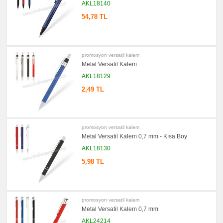
AKL18140
Ajanda
&
54,78 TL
Organizer
promosyon
Matara
&
Termos
&
promosyon versatil kalem
Bardak
Metal Versatil Kalem
promosyon
AKL18129
Geri
Dönüşümlü
2,49 TL
Ürünler
promosyon
Anahtarlık
promosyon
promosyon versatil kalem
Hesap
Makinesi
Metal Versatil Kalem 0,7 mm - Kısa Boy
AKL18130
promosyon
Makyaj
Aynası
5,98 TL
&
Manikür
Seti
promosyon
Şerit
promosyon versatil kalem
Metre
Metal Versatil Kalem 0,7 mm
&
Mezura
AKL24214