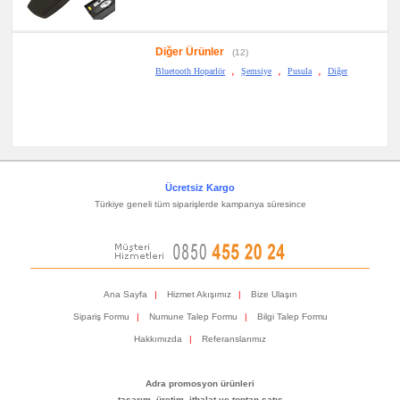
Diğer Ürünler
(12)
,
,
,
Bluetooth Hoparlör
Şemsiye
Pusula
Diğer
Ücretsiz Kargo
Türkiye geneli tüm siparişlerde kampanya süresince
Ana Sayfa
|
Hizmet Akışımız
|
Bize Ulaşın
Sipariş Formu
|
Numune Talep Formu
|
Bilgi Talep Formu
Hakkımızda
|
Referanslarımız
Adra promosyon ürünleri
tasarım, üretim, ithalat ve toptan satış