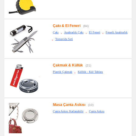
Çakı & El Feneri
(84)
,
,
,
Çakı
Anahtarlık Çakı
El Feneri
Fenerli Anahtarlık
,
Tornavida Seti
Çakmak & Küllük
(21)
,
Plastik Çakmak
Küllük - Kül Tablası
Masa Çanta Askısı
(10)
,
Çanta Askısı Katlanabilir
Çanta Askısı