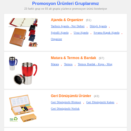
Promosyon Ürünleri Gruplarımız
23 farklı grup ve 93 alt grupta yüzlerce promosyon ürünü listeleniyor
Ajanda & Organizer
(61)
,
,
Tarihsiz Ajanda - Not Defteri
Dikişli Ajanda
,
,
,
Spiralli Ajanda
Ucuz Ajanda
Sıvama Kapak Ajanda
Organizer
Matara & Termos & Bardak
(97)
,
,
Matara
Termos
Termos Bardak - Kupa - Mug
Geri Dönüşümlü Ürünler
(43)
,
,
Geri Dönüşümlü Bloknot
Geri Dönüşümlü Kalem
Geri Dönüşümlü Notluk