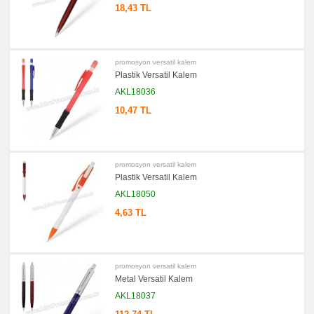
18,43 TL
promosyon
Kartvizitlik
promosyon
Radyo
promosyon versatil kalem
promosyon
Plastik Versatil Kalem
Takvim
&
AKL18036
Bloknot
10,47 TL
promosyon
Bardak
Altlığı
&
Para
Tabağı
promosyon versatil kalem
promosyon
Plastik Versatil Kalem
Evrak
Çantası
AKL18050
&
Sekreter
4,63 TL
Bloknot
promosyon
Masa
Seti
&
promosyon versatil kalem
Sümen
Metal Versatil Kalem
Takımı
AKL18037
promosyon
Yapışkan