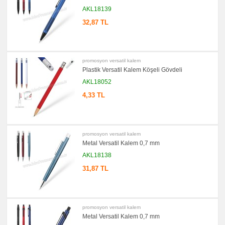
promosyon
AKL18139
Versatil
Kalem
32,87 TL
promosyon
Işıklı
Kalem
promosyon
Dokunmatik
promosyon versatil kalem
Kalem
Plastik Versatil Kalem Köşeli Gövdeli
-
Touch
AKL18052
Pen
4,33 TL
promosyon
Lazerli
Kalem
promosyon
Çok
Fonksiyonlu
promosyon versatil kalem
Kalem
Metal Versatil Kalem 0,7 mm
promosyon
AKL18138
Banko
ve
Masa
31,87 TL
Kalemi
promosyon
Tüm
Ürünleri
Gör
promosyon versatil kalem
→
Metal Versatil Kalem 0,7 mm
promosyon