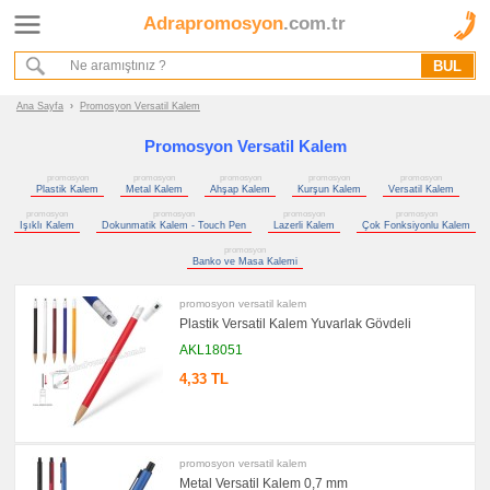
Adrapromosyon
.com.tr
Ana Sayfa
Hakkımızda
Referanslarımız
Ana Sayfa
›
Promosyon Versatil Kalem
Kurumsal Hizmet Akışımız
Promosyon Versatil Kalem
promosyon
promosyon
promosyon
promosyon
promosyon
Promosyon
Plastik Kalem
Metal Kalem
Ahşap Kalem
Kurşun Kalem
Versatil Kalem
Ürünleri
promosyon
promosyon
promosyon
promosyon
Işıklı Kalem
Dokunmatik Kalem - Touch Pen
Lazerli Kalem
Çok Fonksiyonlu Kalem
promosyon
promosyon
Kalem
Banko ve Masa Kalemi
promosyon
Plastik
promosyon versatil kalem
Kalem
Plastik Versatil Kalem Yuvarlak Gövdeli
promosyon
AKL18051
Metal
Kalem
4,33 TL
promosyon
Ahşap
Kalem
promosyon
Kurşun
promosyon versatil kalem
Kalem
Metal Versatil Kalem 0,7 mm