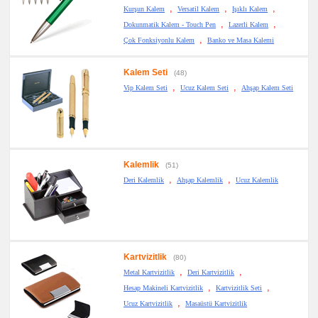
,
,
,
Kurşun Kalem
Versatil Kalem
Işıklı Kalem
,
,
Dokunmatik Kalem - Touch Pen
Lazerli Kalem
,
Çok Fonksiyonlu Kalem
Banko ve Masa Kalemi
Kalem Seti
(48)
,
,
Vip Kalem Seti
Ucuz Kalem Seti
Ahşap Kalem Seti
Kalemlik
(51)
,
,
Deri Kalemlik
Ahşap Kalemlik
Ucuz Kalemlik
Kartvizitlik
(80)
,
,
Metal Kartvizitlik
Deri Kartvizitlik
,
,
Hesap Makineli Kartvizitlik
Kartvizitlik Seti
,
Ucuz Kartvizitlik
Masaüstü Kartvizitlik