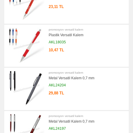
promosyon
23,11 TL
Çakı
&
El
Feneri
promosyon
promosyon versatil kalem
Çakmak
&
Plastik Versatil Kalem
Küllük
AKL18035
promosyon
Masa
10,47 TL
Çanta
Askısı
promosyon
PowerBank
&
promosyon versatil kalem
Şarj
Metal Versatil Kalem 0,7 mm
Kablosu
AKL24204
promosyon
Flash
29,88 TL
Bellek
promosyon
Saat
promosyon
promosyon versatil kalem
Kalem
Seti
Metal Versatil Kalem 0,7 mm
AKL24197
promosyon
Kalemlik