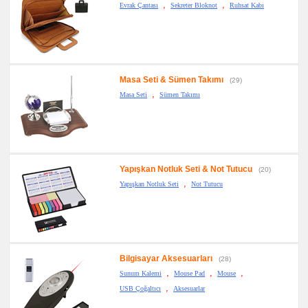
,
,
Evrak Çantası
Sekreter Bloknot
Ruhsat Kabı
Masa Seti & Sümen Takımı
(29)
,
Masa Seti
Sümen Takımı
Yapışkan Notluk Seti & Not Tutucu
(20)
,
Yapışkan Notluk Seti
Not Tutucu
Bilgisayar Aksesuarları
(28)
,
,
,
Sunum Kalemi
Mouse Pad
Mouse
,
USB Çoğaltıcı
Aksesuarlar