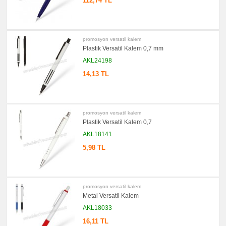
112,74 TL
Notluk
Seti
&
Not
Tutucu
promosyon versatil kalem
promosyon
Bilgisayar
Plastik Versatil Kalem 0,7 mm
Aksesuarları
AKL24198
promosyon
Diğer
14,13 TL
Ürünler
promosyon versatil kalem
Plastik Versatil Kalem 0,7
AKL18141
5,98 TL
promosyon versatil kalem
Metal Versatil Kalem
AKL18033
16,11 TL