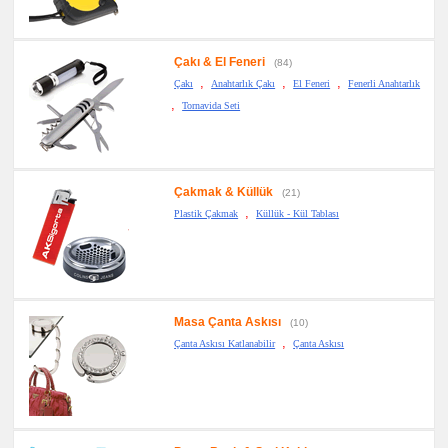
Çakı & El Feneri
(84)
,
,
,
Çakı
Anahtarlık Çakı
El Feneri
Fenerli Anahtarlık
,
Tornavida Seti
Çakmak & Küllük
(21)
,
Plastik Çakmak
Küllük - Kül Tablası
Masa Çanta Askısı
(10)
,
Çanta Askısı Katlanabilir
Çanta Askısı