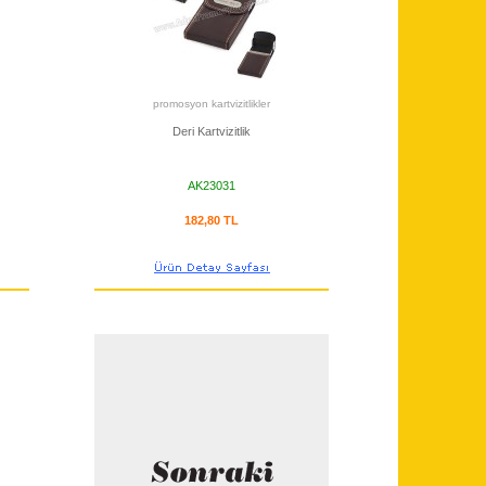
promosyon kartvizitlikler
Deri Kartvizitlik
AK23031
182,80 TL