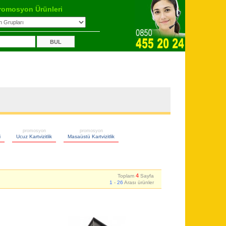
romosyon Ürünleri
promosyon
promosyon
i
Ucuz Kartvizitlik
Masaüstü Kartvizitlik
4
Toplam
Sayfa
1
-
26
Arası ürünler