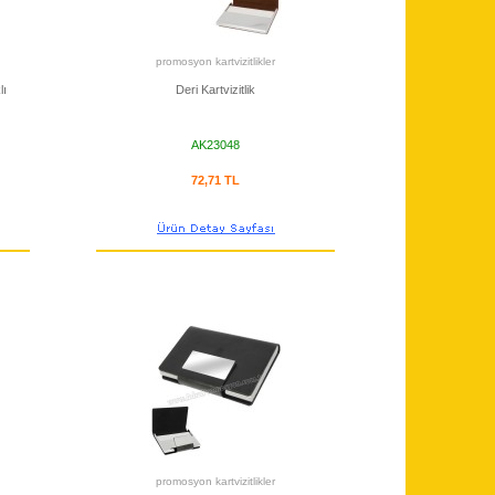
promosyon kartvizitlikler
lı
Deri Kartvizitlik
AK23048
72,71 TL
promosyon kartvizitlikler