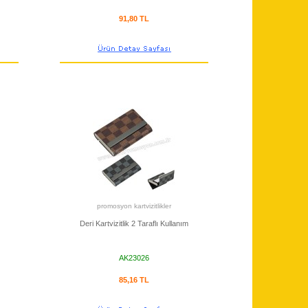
91,80 TL
promosyon kartvizitlikler
Deri Kartvizitlik 2 Taraflı Kullanım
AK23026
85,16 TL