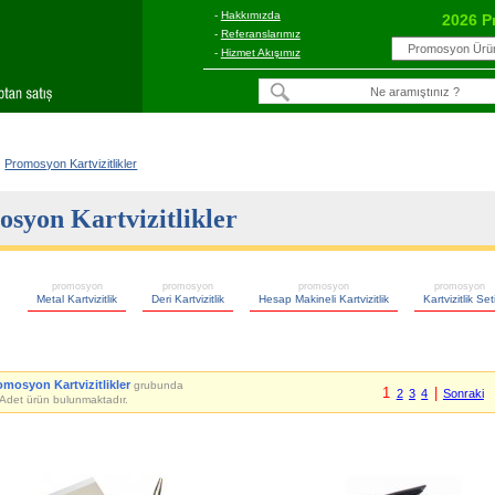
-
Hakkımızda
2026 P
-
Referanslarımız
-
Hizmet Akışımız
Promosyon Kartvizitlikler
syon Kartvizitlikler
promosyon
promosyon
promosyon
promosyon
Metal Kartvizitlik
Deri Kartvizitlik
Hesap Makineli Kartvizitlik
Kartvizitlik Set
omosyon Kartvizitlikler
grubunda
1
|
2
3
4
Sonraki
Adet ürün bulunmaktadır.