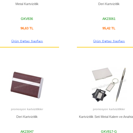
Metal Kartvizitlik
Deri Kartvizitlik
GKV836
AK23061
96,63 TL
95,42 TL
promosyon kartvizitlikler
promosyon kartvizitlikler
Deri Kartvizitlik
Kartvizitlik Seti Metal Kalem ve Anahtar
AK23047
GKV817-G