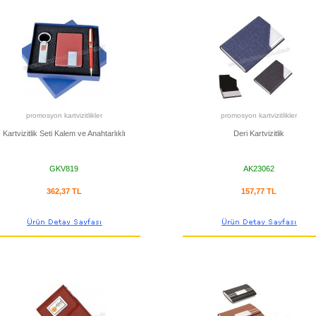
promosyon kartvizitlikler
promosyon kartvizitlikler
Kartvizitlik Seti Kalem ve Anahtarlıklı
Deri Kartvizitlik
GKV819
AK23062
362,37 TL
157,77 TL