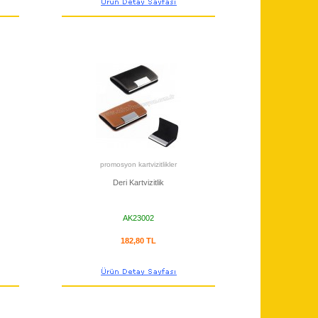
promosyon kartvizitlikler
Deri Kartvizitlik
AK23002
182,80 TL