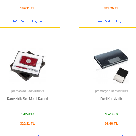
169,11 TL
313,25 TL
promosyon kartvizitlikler
promosyon kartvizitlikler
Kartvizitlik Seti Metal Kalemli
Deri Kartvizitlik
GKV840
AK23020
322,11 TL
98,60 TL