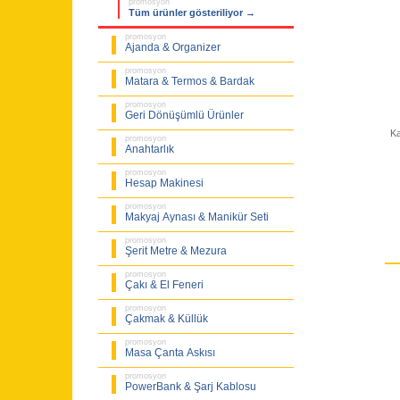
promosyon
Tüm ürünler gösteriliyor →
promosyon
Ajanda & Organizer
promosyon
Matara & Termos & Bardak
promosyon
Geri Dönüşümlü Ürünler
Ka
promosyon
Anahtarlık
promosyon
Hesap Makinesi
promosyon
Makyaj Aynası & Manikür Seti
promosyon
Şerit Metre & Mezura
promosyon
Çakı & El Feneri
promosyon
Çakmak & Küllük
promosyon
Masa Çanta Askısı
promosyon
PowerBank & Şarj Kablosu