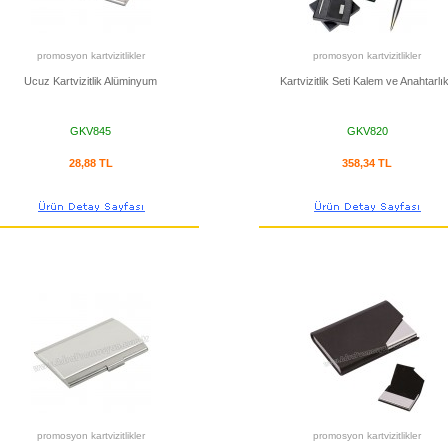
promosyon kartvizitlikler
promosyon kartvizitlikler
Ucuz Kartvizitlik Alüminyum
Kartvizitlik Seti Kalem ve Anahtarlık
GKV845
GKV820
28,88 TL
358,34 TL
promosyon kartvizitlikler
promosyon kartvizitlikler