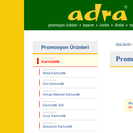
Ana Sayfa
›
Promosyon Ürünleri
Promo
promosyon
Kartvizitlik
promosyon
Metal Kartvizitlik
promosyon
Deri Kartvizitlik
promosyon
Hesap Makineli Kartvizitlik
promosyon
Pr
Kartvizitlik Seti
80
promosyon
Ucuz Kartvizitlik
promosyon
Masaüstü Kartvizitlik