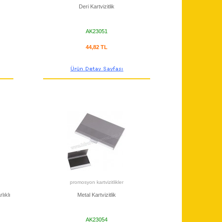
Deri Kartvizitlik
AK23051
44,82 TL
promosyon kartvizitlikler
lıklı
Metal Kartvizitlik
AK23054