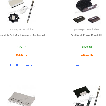
promosyon kartvizitlikler
promosyon kartvizitlikler
rtvizitlik Seti Metal Kalem ve Anahtarlıklı
Deri Kredi Kartlık Kartvizitlik
GKV816
AK23001
362,37 TL
169,11 TL