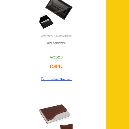
promosyon kartvizitlikler
Deri Kartvizitlik
AK23018
80,68 TL