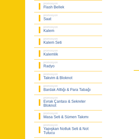
promosyon
Flash Bellek
promosyon
Saat
promosyon
Kalem
promosyon
Kalem Seti
promosyon
Kalemlik
promosyon
Radyo
promosyon
Takvim & Bloknot
promosyon
Bardak Altlığı & Para Tabağı
promosyon
Evrak Çantası & Sekreter
Bloknot
promosyon
Masa Seti & Sümen Takımı
promosyon
Yapışkan Notluk Seti & Not
Tutucu