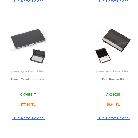
promosyon kartvizitlikler
promosyon kartvizitlikler
Füme Metal Kartvizitlik
Deri Kartvizitlik
GKV855-F
AK23038
177,96 TL
90,64 TL