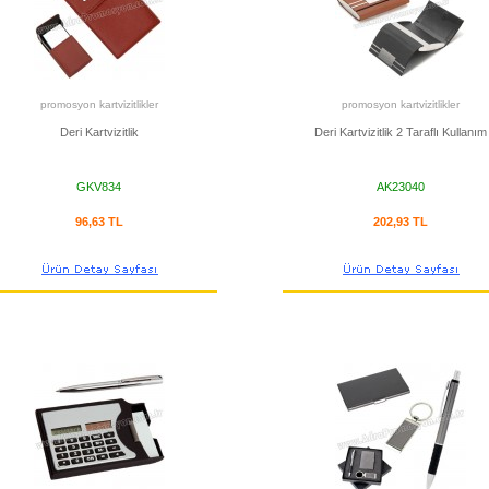
promosyon kartvizitlikler
promosyon kartvizitlikler
Deri Kartvizitlik
Deri Kartvizitlik 2 Taraflı Kullanım
GKV834
AK23040
96,63 TL
202,93 TL