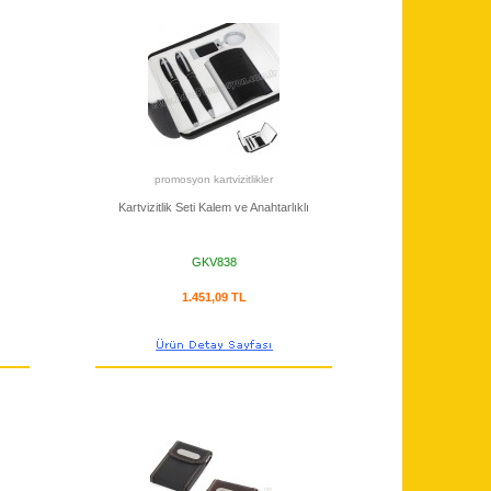
promosyon kartvizitlikler
Kartvizitlik Seti Kalem ve Anahtarlıklı
GKV838
1.451,09 TL