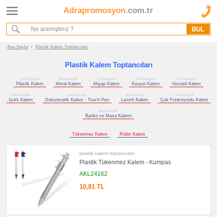
Adrapromosyon
.com.tr
Ana Sayfa
Hakkımızda
Referanslarımız
Ana Sayfa
›
Plastik Kalem Toptancıları
Kurumsal Hizmet Akışımız
Plastik Kalem Toptancıları
promosyon
promosyon
promosyon
promosyon
promosyon
Promosyon
Plastik Kalem
Metal Kalem
Ahşap Kalem
Kurşun Kalem
Versatil Kalem
Ürünleri
promosyon
promosyon
promosyon
promosyon
Işıklı Kalem
Dokunmatik Kalem - Touch Pen
Lazerli Kalem
Çok Fonksiyonlu Kalem
promosyon
promosyon
Kalem
Banko ve Masa Kalemi
promosyon
Plastik
Tükenmez Kalem
Roller Kalem
Kalem
promosyon
plastik kalem toptancıları
Metal
Plastik Tükenmez Kalem - Kumpas
Kalem
AKL24162
promosyon
Ahşap
10,81 TL
Kalem
promosyon
Kurşun
Kalem