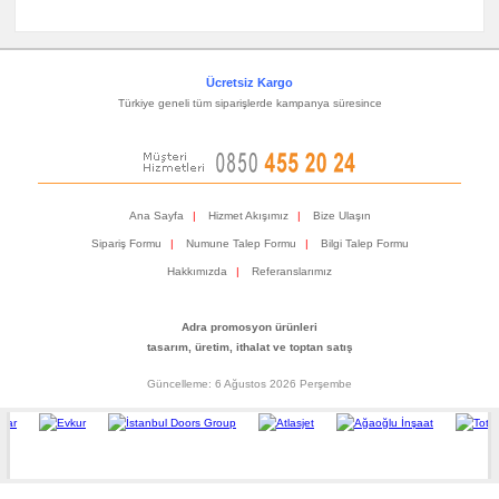
Ücretsiz Kargo
Türkiye geneli tüm siparişlerde kampanya süresince
Ana Sayfa
|
Hizmet Akışımız
|
Bize Ulaşın
Sipariş Formu
|
Numune Talep Formu
|
Bilgi Talep Formu
Hakkımızda
|
Referanslarımız
Adra promosyon ürünleri
tasarım, üretim, ithalat ve toptan satış
Güncelleme: 6 Ağustos 2026 Perşembe