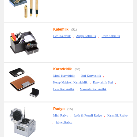
Kalemlik
(51)
,
,
Deri Kalemlik
Ahşap Kalemlik
Ucuz Kalemlik
Kartvizitlik
(80)
,
,
Metal Kartvizitlik
Deri Kartvizitlik
,
,
Hesap Makineli Kartvizitlik
Kartvizitlik Seti
,
Ucuz Kartvizitlik
Masaüstü Kartvizitlik
Radyo
(15)
,
,
Mini Radyo
Işıklı & Fenerli Radyo
Kalemlik Radyo
,
Ahşap Radyo