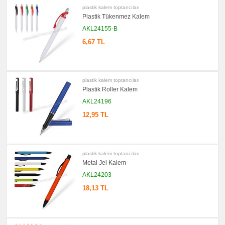
promosyon
plastik kalem toptancıları
Versatil
Plastik Tükenmez Kalem
Kalem
AKL24155-B
promosyon
Işıklı
Kalem
6,67 TL
promosyon
Dokunmatik
Kalem
-
Touch
plastik kalem toptancıları
Pen
Plastik Roller Kalem
promosyon
Lazerli
AKL24196
Kalem
12,95 TL
promosyon
Çok
Fonksiyonlu
Kalem
promosyon
plastik kalem toptancıları
Banko
ve
Metal Jel Kalem
Masa
Kalemi
AKL24203
promosyon
18,13 TL
Tüm
Ürünleri
Gör
→
promosyon