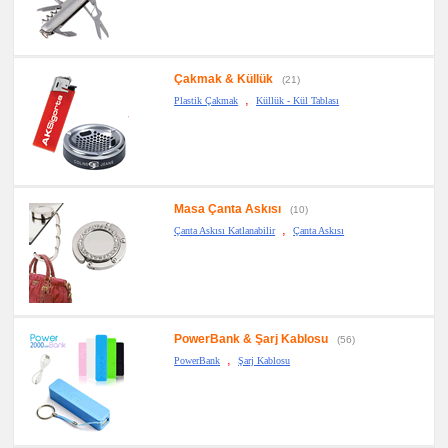
Çakmak & Küllük
(21)
,
Plastik Çakmak
Küllük - Kül Tablası
Masa Çanta Askısı
(10)
,
Çanta Askısı Katlanabilir
Çanta Askısı
PowerBank & Şarj Kablosu
(56)
,
PowerBank
Şarj Kablosu