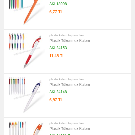
Notluk
AKL18098
Seti
&
6,77 TL
Not
Tutucu
promosyon
Bilgisayar
Aksesuarları
plastik kalem toptancıları
promosyon
Plastik Tükenmez Kalem
Diğer
Ürünler
AKL24153
11,45 TL
plastik kalem toptancıları
Plastik Tükenmez Kalem
AKL24148
6,97 TL
plastik kalem toptancıları
Plastik Tükenmez Kalem