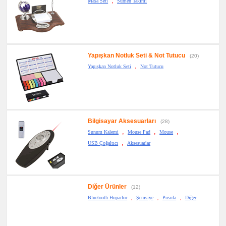
,
Masa Seti
Sümen Takımı
Yapışkan Notluk Seti & Not Tutucu
(20)
,
Yapışkan Notluk Seti
Not Tutucu
Bilgisayar Aksesuarları
(28)
,
,
,
Sunum Kalemi
Mouse Pad
Mouse
,
USB Çoğaltıcı
Aksesuarlar
Diğer Ürünler
(12)
,
,
,
Bluetooth Hoparlör
Şemsiye
Pusula
Diğer