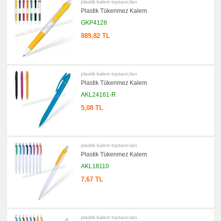
plastik kalem toptancıları
Ajanda
&
Plastik Tükenmez Kalem
Organizer
GKP4128
promosyon
Matara
889,82 TL
&
Termos
&
Bardak
promosyon
plastik kalem toptancıları
Geri
Plastik Tükenmez Kalem
Dönüşümlü
Ürünler
AKL24161-R
promosyon
5,08 TL
Anahtarlık
promosyon
Hesap
Makinesi
plastik kalem toptancıları
promosyon
Makyaj
Plastik Tükenmez Kalem
Aynası
&
AKL18110
Manikür
Seti
7,67 TL
promosyon
Şerit
Metre
&
Mezura
plastik kalem toptancıları