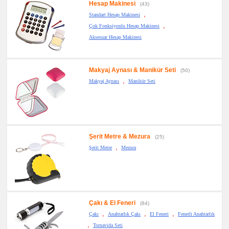
Hesap Makinesi
(43)
,
Standart Hesap Makinesi
,
Çok Fonksiyonlu Hesap Makinesi
Aksesuar Hesap Makinesi
Makyaj Aynası & Manikür Seti
(50)
,
Makyaj Aynası
Manikür Seti
Şerit Metre & Mezura
(25)
,
Şerit Metre
Mezura
Çakı & El Feneri
(84)
,
,
,
Çakı
Anahtarlık Çakı
El Feneri
Fenerli Anahtarlık
,
Tornavida Seti