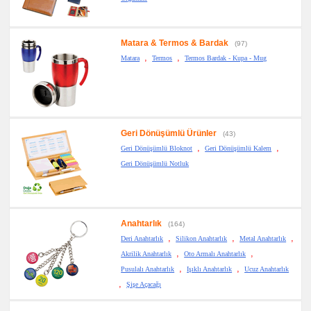
Matara & Termos & Bardak
(97)
,
,
Matara
Termos
Termos Bardak - Kupa - Mug
Geri Dönüşümlü Ürünler
(43)
,
,
Geri Dönüşümlü Bloknot
Geri Dönüşümlü Kalem
Geri Dönüşümlü Notluk
Anahtarlık
(164)
,
,
,
Deri Anahtarlık
Silikon Anahtarlık
Metal Anahtarlık
,
,
Akrilik Anahtarlık
Oto Armalı Anahtarlık
,
,
Pusulalı Anahtarlık
Işıklı Anahtarlık
Ucuz Anahtarlık
,
Şişe Açacağı