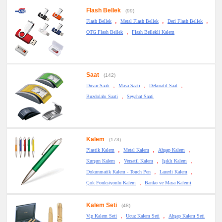
Flash Bellek
(99)
,
,
,
Flash Bellek
Metal Flash Bellek
Deri Flash Bellek
,
OTG Flash Bellek
Flash Bellekli Kalem
Saat
(142)
,
,
,
Duvar Saati
Masa Saati
Dekoratif Saat
,
Buzdolabı Saati
Seyahat Saati
Kalem
(173)
,
,
,
Plastik Kalem
Metal Kalem
Ahşap Kalem
,
,
,
Kurşun Kalem
Versatil Kalem
Işıklı Kalem
,
,
Dokunmatik Kalem - Touch Pen
Lazerli Kalem
,
Çok Fonksiyonlu Kalem
Banko ve Masa Kalemi
Kalem Seti
(48)
,
,
Vip Kalem Seti
Ucuz Kalem Seti
Ahşap Kalem Seti