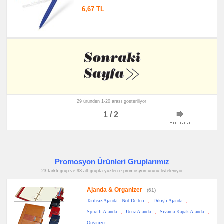
6,67 TL
29 üründen 1-20 arası gösteriliyor
1 / 2
Promosyon Ürünleri Gruplarımız
23 farklı grup ve 93 alt grupta yüzlerce promosyon ürünü listeleniyor
Ajanda & Organizer
(61)
,
,
Tarihsiz Ajanda - Not Defteri
Dikişli Ajanda
,
,
,
Spiralli Ajanda
Ucuz Ajanda
Sıvama Kapak Ajanda
Organizer