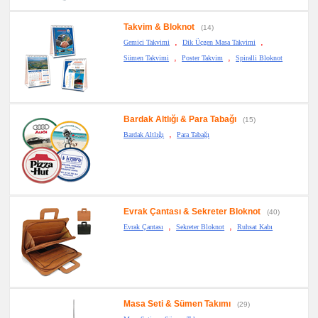
Takvim & Bloknot
(14)
,
,
Gemici Takvimi
Dik Üçgen Masa Takvimi
,
,
Sümen Takvimi
Poster Takvim
Spiralli Bloknot
Bardak Altlığı & Para Tabağı
(15)
,
Bardak Altlığı
Para Tabağı
Evrak Çantası & Sekreter Bloknot
(40)
,
,
Evrak Çantası
Sekreter Bloknot
Ruhsat Kabı
Masa Seti & Sümen Takımı
(29)