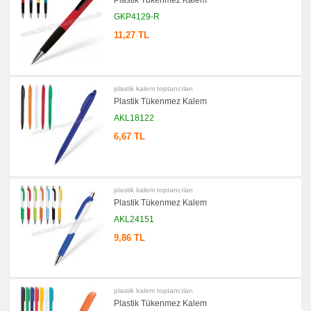
Plastik Tükenmez Kalem
GKP4129-R
promosyon
Kartvizitlik
11,27 TL
promosyon
Radyo
promosyon
Takvim
&
plastik kalem toptancıları
Bloknot
Plastik Tükenmez Kalem
promosyon
AKL18122
Bardak
Altlığı
6,67 TL
&
Para
Tabağı
promosyon
Evrak
plastik kalem toptancıları
Çantası
&
Plastik Tükenmez Kalem
Sekreter
Bloknot
AKL24151
promosyon
9,86 TL
Masa
Seti
&
Sümen
Takımı
plastik kalem toptancıları
promosyon
Plastik Tükenmez Kalem
Yapışkan