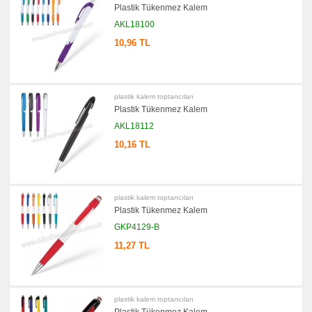
Plastik Tükenmez Kalem
promosyon
Çakı
AKL18100
&
El
10,96 TL
Feneri
promosyon
Çakmak
&
Küllük
plastik kalem toptancıları
Plastik Tükenmez Kalem
promosyon
Masa
Çanta
AKL18112
Askısı
10,16 TL
promosyon
PowerBank
&
Şarj
Kablosu
plastik kalem toptancıları
promosyon
Plastik Tükenmez Kalem
Flash
Bellek
GKP4129-B
promosyon
11,27 TL
Saat
promosyon
Kalem
Seti
plastik kalem toptancıları
promosyon
Kalemlik