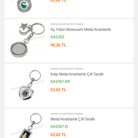
63,62 TL
Geri
Dönüşümlü
Ürünler
promosyon
Hesap
metal anahtarlık i̇malatı
Makinesi
Ay Yıldız Aksesuarlı Metal Anahtarlık
promosyon
Makyaj
GA1202
Aynası
&
40,26 TL
Manikür
Seti
promosyon
Şerit
Metre
metal anahtarlık i̇malatı
&
Kalp Metal Anahtarlık Çift Taraflı
Mezura
AA1567-KP
promosyon
Çakı
63,62 TL
&
El
Feneri
promosyon
Çakmak
metal anahtarlık i̇malatı
&
Küllük
Metal Anahtarlık Çift Taraflı
promosyon
AA1567-D
Masa
Çanta
63,62 TL
Askısı