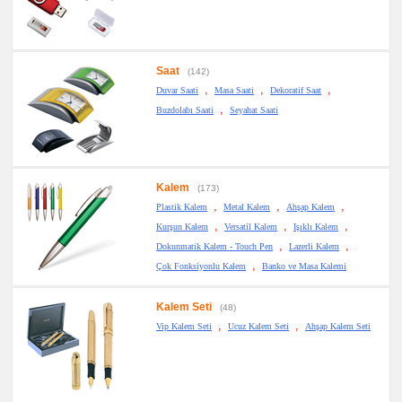
Saat
(142)
,
,
,
Duvar Saati
Masa Saati
Dekoratif Saat
,
Buzdolabı Saati
Seyahat Saati
Kalem
(173)
,
,
,
Plastik Kalem
Metal Kalem
Ahşap Kalem
,
,
,
Kurşun Kalem
Versatil Kalem
Işıklı Kalem
,
,
Dokunmatik Kalem - Touch Pen
Lazerli Kalem
,
Çok Fonksiyonlu Kalem
Banko ve Masa Kalemi
Kalem Seti
(48)
,
,
Vip Kalem Seti
Ucuz Kalem Seti
Ahşap Kalem Seti