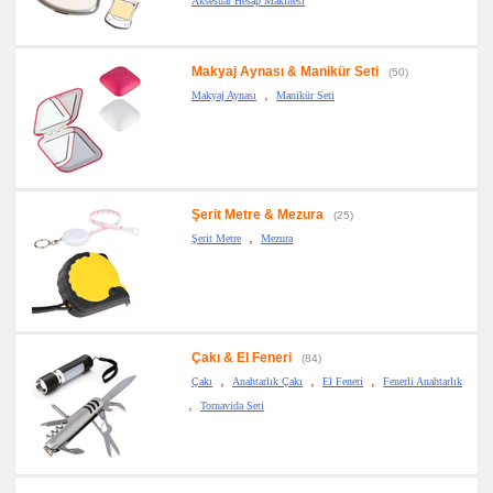
Aksesuar Hesap Makinesi
Makyaj Aynası & Manikür Seti
(50)
,
Makyaj Aynası
Manikür Seti
Şerit Metre & Mezura
(25)
,
Şerit Metre
Mezura
Çakı & El Feneri
(84)
,
,
,
Çakı
Anahtarlık Çakı
El Feneri
Fenerli Anahtarlık
,
Tornavida Seti