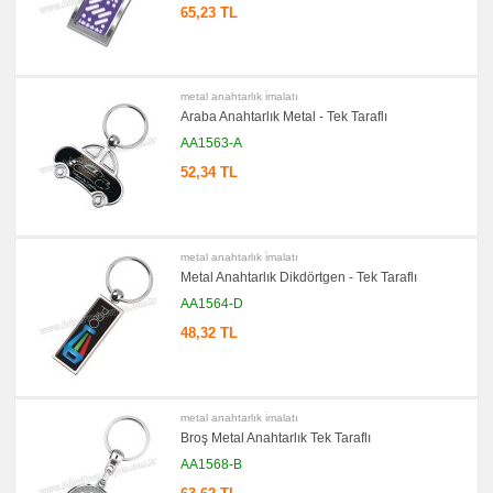
65,23 TL
promosyon
Pusulalı
Anahtarlık
promosyon
Işıklı
metal anahtarlık i̇malatı
Anahtarlık
Araba Anahtarlık Metal - Tek Taraflı
promosyon
Ucuz
AA1563-A
Anahtarlık
52,34 TL
promosyon
Şişe
Açacağı
promosyon
Tüm
metal anahtarlık i̇malatı
Ürünleri
Gör
Metal Anahtarlık Dikdörtgen - Tek Taraflı
→
AA1564-D
promosyon
Ajanda
48,32 TL
&
Organizer
promosyon
Matara
&
metal anahtarlık i̇malatı
Termos
Broş Metal Anahtarlık Tek Taraflı
&
Bardak
AA1568-B
promosyon