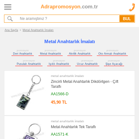
Adrapromosyon
.com.tr
Ana Sayfa
Hakkımızda
Referanslarımız
Ana Sayfa
›
Metal Anahtarlık İmalatı
Kurumsal Hizmet Akışımız
Metal Anahtarlık İmalatı
promosyon
promosyon
promosyon
promosyon
Promosyon
Deri Anahtarlık
Metal Anahtarlık
Akrilik Anahtarlık
Oto Armalı Anahtarlık
Ürünleri
promosyon
promosyon
promosyon
promosyon
Pusulalı Anahtarlık
Işıklı Anahtarlık
Ucuz Anahtarlık
Şişe Açacağı
promosyon
Anahtarlık
metal anahtarlık i̇malatı
Zincirli Metal Anahtarlık Dikdörtgen - Çift
promosyon
Deri
Taraflı
Anahtarlık
AA1566-D
promosyon
Metal
45,90 TL
Anahtarlık
promosyon
Akrilik
Anahtarlık
metal anahtarlık i̇malatı
Metal Anahtarlık Tek Taraflı
promosyon
Oto
AA1571-K
Armalı
Anahtarlık