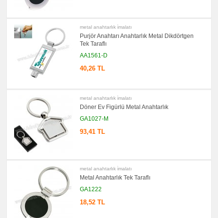
promosyon
Bardak
Altlığı
&
Para
metal anahtarlık i̇malatı
Tabağı
Purjör Anahtarı Anahtarlık Metal Dikdörtgen
Tek Taraflı
promosyon
Evrak
AA1561-D
Çantası
&
40,26 TL
Sekreter
Bloknot
promosyon
Masa
metal anahtarlık i̇malatı
Seti
Döner Ev Figürlü Metal Anahtarlık
&
Sümen
GA1027-M
Takımı
93,41 TL
promosyon
Yapışkan
Notluk
Seti
&
Not
metal anahtarlık i̇malatı
Tutucu
Metal Anahtarlık Tek Taraflı
promosyon
Bilgisayar
GA1222
Aksesuarları
18,52 TL
promosyon
Diğer