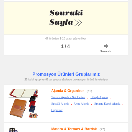
67 üründen 1-20 arası gösteriliyor
1 / 4
Promosyon Ürünleri Gruplarımız
23 farklı grup ve 93 alt grupta yüzlerce promosyon ürünü listeleniyor
Ajanda & Organizer
(61)
,
,
Tarihsiz Ajanda - Not Defteri
Dikişli Ajanda
,
,
,
Spiralli Ajanda
Ucuz Ajanda
Sıvama Kapak Ajanda
Organizer
Matara & Termos & Bardak
(97)