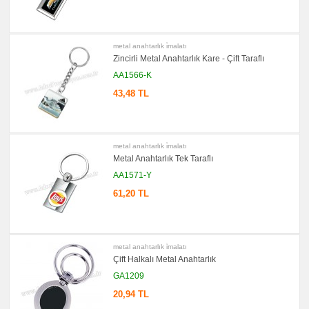
promosyon
PowerBank
&
Şarj
metal anahtarlık i̇malatı
Kablosu
Zincirli Metal Anahtarlık Kare - Çift Taraflı
promosyon
AA1566-K
Flash
Bellek
43,48 TL
promosyon
Saat
promosyon
Kalem
metal anahtarlık i̇malatı
promosyon
Metal Anahtarlık Tek Taraflı
Kalem
Seti
AA1571-Y
promosyon
61,20 TL
Kalemlik
promosyon
Kartvizitlik
promosyon
metal anahtarlık i̇malatı
Radyo
Çift Halkalı Metal Anahtarlık
promosyon
GA1209
Takvim
&
20,94 TL
Bloknot