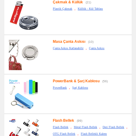
Çakmak & Küllük
(21)
,
Plastik Çakmak
Küllük - Kül Tablası
Masa Çanta Askısı
(10)
,
Çanta Askısı Katlanabilir
Çanta Askısı
PowerBank & Şarj Kablosu
(56)
,
PowerBank
Şarj Kablosu
Flash Bellek
(99)
,
,
,
Flash Bellek
Metal Flash Bellek
Deri Flash Bellek
,
OTG Flash Bellek
Flash Bellekli Kalem