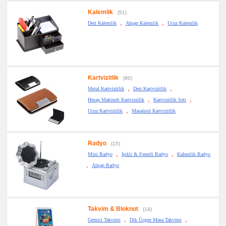
Kalemlik
(51)
,
,
Deri Kalemlik
Ahşap Kalemlik
Ucuz Kalemlik
Kartvizitlik
(80)
,
,
Metal Kartvizitlik
Deri Kartvizitlik
,
,
Hesap Makineli Kartvizitlik
Kartvizitlik Seti
,
Ucuz Kartvizitlik
Masaüstü Kartvizitlik
Radyo
(15)
,
,
Mini Radyo
Işıklı & Fenerli Radyo
Kalemlik Radyo
,
Ahşap Radyo
Takvim & Bloknot
(14)
,
,
Gemici Takvimi
Dik Üçgen Masa Takvimi