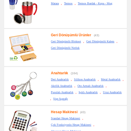
,
,
Matara
Termos
Termos Bardak - Kupa - Mug
Geri Dönüşümlü Ürünler
(43)
,
,
Geri Dönüşümlü Bloknot
Geri Dönüşümlü Kalem
Geri Dönüşümlü Notluk
Anahtarlık
(164)
,
,
,
Deri Anahtarlık
Silikon Anahtarlık
Metal Anahtarlık
,
,
Akrilik Anahtarlık
Oto Armalı Anahtarlık
,
,
Pusulalı Anahtarlık
Işıklı Anahtarlık
Ucuz Anahtarlık
,
Şişe Açacağı
Hesap Makinesi
(43)
,
Standart Hesap Makinesi
,
Çok Fonksiyonlu Hesap Makinesi