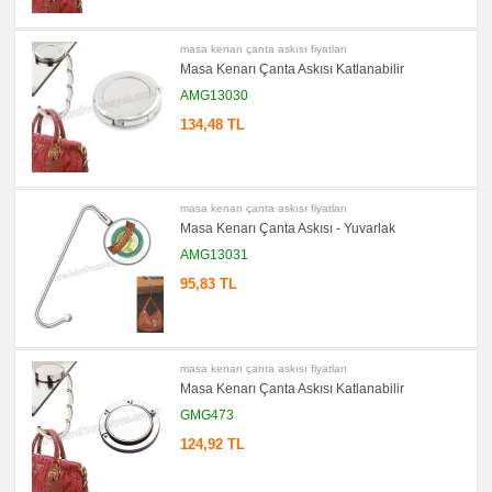
&
Mezura
masa kenarı çanta askısı fiyatları
promosyon
Çakı
Masa Kenarı Çanta Askısı Katlanabilir
&
El
AMG13030
Feneri
134,48 TL
promosyon
Çakmak
&
Küllük
promosyon
masa kenarı çanta askısı fiyatları
PowerBank
Masa Kenarı Çanta Askısı - Yuvarlak
&
Şarj
AMG13031
Kablosu
95,83 TL
promosyon
Flash
Bellek
promosyon
Saat
masa kenarı çanta askısı fiyatları
promosyon
Masa Kenarı Çanta Askısı Katlanabilir
Kalem
GMG473
promosyon
Kalem
124,92 TL
Seti
promosyon