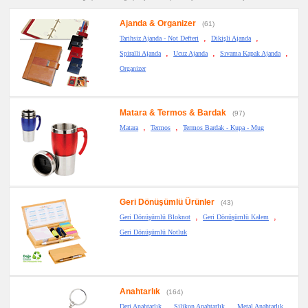
Notluk
Seti
Ajanda & Organizer
&
(61)
Not
,
,
Tarihsiz Ajanda - Not Defteri
Dikişli Ajanda
Tutucu
,
,
,
Spiralli Ajanda
Ucuz Ajanda
Sıvama Kapak Ajanda
promosyon
Bilgisayar
Organizer
Aksesuarları
promosyon
Diğer
Ürünler
Matara & Termos & Bardak
(97)
,
,
Matara
Termos
Termos Bardak - Kupa - Mug
Geri Dönüşümlü Ürünler
(43)
,
,
Geri Dönüşümlü Bloknot
Geri Dönüşümlü Kalem
Geri Dönüşümlü Notluk
Anahtarlık
(164)
,
,
,
Deri Anahtarlık
Silikon Anahtarlık
Metal Anahtarlık