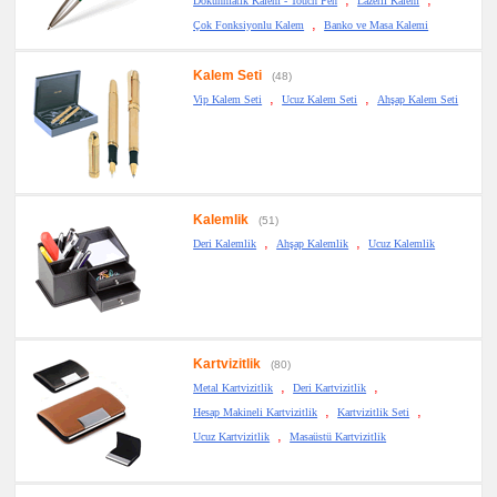
Dokunmatik Kalem - Touch Pen
Lazerli Kalem
,
Çok Fonksiyonlu Kalem
Banko ve Masa Kalemi
Kalem Seti
(48)
,
,
Vip Kalem Seti
Ucuz Kalem Seti
Ahşap Kalem Seti
Kalemlik
(51)
,
,
Deri Kalemlik
Ahşap Kalemlik
Ucuz Kalemlik
Kartvizitlik
(80)
,
,
Metal Kartvizitlik
Deri Kartvizitlik
,
,
Hesap Makineli Kartvizitlik
Kartvizitlik Seti
,
Ucuz Kartvizitlik
Masaüstü Kartvizitlik