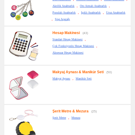
,
,
Akrilik Anahtarlık
Oto Armalı Anahtarlık
,
,
Pusulalı Anahtarlık
Işıklı Anahtarlık
Ucuz Anahtarlık
,
Şişe Açacağı
Hesap Makinesi
(43)
,
Standart Hesap Makinesi
,
Çok Fonksiyonlu Hesap Makinesi
Aksesuar Hesap Makinesi
Makyaj Aynası & Manikür Seti
(50)
,
Makyaj Aynası
Manikür Seti
Şerit Metre & Mezura
(25)
,
Şerit Metre
Mezura