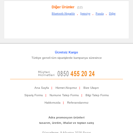
Diğer Ürünler
(12)
,
,
,
Bluetooth Hoparlör
Şemsiye
Pusula
Diğer
Ücretsiz Kargo
Türkiye geneli tüm siparişlerde kampanya süresince
Ana Sayfa
|
Hizmet Akışımız
|
Bize Ulaşın
Sipariş Formu
|
Numune Talep Formu
|
Bilgi Talep Formu
Hakkımızda
|
Referanslarımız
Adra promosyon ürünleri
tasarım, üretim, ithalat ve toptan satış
Güncelleme: 9 Ağustos 2026 Pazar