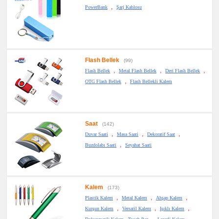
,
PowerBank
Şarj Kablosu
Flash Bellek
(99)
,
,
,
Flash Bellek
Metal Flash Bellek
Deri Flash Bellek
,
OTG Flash Bellek
Flash Bellekli Kalem
Saat
(142)
,
,
,
Duvar Saati
Masa Saati
Dekoratif Saat
,
Buzdolabı Saati
Seyahat Saati
Kalem
(173)
,
,
,
Plastik Kalem
Metal Kalem
Ahşap Kalem
,
,
,
Kurşun Kalem
Versatil Kalem
Işıklı Kalem
,
,