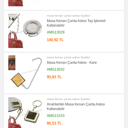
promosyon
Ajanda
&
masa kenarı çanta askısı fiyatları
Organizer
Masa Kenarı Çanta Askısı Taş İşlemeli
Katlanabilir
promosyon
Matara
&
AMG13029
Termos
&
140,92 TL
Bardak
promosyon
Geri
Dönüşümlü
masa kenarı çanta askısı fiyatları
Ürünler
Masa Kenarı Çanta Askısı - Kare
promosyon
AMG13032
Anahtarlık
95,83 TL
promosyon
Hesap
Makinesi
promosyon
Makyaj
masa kenarı çanta askısı fiyatları
Aynası
Anahtarlıklı Masa Kenarı Çanta Askısı
&
Manikür
Katlanabilir
Seti
AMG13153
promosyon
Şerit
80,53 TL
Metre