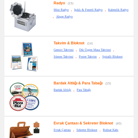
Radyo
(15)
,
,
Mini Radyo
Işıklı & Fenerli Radyo
Kalemlik Radyo
,
Ahşap Radyo
Takvim & Bloknot
(14)
,
,
Gemici Takvimi
Dik Üçgen Masa Takvimi
,
,
Sümen Takvimi
Poster Takvim
Spiralli Bloknot
Bardak Altlığı & Para Tabağı
(15)
,
Bardak Altlığı
Para Tabağı
Evrak Çantası & Sekreter Bloknot
(40)
,
,
Evrak Çantası
Sekreter Bloknot
Ruhsat Kabı