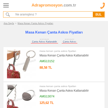
Adrapromosyon
.com.tr
Ana Sayfa
Hakkımızda
Referanslarımız
Ana Sayfa
›
Masa Kenarı Çanta Askısı Fiyatları
Kurumsal Hizmet Akışımız
Masa Kenarı Çanta Askısı Fiyatları
promosyon
promosyon
Promosyon
Çanta Askısı Katlanabilir
Çanta Askısı
Ürünleri
masa kenarı çanta askısı fiyatları
promosyon
Masa Kenarı Çanta Askısı Katlanabilir
Masa
Çanta
AMG13152
Askısı
88,58 TL
promosyon
Çanta
Askısı
Katlanabilir
promosyon
masa kenarı çanta askısı fiyatları
Çanta
Askısı
Masa Kenarı Çanta Askısı Katlanabilir
AMG13074
promosyon
Tüm
ürünler
125,62 TL
gösteriliyor
→