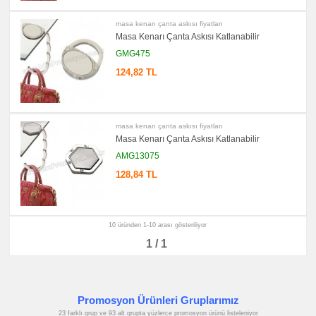
Kalemlik
promosyon
masa kenarı çanta askısı fiyatları
Kartvizitlik
Masa Kenarı Çanta Askısı Katlanabilir
promosyon
GMG475
Radyo
124,82 TL
promosyon
Takvim
&
Bloknot
promosyon
Bardak
masa kenarı çanta askısı fiyatları
Altlığı
Masa Kenarı Çanta Askısı Katlanabilir
&
Para
AMG13075
Tabağı
128,84 TL
promosyon
Evrak
Çantası
&
Sekreter
Bloknot
10 üründen 1-10 arası gösteriliyor
1 / 1
promosyon
Masa
Seti
&
Sümen
Takımı
Promosyon Ürünleri Gruplarımız
promosyon
Yapışkan
23 farklı grup ve 93 alt grupta yüzlerce promosyon ürünü listeleniyor