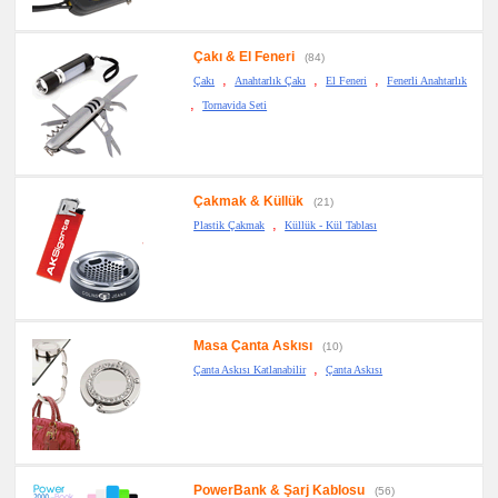
Çakı & El Feneri
(84)
,
,
,
Çakı
Anahtarlık Çakı
El Feneri
Fenerli Anahtarlık
,
Tornavida Seti
Çakmak & Küllük
(21)
,
Plastik Çakmak
Küllük - Kül Tablası
Masa Çanta Askısı
(10)
,
Çanta Askısı Katlanabilir
Çanta Askısı
PowerBank & Şarj Kablosu
(56)