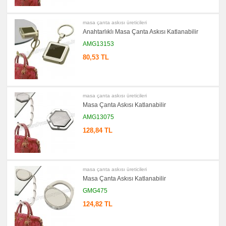
&
Mezura
masa çanta askısı üreticileri
promosyon
Çakı
Anahtarlıklı Masa Çanta Askısı Katlanabilir
&
El
AMG13153
Feneri
80,53 TL
promosyon
Çakmak
&
Küllük
promosyon
masa çanta askısı üreticileri
PowerBank
Masa Çanta Askısı Katlanabilir
&
Şarj
AMG13075
Kablosu
128,84 TL
promosyon
Flash
Bellek
promosyon
Saat
masa çanta askısı üreticileri
promosyon
Masa Çanta Askısı Katlanabilir
Kalem
GMG475
promosyon
Kalem
124,82 TL
Seti
promosyon