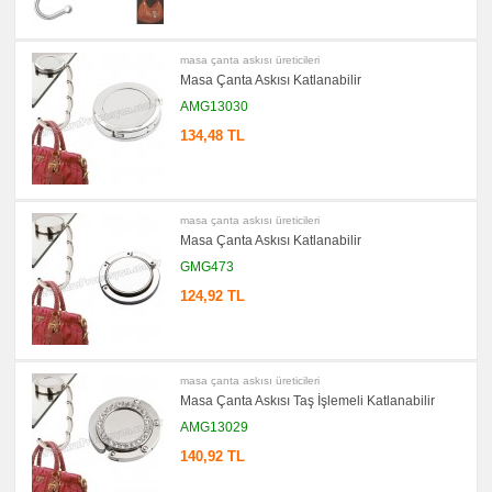
promosyon
Ajanda
&
masa çanta askısı üreticileri
Organizer
Masa Çanta Askısı Katlanabilir
promosyon
AMG13030
Matara
&
134,48 TL
Termos
&
Bardak
promosyon
Geri
Dönüşümlü
masa çanta askısı üreticileri
Ürünler
Masa Çanta Askısı Katlanabilir
promosyon
GMG473
Anahtarlık
124,92 TL
promosyon
Hesap
Makinesi
promosyon
Makyaj
masa çanta askısı üreticileri
Aynası
Masa Çanta Askısı Taş İşlemeli Katlanabilir
&
Manikür
AMG13029
Seti
140,92 TL
promosyon
Şerit
Metre