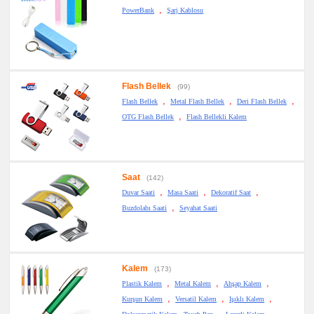
,
PowerBank
Şarj Kablosu
Flash Bellek
(99)
,
,
,
Flash Bellek
Metal Flash Bellek
Deri Flash Bellek
,
OTG Flash Bellek
Flash Bellekli Kalem
Saat
(142)
,
,
,
Duvar Saati
Masa Saati
Dekoratif Saat
,
Buzdolabı Saati
Seyahat Saati
Kalem
(173)
,
,
,
Plastik Kalem
Metal Kalem
Ahşap Kalem
,
,
,
Kurşun Kalem
Versatil Kalem
Işıklı Kalem
,
,