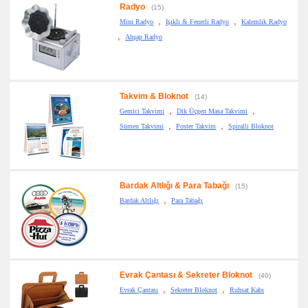
Radyo
(15)
,
,
Mini Radyo
Işıklı & Fenerli Radyo
Kalemlik Radyo
,
Ahşap Radyo
Takvim & Bloknot
(14)
,
,
Gemici Takvimi
Dik Üçgen Masa Takvimi
,
,
Sümen Takvimi
Poster Takvim
Spiralli Bloknot
Bardak Altlığı & Para Tabağı
(15)
,
Bardak Altlığı
Para Tabağı
Evrak Çantası & Sekreter Bloknot
(40)
,
,
Evrak Çantası
Sekreter Bloknot
Ruhsat Kabı