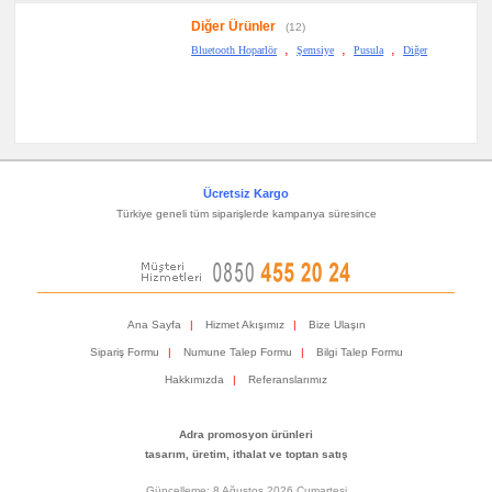
Diğer Ürünler
(12)
,
,
,
Bluetooth Hoparlör
Şemsiye
Pusula
Diğer
Ücretsiz Kargo
Türkiye geneli tüm siparişlerde kampanya süresince
Ana Sayfa
|
Hizmet Akışımız
|
Bize Ulaşın
Sipariş Formu
|
Numune Talep Formu
|
Bilgi Talep Formu
Hakkımızda
|
Referanslarımız
Adra promosyon ürünleri
tasarım, üretim, ithalat ve toptan satış
Güncelleme: 8 Ağustos 2026 Cumartesi