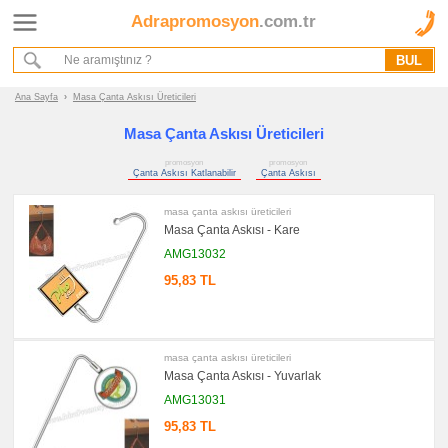
Adrapromosyon
.com.tr
Ana Sayfa
Hakkımızda
Referanslarımız
Ana Sayfa
›
Masa Çanta Askısı Üreticileri
Kurumsal Hizmet Akışımız
Masa Çanta Askısı Üreticileri
promosyon
promosyon
Promosyon
Çanta Askısı Katlanabilir
Çanta Askısı
Ürünleri
masa çanta askısı üreticileri
promosyon
Masa Çanta Askısı - Kare
Masa
Çanta
AMG13032
Askısı
95,83 TL
promosyon
Çanta
Askısı
Katlanabilir
promosyon
masa çanta askısı üreticileri
Çanta
Askısı
Masa Çanta Askısı - Yuvarlak
AMG13031
promosyon
Tüm
ürünler
95,83 TL
gösteriliyor
→