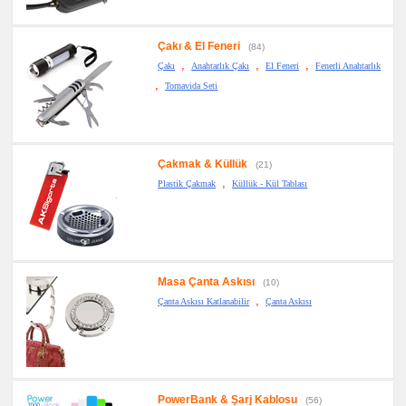
Çakı & El Feneri
(84)
,
,
,
Çakı
Anahtarlık Çakı
El Feneri
Fenerli Anahtarlık
,
Tornavida Seti
Çakmak & Küllük
(21)
,
Plastik Çakmak
Küllük - Kül Tablası
Masa Çanta Askısı
(10)
,
Çanta Askısı Katlanabilir
Çanta Askısı
PowerBank & Şarj Kablosu
(56)