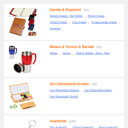
Notluk
Seti
Ajanda & Organizer
&
(61)
Not
,
,
Tarihsiz Ajanda - Not Defteri
Dikişli Ajanda
Tutucu
,
,
,
Spiralli Ajanda
Ucuz Ajanda
Sıvama Kapak Ajanda
promosyon
Bilgisayar
Organizer
Aksesuarları
promosyon
Diğer
Ürünler
Matara & Termos & Bardak
(97)
,
,
Matara
Termos
Termos Bardak - Kupa - Mug
Geri Dönüşümlü Ürünler
(43)
,
,
Geri Dönüşümlü Bloknot
Geri Dönüşümlü Kalem
Geri Dönüşümlü Notluk
Anahtarlık
(164)
,
,
,
Deri Anahtarlık
Silikon Anahtarlık
Metal Anahtarlık