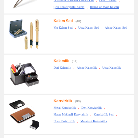
Dokunmatik Kalem - Touch Pen
Lazerli Kalem
,
Çok Fonksiyonlu Kalem
Banko ve Masa Kalemi
Kalem Seti
(48)
,
,
Vip Kalem Seti
Ucuz Kalem Seti
Ahşap Kalem Seti
Kalemlik
(51)
,
,
Deri Kalemlik
Ahşap Kalemlik
Ucuz Kalemlik
Kartvizitlik
(80)
,
,
Metal Kartvizitlik
Deri Kartvizitlik
,
,
Hesap Makineli Kartvizitlik
Kartvizitlik Seti
,
Ucuz Kartvizitlik
Masaüstü Kartvizitlik