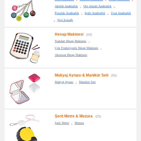
,
,
Akrilik Anahtarlık
Oto Armalı Anahtarlık
,
,
Pusulalı Anahtarlık
Işıklı Anahtarlık
Ucuz Anahtarlık
,
Şişe Açacağı
Hesap Makinesi
(43)
,
Standart Hesap Makinesi
,
Çok Fonksiyonlu Hesap Makinesi
Aksesuar Hesap Makinesi
Makyaj Aynası & Manikür Seti
(50)
,
Makyaj Aynası
Manikür Seti
Şerit Metre & Mezura
(25)
,
Şerit Metre
Mezura