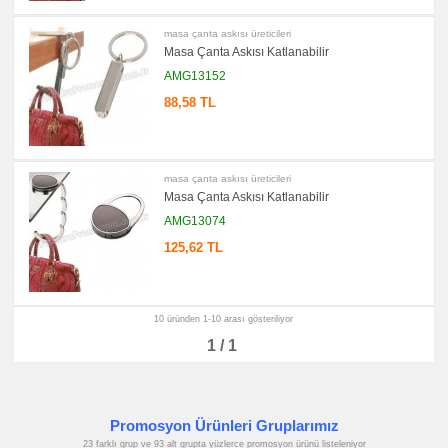
Kalemlik
promosyon
masa çanta askısı üreticileri
Kartvizitlik
Masa Çanta Askısı Katlanabilir
promosyon
AMG13152
Radyo
88,58 TL
promosyon
Takvim
&
Bloknot
promosyon
Bardak
masa çanta askısı üreticileri
Altlığı
Masa Çanta Askısı Katlanabilir
&
Para
AMG13074
Tabağı
125,62 TL
promosyon
Evrak
Çantası
&
Sekreter
Bloknot
10 üründen 1-10 arası gösteriliyor
1 / 1
promosyon
Masa
Seti
&
Sümen
Takımı
Promosyon Ürünleri Gruplarımız
promosyon
Yapışkan
23 farklı grup ve 93 alt grupta yüzlerce promosyon ürünü listeleniyor