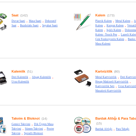
Saat
Kalem
(142)
(173)
,
,
,
,
Duvar Saati
Masa Saati
Dekoratif
Plastik Kalem
Metal Kalem
A
,
,
,
,
Saat
Buzdolabı Saati
Seyahat Saati
Kalem
Kurşun Kalem
Versati
,
,
Kalem
Işıklı Kalem
Dokunma
,
Kalem - Touch Pen
Lazerli Kale
,
Çok Fonksiyonlu Kalem
Banko
Masa Kalemi
Kalemlik
Kartvizitlik
(51)
(80)
,
,
,
Deri Kalemlik
Ahşap Kalemlik
Metal Kartvizitlik
Deri Kartvizi
,
Ucuz Kalemlik
Hesap Makineli Kartvizitlik
,
Kartvizitlik Seti
Ucuz Kartvizit
Masaüstü Kartvizitlik
Takvim & Bloknot
Bardak Altlığı & Para Tab
(14)
,
(15)
Gemici Takvimi
Dik Üçgen Masa
,
,
,
Takvimi
Sümen Takvimi
Poster
Bardak Altlığı
Para Tabağı
,
Takvim
Spiralli Bloknot