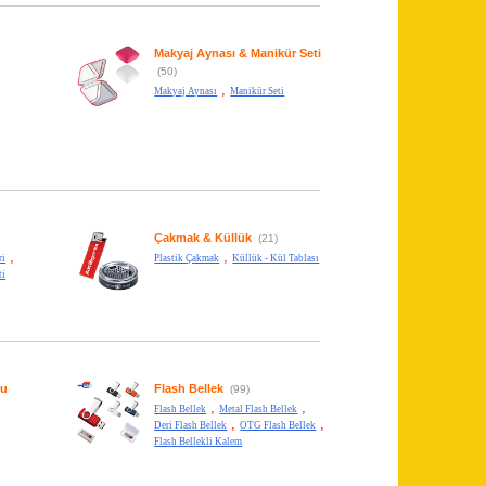
Makyaj Aynası & Manikür Seti
(50)
,
Makyaj Aynası
Manikür Seti
Çakmak & Küllük
(21)
,
,
ri
Plastik Çakmak
Küllük - Kül Tablası
ti
su
Flash Bellek
(99)
,
,
Flash Bellek
Metal Flash Bellek
,
,
Deri Flash Bellek
OTG Flash Bellek
Flash Bellekli Kalem