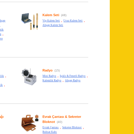
Kalem Seti
(48)
,
,
hşap
Vip Kalem Seti
Ucuz Kalem Seti
l
Ahşap Kalem Seti
tik
,
m
 ve
Radyo
(15)
,
,
,
tlik
Mini Radyo
Işıklı & Fenerli Radyo
,
Kalemlik Radyo
Ahşap Radyo
,
lik
ağı
Evrak Çantası & Sekreter
Bloknot
(40)
,
,
Evrak Çantası
Sekreter Bloknot
Ruhsat Kabı