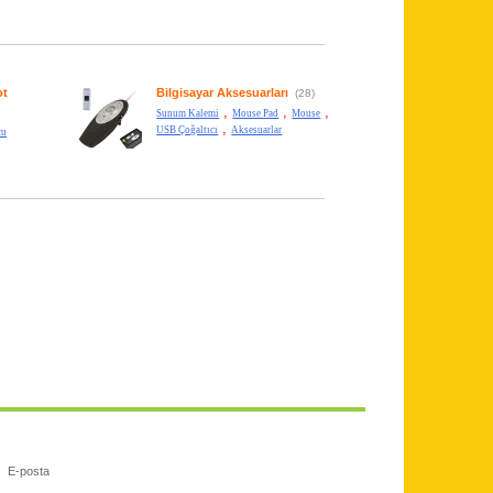
ot
Bilgisayar Aksesuarları
(28)
,
,
,
Sunum Kalemi
Mouse Pad
Mouse
,
USB Çoğaltıcı
Aksesuarlar
cu
E-posta