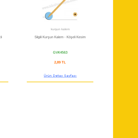
kurşun kalem
li
Silgili Kurşun Kalem - Köşeli Kesim
GVK4563
2,89 TL