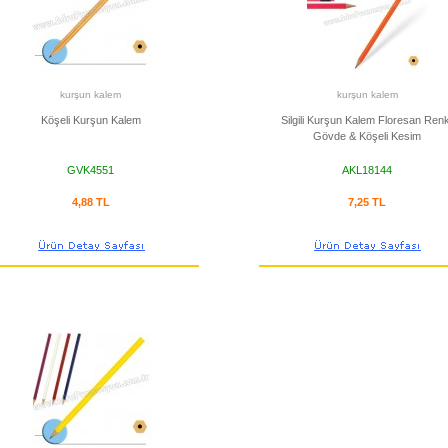
kurşun kalem
kurşun kalem
Köşeli Kurşun Kalem
Silgili Kurşun Kalem Floresan Renk
Gövde & Köşeli Kesim
GVK4551
AKL18144
4,88 TL
7,25 TL