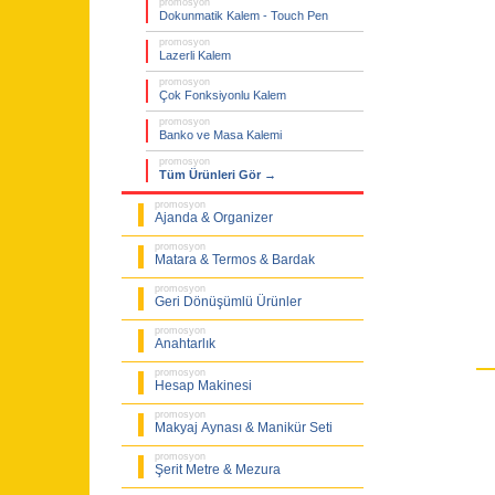
promosyon
Dokunmatik Kalem - Touch Pen
promosyon
Lazerli Kalem
promosyon
Çok Fonksiyonlu Kalem
promosyon
Banko ve Masa Kalemi
promosyon
Tüm Ürünleri Gör →
promosyon
Ajanda & Organizer
promosyon
Matara & Termos & Bardak
promosyon
Geri Dönüşümlü Ürünler
promosyon
Anahtarlık
promosyon
Hesap Makinesi
promosyon
Makyaj Aynası & Manikür Seti
promosyon
Şerit Metre & Mezura