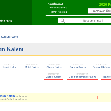
-
Hakkımızda
2026 P
-
Referanslarımız
-
Hizmet Akışımız
Kurşun Kalem
un Kalem
promosyon
promosyon
promosyon
promosyon
promosyon
Plastik Kalem
Metal Kalem
Ahşap Kalem
Kurşun Kalem
Versatil Kalem
promosyon
promosyon
Lazerli Kalem
Çok Fonksiyonlu Kalem
Banko
rşun Kalem
grubunda
1
det ürün bulunmaktadır.