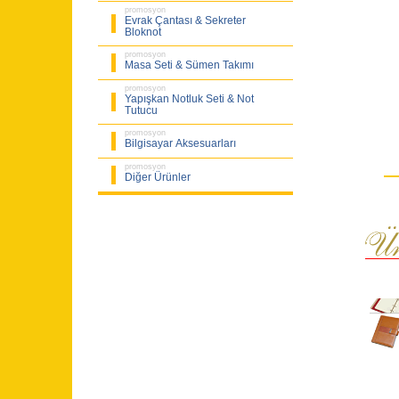
promosyon
Evrak Çantası & Sekreter
Bloknot
promosyon
Masa Seti & Sümen Takımı
promosyon
Yapışkan Notluk Seti & Not
Tutucu
promosyon
Bilgisayar Aksesuarları
promosyon
Diğer Ürünler