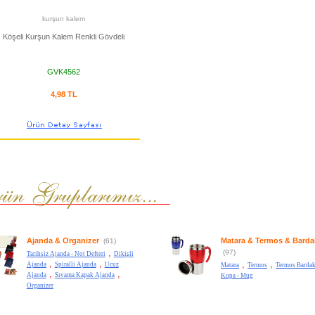
kurşun kalem
Köşeli Kurşun Kalem Renkli Gövdeli
GVK4562
4,98 TL
Ajanda & Organizer
Matara & Termos & Barda
(61)
,
(97)
Tarihsiz Ajanda - Not Defteri
Dikişli
,
,
,
,
Ajanda
Spiralli Ajanda
Ucuz
Matara
Termos
Termos Bardak
,
,
Ajanda
Sıvama Kapak Ajanda
Kupa - Mug
Organizer