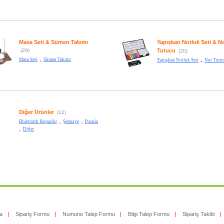
Masa Seti & Sümen Takımı
Yapışkan Notluk Seti & N
(29)
Tutucu
(20)
,
,
Masa Seti
Sümen Takımı
Yapışkan Notluk Seti
Not Tutu
Diğer Ürünler
(12)
,
,
Bluetooth Hoparlör
Şemsiye
Pusula
,
Diğer
a
|
Sipariş Formu
|
Numune Talep Formu
|
Bilgi Talep Formu
|
Sipariş Takibi
|