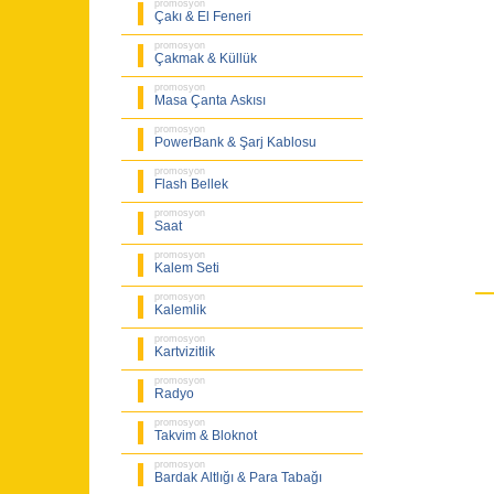
promosyon
Çakı & El Feneri
promosyon
Çakmak & Küllük
promosyon
Masa Çanta Askısı
promosyon
PowerBank & Şarj Kablosu
promosyon
Flash Bellek
promosyon
Saat
promosyon
Kalem Seti
promosyon
Kalemlik
promosyon
Kartvizitlik
promosyon
Radyo
promosyon
Takvim & Bloknot
promosyon
Bardak Altlığı & Para Tabağı