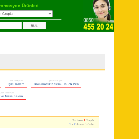
romosyon Ürünleri
promosyon
promosyon
Işıklı Kalem
Dokunmatik Kalem - Touch Pen
promosyon
 ve Masa Kalemi
1
Toplam
Sayfa
1
-
7
Arası ürünler