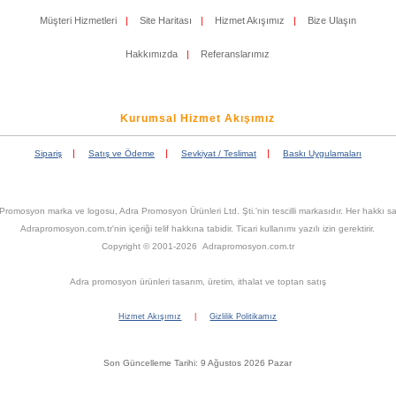
Müşteri Hizmetleri
|
Site Haritası
|
Hizmet Akışımız
|
Bize Ulaşın
Hakkımızda
|
Referanslarımız
Kurumsal Hizmet Akışımız
|
|
|
Sipariş
Satış ve Ödeme
Sevkiyat / Teslimat
Baskı Uygulamaları
Promosyon marka ve logosu, Adra Promosyon Ürünleri Ltd. Şti.'nin tescilli markasıdır. Her hakkı sak
Adrapromosyon.com.tr'nin içeriği telif hakkına tabidir. Ticari kullanımı yazılı izin gerektirir.
Copyright © 2001-2026 Adrapromosyon.com.tr
Adra promosyon ürünleri tasarım, üretim, ithalat ve toptan satış
Hizmet Akışımız
|
Gizlilik Politikamız
Son Güncelleme Tarihi: 9 Ağustos 2026 Pazar