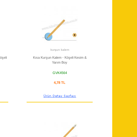
kurşun kalem
öşeli
Kısa Kurşun Kalem - Köşeli Kesim &
Yarım Boy
GVK4564
4,78 TL