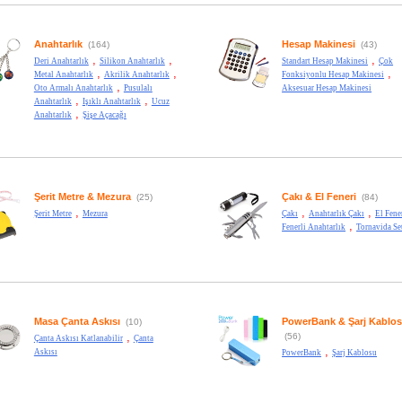
Anahtarlık
Hesap Makinesi
(164)
(43)
,
,
,
Deri Anahtarlık
Silikon Anahtarlık
Standart Hesap Makinesi
Çok
,
,
,
Metal Anahtarlık
Akrilik Anahtarlık
Fonksiyonlu Hesap Makinesi
,
Oto Armalı Anahtarlık
Pusulalı
Aksesuar Hesap Makinesi
,
,
Anahtarlık
Işıklı Anahtarlık
Ucuz
,
Anahtarlık
Şişe Açacağı
Şerit Metre & Mezura
Çakı & El Feneri
(25)
(84)
,
,
,
Şerit Metre
Mezura
Çakı
Anahtarlık Çakı
El Fene
,
Fenerli Anahtarlık
Tornavida Se
Masa Çanta Askısı
PowerBank & Şarj Kablo
(10)
,
(56)
Çanta Askısı Katlanabilir
Çanta
,
Askısı
PowerBank
Şarj Kablosu