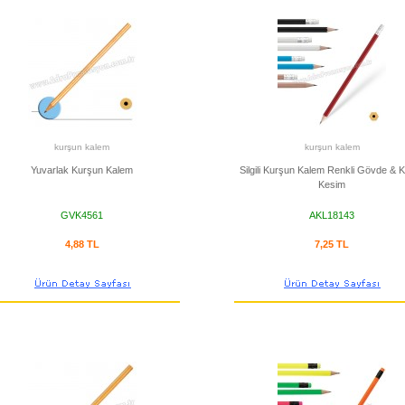
kurşun kalem
kurşun kalem
Yuvarlak Kurşun Kalem
Silgili Kurşun Kalem Renkli Gövde & K
Kesim
GVK4561
AKL18143
4,88 TL
7,25 TL