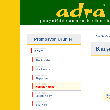
Ana Sayfa
›
Promosyon Ürünleri
Kurş
promosyon
Kalem
promosyon
Plastik Kalem
promosyon
Metal Kalem
promosyon
Ahşap Kalem
promosyon
Kurşun Kalem
promosyon
Ku
Versatil Kalem
7
A
promosyon
Işıklı Kalem