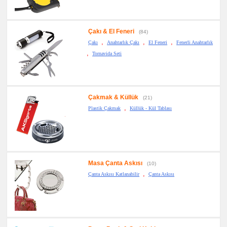
Çakı & El Feneri
(84)
,
,
,
Çakı
Anahtarlık Çakı
El Feneri
Fenerli Anahtarlık
,
Tornavida Seti
Çakmak & Küllük
(21)
,
Plastik Çakmak
Küllük - Kül Tablası
Masa Çanta Askısı
(10)
,
Çanta Askısı Katlanabilir
Çanta Askısı