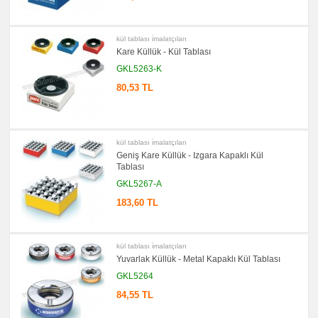
→
promosyon
Ajanda
kül tablası i̇malatçıları
&
Kare Küllük - Kül Tablası
Organizer
GKL5263-K
promosyon
Matara
80,53 TL
&
Termos
&
Bardak
promosyon
Geri
kül tablası i̇malatçıları
Dönüşümlü
Geniş Kare Küllük - Izgara Kapaklı Kül
Ürünler
Tablası
promosyon
GKL5267-A
Anahtarlık
183,60 TL
promosyon
Hesap
Makinesi
promosyon
kül tablası i̇malatçıları
Makyaj
Yuvarlak Küllük - Metal Kapaklı Kül Tablası
Aynası
&
GKL5264
Manikür
Seti
84,55 TL
promosyon
Şerit