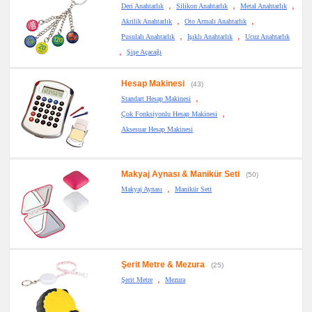
,
,
,
Yapışkan
Deri Anahtarlık
Silikon Anahtarlık
Metal Anahtarlık
Notluk
,
,
Akrilik Anahtarlık
Oto Armalı Anahtarlık
Seti
&
,
,
Pusulalı Anahtarlık
Işıklı Anahtarlık
Ucuz Anahtarlık
Not
Tutucu
,
Şişe Açacağı
promosyon
Bilgisayar
Hesap Makinesi
(43)
Aksesuarları
,
Standart Hesap Makinesi
promosyon
Diğer
,
Çok Fonksiyonlu Hesap Makinesi
Ürünler
Aksesuar Hesap Makinesi
Makyaj Aynası & Manikür Seti
(50)
,
Makyaj Aynası
Manikür Seti
Şerit Metre & Mezura
(25)
,
Şerit Metre
Mezura