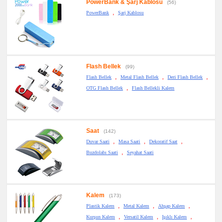
PowerBank & Şarj Kablosu
(56)
,
PowerBank
Şarj Kablosu
Flash Bellek
(99)
,
,
,
Flash Bellek
Metal Flash Bellek
Deri Flash Bellek
,
OTG Flash Bellek
Flash Bellekli Kalem
Saat
(142)
,
,
,
Duvar Saati
Masa Saati
Dekoratif Saat
,
Buzdolabı Saati
Seyahat Saati
Kalem
(173)
,
,
,
Plastik Kalem
Metal Kalem
Ahşap Kalem
,
,
,
Kurşun Kalem
Versatil Kalem
Işıklı Kalem