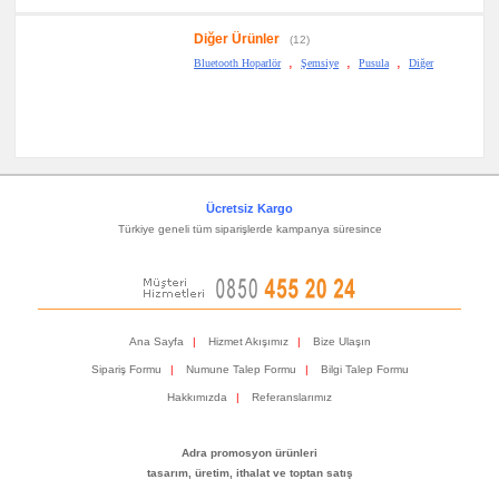
Diğer Ürünler
(12)
,
,
,
Bluetooth Hoparlör
Şemsiye
Pusula
Diğer
Ücretsiz Kargo
Türkiye geneli tüm siparişlerde kampanya süresince
Ana Sayfa
|
Hizmet Akışımız
|
Bize Ulaşın
Sipariş Formu
|
Numune Talep Formu
|
Bilgi Talep Formu
Hakkımızda
|
Referanslarımız
Adra promosyon ürünleri
tasarım, üretim, ithalat ve toptan satış