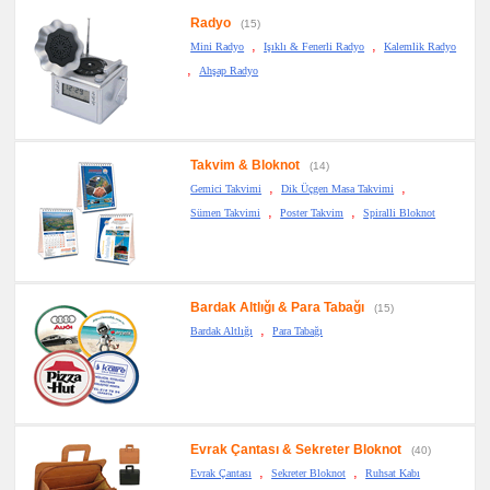
Radyo
(15)
,
,
Mini Radyo
Işıklı & Fenerli Radyo
Kalemlik Radyo
,
Ahşap Radyo
Takvim & Bloknot
(14)
,
,
Gemici Takvimi
Dik Üçgen Masa Takvimi
,
,
Sümen Takvimi
Poster Takvim
Spiralli Bloknot
Bardak Altlığı & Para Tabağı
(15)
,
Bardak Altlığı
Para Tabağı
Evrak Çantası & Sekreter Bloknot
(40)
,
,
Evrak Çantası
Sekreter Bloknot
Ruhsat Kabı