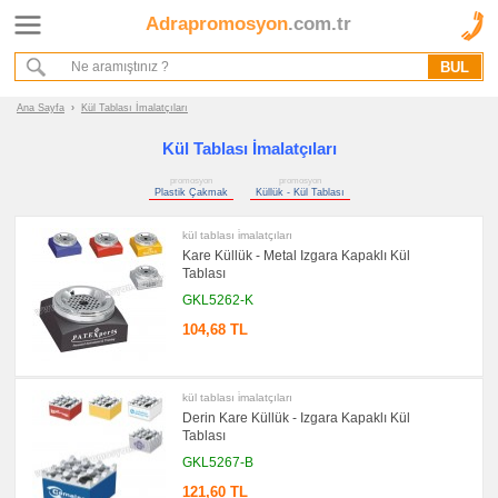
Adrapromosyon
.com.tr
Ana Sayfa
Hakkımızda
Referanslarımız
Ana Sayfa
›
Kül Tablası İmalatçıları
Kurumsal Hizmet Akışımız
Kül Tablası İmalatçıları
promosyon
promosyon
Promosyon
Plastik Çakmak
Küllük - Kül Tablası
Ürünleri
kül tablası i̇malatçıları
promosyon
Kare Küllük - Metal Izgara Kapaklı Kül
Çakmak
Tablası
&
Küllük
GKL5262-K
promosyon
104,68 TL
Plastik
Çakmak
promosyon
Küllük
kül tablası i̇malatçıları
-
Kül
Derin Kare Küllük - Izgara Kapaklı Kül
Tablası
Tablası
promosyon
GKL5267-B
Tüm
Ürünleri
121,60 TL
Gör