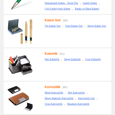
,
,
Dokunmatik Kalem - Touch Pen
Lazerli Kalem
,
Çok Fonksiyonlu Kalem
Banko ve Masa Kalemi
Kalem Seti
(48)
,
,
Vip Kalem Seti
Ucuz Kalem Seti
Ahşap Kalem Seti
Kalemlik
(51)
,
,
Deri Kalemlik
Ahşap Kalemlik
Ucuz Kalemlik
Kartvizitlik
(80)
,
,
Metal Kartvizitlik
Deri Kartvizitlik
,
,
Hesap Makineli Kartvizitlik
Kartvizitlik Seti
,
Ucuz Kartvizitlik
Masaüstü Kartvizitlik