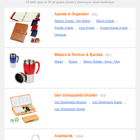
promosyon
23 farklı grup ve 93 alt grupta yüzlerce promosyon ürünü listeleniyor
Kalemlik
promosyon
Ajanda & Organizer
(61)
Kartvizitlik
,
,
Tarihsiz Ajanda - Not Defteri
Dikişli Ajanda
promosyon
,
,
,
Radyo
Spiralli Ajanda
Ucuz Ajanda
Sıvama Kapak Ajanda
Organizer
promosyon
Takvim
&
Bloknot
Matara & Termos & Bardak
(97)
promosyon
Bardak
,
,
Matara
Termos
Termos Bardak - Kupa - Mug
Altlığı
&
Para
Tabağı
promosyon
Evrak
Çantası
&
Geri Dönüşümlü Ürünler
(43)
Sekreter
,
,
Geri Dönüşümlü Bloknot
Geri Dönüşümlü Kalem
Bloknot
Geri Dönüşümlü Notluk
promosyon
Masa
Seti
&
Sümen
Takımı
Anahtarlık
(164)
promosyon