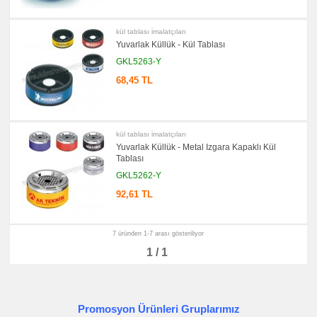
Metre
&
Mezura
kül tablası i̇malatçıları
promosyon
Yuvarlak Küllük - Kül Tablası
Çakı
&
GKL5263-Y
El
Feneri
68,45 TL
promosyon
Masa
Çanta
Askısı
kül tablası i̇malatçıları
promosyon
PowerBank
Yuvarlak Küllük - Metal Izgara Kapaklı Kül
&
Tablası
Şarj
Kablosu
GKL5262-Y
promosyon
92,61 TL
Flash
Bellek
promosyon
7 üründen 1-7 arası gösteriliyor
Saat
1 / 1
promosyon
Kalem
promosyon
Kalem
Seti
Promosyon Ürünleri Gruplarımız