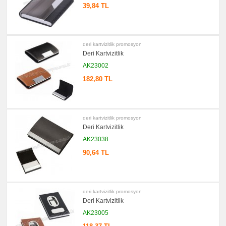
39,84 TL
promosyon
Ucuz
Kartvizitlik
promosyon
Masaüstü
deri kartvizitlik promosyon
Kartvizitlik
Deri Kartvizitlik
promosyon
Tüm
AK23002
Ürünleri
Gör
182,80 TL
→
promosyon
Ajanda
&
Organizer
deri kartvizitlik promosyon
Deri Kartvizitlik
promosyon
Matara
AK23038
&
Termos
90,64 TL
&
Bardak
promosyon
Geri
Dönüşümlü
deri kartvizitlik promosyon
Ürünler
Deri Kartvizitlik
promosyon
Anahtarlık
AK23005
promosyon