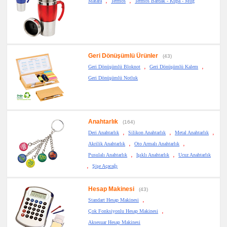
,
,
Matara
Termos
Termos Bardak - Kupa - Mug
Geri Dönüşümlü Ürünler
(43)
,
,
Geri Dönüşümlü Bloknot
Geri Dönüşümlü Kalem
Geri Dönüşümlü Notluk
Anahtarlık
(164)
,
,
,
Deri Anahtarlık
Silikon Anahtarlık
Metal Anahtarlık
,
,
Akrilik Anahtarlık
Oto Armalı Anahtarlık
,
,
Pusulalı Anahtarlık
Işıklı Anahtarlık
Ucuz Anahtarlık
,
Şişe Açacağı
Hesap Makinesi
(43)
,
Standart Hesap Makinesi
,
Çok Fonksiyonlu Hesap Makinesi
Aksesuar Hesap Makinesi