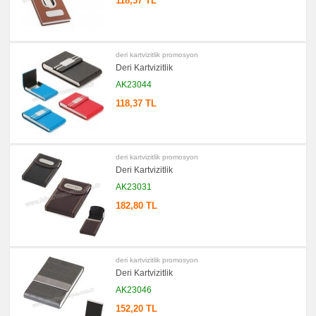
118,37 TL
Hesap
Makinesi
promosyon
Makyaj
Aynası
deri kartvizitlik promosyon
&
Deri Kartvizitlik
Manikür
Seti
AK23044
promosyon
118,37 TL
Şerit
Metre
&
Mezura
promosyon
Çakı
deri kartvizitlik promosyon
&
Deri Kartvizitlik
El
Feneri
AK23031
promosyon
182,80 TL
Çakmak
&
Küllük
promosyon
Masa
deri kartvizitlik promosyon
Çanta
Deri Kartvizitlik
Askısı
AK23046
promosyon
PowerBank
152,20 TL
&