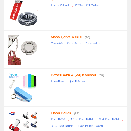
,
Plastik Çakmak
Küllük - Kül Tablası
Masa Çanta Askısı
(10)
,
Çanta Askısı Katlanabilir
Çanta Askısı
PowerBank & Şarj Kablosu
(56)
,
PowerBank
Şarj Kablosu
Flash Bellek
(99)
,
,
,
Flash Bellek
Metal Flash Bellek
Deri Flash Bellek
,
OTG Flash Bellek
Flash Bellekli Kalem