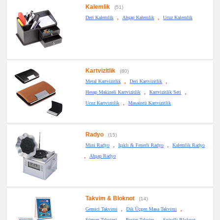
Kalemlik
(51)
,
,
Deri Kalemlik
Ahşap Kalemlik
Ucuz Kalemlik
Kartvizitlik
(80)
,
,
Metal Kartvizitlik
Deri Kartvizitlik
,
,
Hesap Makineli Kartvizitlik
Kartvizitlik Seti
,
Ucuz Kartvizitlik
Masaüstü Kartvizitlik
Radyo
(15)
,
,
Mini Radyo
Işıklı & Fenerli Radyo
Kalemlik Radyo
,
Ahşap Radyo
Takvim & Bloknot
(14)
,
,
Gemici Takvimi
Dik Üçgen Masa Takvimi
,
,
Sümen Takvimi
Poster Takvim
Spiralli Bloknot