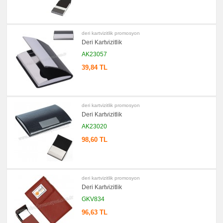
Şarj
Kablosu
promosyon
Flash
Bellek
deri kartvizitlik promosyon
Deri Kartvizitlik
promosyon
Saat
AK23057
promosyon
39,84 TL
Kalem
promosyon
Kalem
Seti
deri kartvizitlik promosyon
promosyon
Deri Kartvizitlik
Kalemlik
AK23020
promosyon
Radyo
98,60 TL
promosyon
Takvim
&
Bloknot
promosyon
deri kartvizitlik promosyon
Bardak
Deri Kartvizitlik
Altlığı
&
GKV834
Para
Tabağı
96,63 TL
promosyon