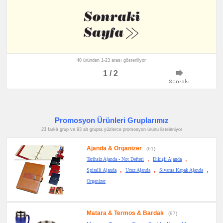
40 üründen 1-23 arası gösteriliyor
1 / 2
Promosyon Ürünleri Gruplarımız
23 farklı grup ve 93 alt grupta yüzlerce promosyon ürünü listeleniyor
Ajanda & Organizer
(61)
,
,
Tarihsiz Ajanda - Not Defteri
Dikişli Ajanda
,
,
,
Spiralli Ajanda
Ucuz Ajanda
Sıvama Kapak Ajanda
Organizer
Matara & Termos & Bardak
(97)