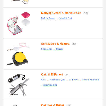
Makyaj Aynası & Manikür Seti
(50)
,
Makyaj Aynası
Manikür Seti
Şerit Metre & Mezura
(25)
,
Şerit Metre
Mezura
Çakı & El Feneri
(84)
,
,
,
Çakı
Anahtarlık Çakı
El Feneri
Fenerli Anahtarlık
,
Tornavida Seti
Çakmak & Küllük
(21)