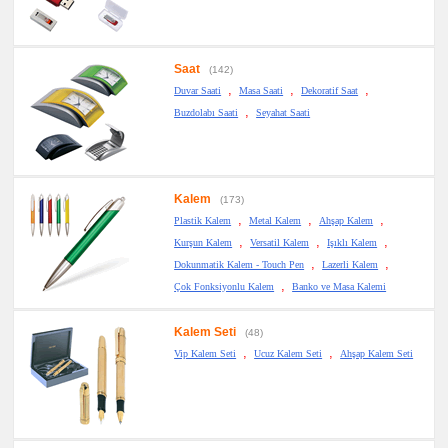
Saat
(142)
,
,
,
Duvar Saati
Masa Saati
Dekoratif Saat
,
Buzdolabı Saati
Seyahat Saati
Kalem
(173)
,
,
,
Plastik Kalem
Metal Kalem
Ahşap Kalem
,
,
,
Kurşun Kalem
Versatil Kalem
Işıklı Kalem
,
,
Dokunmatik Kalem - Touch Pen
Lazerli Kalem
,
Çok Fonksiyonlu Kalem
Banko ve Masa Kalemi
Kalem Seti
(48)
,
,
Vip Kalem Seti
Ucuz Kalem Seti
Ahşap Kalem Seti