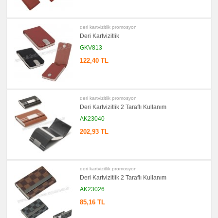
Evrak
Çantası
&
Sekreter
deri kartvizitlik promosyon
Bloknot
Deri Kartvizitlik
promosyon
GKV813
Masa
Seti
122,40 TL
&
Sümen
Takımı
promosyon
Yapışkan
Notluk
deri kartvizitlik promosyon
Seti
Deri Kartvizitlik 2 Taraflı Kullanım
&
Not
AK23040
Tutucu
202,93 TL
promosyon
Bilgisayar
Aksesuarları
promosyon
Diğer
deri kartvizitlik promosyon
Ürünler
Deri Kartvizitlik 2 Taraflı Kullanım
AK23026
85,16 TL