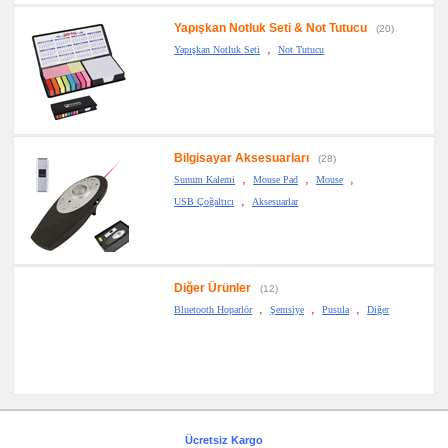
Yapışkan Notluk Seti & Not Tutucu
(20)
,
Yapışkan Notluk Seti
Not Tutucu
Bilgisayar Aksesuarları
(28)
,
,
,
Sunum Kalemi
Mouse Pad
Mouse
,
USB Çoğaltıcı
Aksesuarlar
Diğer Ürünler
(12)
,
,
,
Bluetooth Hoparlör
Şemsiye
Pusula
Diğer
Ücretsiz Kargo