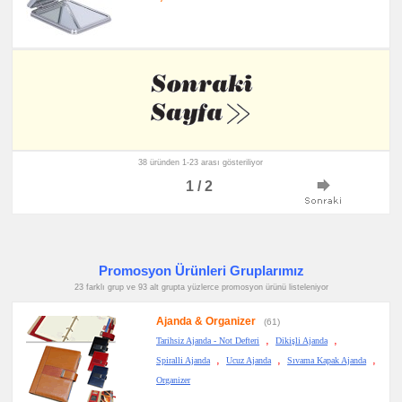
38 üründen 1-23 arası gösteriliyor
1 / 2
Promosyon Ürünleri Gruplarımız
23 farklı grup ve 93 alt grupta yüzlerce promosyon ürünü listeleniyor
Ajanda & Organizer
(61)
,
,
Tarihsiz Ajanda - Not Defteri
Dikişli Ajanda
,
,
,
Spiralli Ajanda
Ucuz Ajanda
Sıvama Kapak Ajanda
Organizer