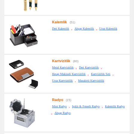
Kalemlik
(51)
,
,
Deri Kalemlik
Ahşap Kalemlik
Ucuz Kalemlik
Kartvizitlik
(80)
,
,
Metal Kartvizitlik
Deri Kartvizitlik
,
,
Hesap Makineli Kartvizitlik
Kartvizitlik Seti
,
Ucuz Kartvizitlik
Masaüstü Kartvizitlik
Radyo
(15)
,
,
Mini Radyo
Işıklı & Fenerli Radyo
Kalemlik Radyo
,
Ahşap Radyo