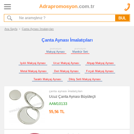
Adrapromosyon
.com.tr
Ana Sayfa
Hakkımızda
Referanslarımız
Ana Sayfa
›
Çanta Aynası İmalatçıları
Kurumsal Hizmet Akışımız
Çanta Aynası İmalatçıları
promosyon
promosyon
Promosyon
Makyaj Aynası
Manikür Seti
Ürünleri
Işıklı Makyaj Aynası
Ucuz Makyaj Aynası
Ahşap Makyaj Aynası
promosyon
Makyaj
Metal Makyaj Aynası
Deri Makyaj Aynası
Fırçalı Makyaj Aynası
Aynası
&
Taraklı Makyaj Aynası
Dikiş Setli Makyaj Aynası
Manikür
Seti
çanta aynası i̇malatçıları
promosyon
Ucuz Çanta Aynası Büyüteçli
Makyaj
Aynası
AAM10133
promosyon
55,56 TL
Manikür
Seti
promosyon
Tüm
Ürünleri