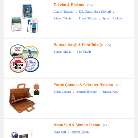
Takvim & Bloknot
(14)
,
,
Gemici Takvimi
Dik Üçgen Masa Takvimi
,
,
Sümen Takvimi
Poster Takvim
Spiralli Bloknot
Bardak Altlığı & Para Tabağı
(15)
,
Bardak Altlığı
Para Tabağı
Evrak Çantası & Sekreter Bloknot
(40)
,
,
Evrak Çantası
Sekreter Bloknot
Ruhsat Kabı
Masa Seti & Sümen Takımı
(29)
,
Masa Seti
Sümen Takımı