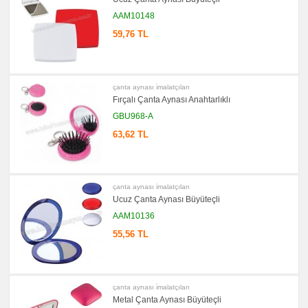
promosyon
AAM10148
Kartvizitlik
59,76 TL
promosyon
Radyo
promosyon
Takvim
&
çanta aynası i̇malatçıları
Bloknot
Fırçalı Çanta Aynası Anahtarlıklı
promosyon
Bardak
GBU968-A
Altlığı
&
63,62 TL
Para
Tabağı
promosyon
Evrak
Çantası
çanta aynası i̇malatçıları
&
Ucuz Çanta Aynası Büyüteçli
Sekreter
Bloknot
AAM10136
promosyon
55,56 TL
Masa
Seti
&
Sümen
Takımı
çanta aynası i̇malatçıları
promosyon
Yapışkan
Metal Çanta Aynası Büyüteçli
Notluk