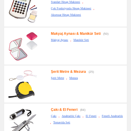
,
Standart Hesap Makinesi
,
Çok Fonksiyonlu Hesap Makinesi
Aksesuar Hesap Makinesi
Makyaj Aynası & Manikür Seti
(50)
,
Makyaj Aynası
Manikür Seti
Şerit Metre & Mezura
(25)
,
Şerit Metre
Mezura
Çakı & El Feneri
(84)
,
,
,
Çakı
Anahtarlık Çakı
El Feneri
Fenerli Anahtarlık
,
Tornavida Seti