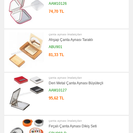
Seti
AAM10126
&
Not
74,70 TL
Tutucu
promosyon
Bilgisayar
Aksesuarları
çanta aynası i̇malatçıları
promosyon
Ahşap Çanta Aynası Taraklı
Diğer
Ürünler
ABU901
81,33 TL
çanta aynası i̇malatçıları
Deri Metal Çanta Aynası Büyüteçli
AAM10127
95,62 TL
çanta aynası i̇malatçıları
Fırçalı Çanta Aynası Dikiş Seti