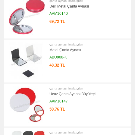
Gör
çanta aynası i̇malatçıları
→
Deri Metal Çanta Aynası
promosyon
AAM10140
Ajanda
&
69,72 TL
Organizer
promosyon
Matara
&
Termos
çanta aynası i̇malatçıları
&
Bardak
Metal Çanta Aynası
ABU908-K
promosyon
Geri
Dönüşümlü
48,32 TL
Ürünler
promosyon
Anahtarlık
promosyon
çanta aynası i̇malatçıları
Hesap
Ucuz Çanta Aynası Büyüteçli
Makinesi
AAM10147
promosyon
Şerit
59,76 TL
Metre
&
Mezura
promosyon
Çakı
çanta aynası i̇malatçıları
&