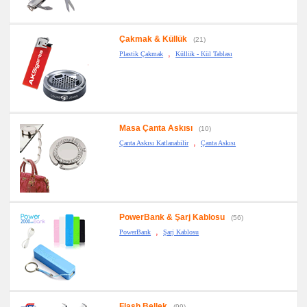
Çakmak & Küllük
(21)
,
Plastik Çakmak
Küllük - Kül Tablası
Masa Çanta Askısı
(10)
,
Çanta Askısı Katlanabilir
Çanta Askısı
PowerBank & Şarj Kablosu
(56)
,
PowerBank
Şarj Kablosu
Flash Bellek
(99)