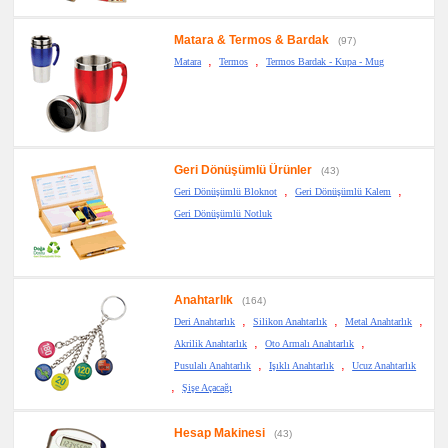
Matara & Termos & Bardak
(97)
,
,
Matara
Termos
Termos Bardak - Kupa - Mug
Geri Dönüşümlü Ürünler
(43)
,
,
Geri Dönüşümlü Bloknot
Geri Dönüşümlü Kalem
Geri Dönüşümlü Notluk
Anahtarlık
(164)
,
,
,
Deri Anahtarlık
Silikon Anahtarlık
Metal Anahtarlık
,
,
Akrilik Anahtarlık
Oto Armalı Anahtarlık
,
,
Pusulalı Anahtarlık
Işıklı Anahtarlık
Ucuz Anahtarlık
,
Şişe Açacağı
Hesap Makinesi
(43)