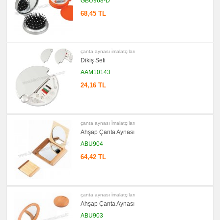
GBU968-D
68,45 TL
çanta aynası i̇malatçıları
Dikiş Seti
AAM10143
24,16 TL
çanta aynası i̇malatçıları
Ahşap Çanta Aynası
ABU904
64,42 TL
çanta aynası i̇malatçıları
Ahşap Çanta Aynası
ABU903