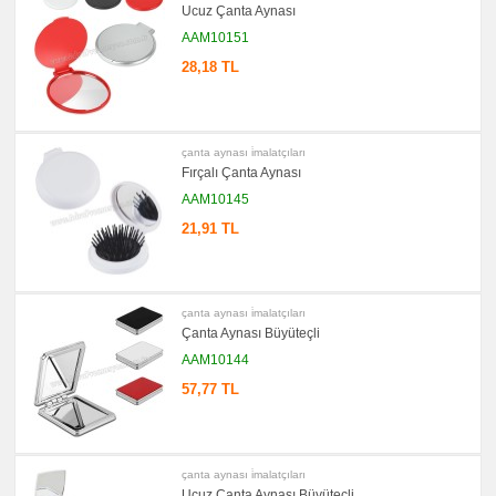
El
Ucuz Çanta Aynası
Feneri
AAM10151
promosyon
Çakmak
28,18 TL
&
Küllük
promosyon
Masa
Çanta
çanta aynası i̇malatçıları
Askısı
Fırçalı Çanta Aynası
promosyon
AAM10145
PowerBank
&
21,91 TL
Şarj
Kablosu
promosyon
Flash
Bellek
çanta aynası i̇malatçıları
promosyon
Çanta Aynası Büyüteçli
Saat
AAM10144
promosyon
Kalem
57,77 TL
promosyon
Kalem
Seti
promosyon
çanta aynası i̇malatçıları
Kalemlik
Ucuz Çanta Aynası Büyüteçli