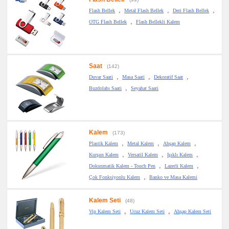
,
,
,
Flash Bellek
Metal Flash Bellek
Deri Flash Bellek
,
OTG Flash Bellek
Flash Bellekli Kalem
Saat
(142)
,
,
,
Duvar Saati
Masa Saati
Dekoratif Saat
,
Buzdolabı Saati
Seyahat Saati
Kalem
(173)
,
,
,
Plastik Kalem
Metal Kalem
Ahşap Kalem
,
,
,
Kurşun Kalem
Versatil Kalem
Işıklı Kalem
,
,
Dokunmatik Kalem - Touch Pen
Lazerli Kalem
,
Çok Fonksiyonlu Kalem
Banko ve Masa Kalemi
Kalem Seti
(48)
,
,
Vip Kalem Seti
Ucuz Kalem Seti
Ahşap Kalem Seti