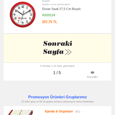
baskılı
toptan ucuz promosyon
Duvar Saati 27,5 Cm Boyalı
AS20124
257,75 TL
6 üründen 1-14 arası gösteriliyor
1 / 5
Promosyon Ürünleri Gruplarımız
23 farklı grup ve 93 alt grupta yüzlerce promosyon ürünü listeleniyor
Ajanda & Organizer
(61)