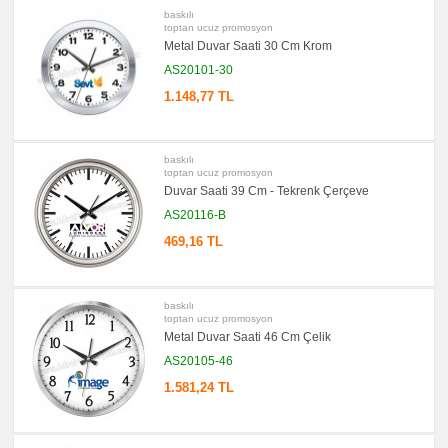
baskılı
toptan ucuz promosyon
Metal Duvar Saati 30 Cm Krom
AS20101-30
1.148,77 TL
baskılı
toptan ucuz promosyon
Duvar Saati 39 Cm - Tekrenk Çerçeve
AS20116-B
469,16 TL
baskılı
toptan ucuz promosyon
Metal Duvar Saati 46 Cm Çelik
AS20105-46
1.581,24 TL