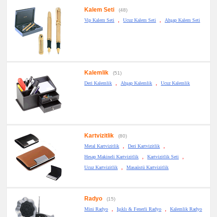
Kalem Seti
(48)
,
,
Vip Kalem Seti
Ucuz Kalem Seti
Ahşap Kalem Seti
Kalemlik
(51)
,
,
Deri Kalemlik
Ahşap Kalemlik
Ucuz Kalemlik
Kartvizitlik
(80)
,
,
Metal Kartvizitlik
Deri Kartvizitlik
,
,
Hesap Makineli Kartvizitlik
Kartvizitlik Seti
,
Ucuz Kartvizitlik
Masaüstü Kartvizitlik
Radyo
(15)
,
,
Mini Radyo
Işıklı & Fenerli Radyo
Kalemlik Radyo