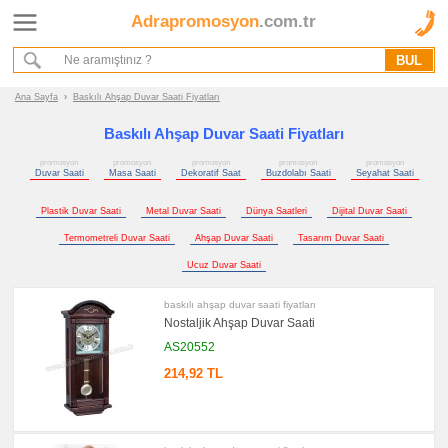
Adrapromosyon
.com.tr
Ana Sayfa
Hakkımızda
Referanslarımız
Ana Sayfa
›
Baskılı Ahşap Duvar Saati Fiyatları
Kurumsal Hizmet Akışımız
Baskılı Ahşap Duvar Saati Fiyatları
promosyon
promosyon
promosyon
promosyon
promosyon
Promosyon
Duvar Saati
Masa Saati
Dekoratif Saat
Buzdolabı Saati
Seyahat Saati
Ürünleri
Plastik Duvar Saati
Metal Duvar Saati
Dünya Saatleri
Dijital Duvar Saati
promosyon
Saat
Termometreli Duvar Saati
Ahşap Duvar Saati
Tasarım Duvar Saati
promosyon
Ucuz Duvar Saati
Duvar
Saati
baskılı ahşap duvar saati fiyatları
promosyon
Nostaljik Ahşap Duvar Saati
Masa
Saati
AS20552
promosyon
214,92 TL
Dekoratif
Saat
promosyon
Buzdolabı
Saati