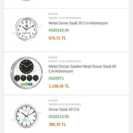
Bellek
promosyon
Kalem
baskılı
toptan ucuz promosyon
promosyon
Metal Duvar Saati 30 Cm Alüminyum
Kalem
Seti
AS20110-30
promosyon
676,71 TL
Kalemlik
promosyon
Kartvizitlik
baskılı
promosyon
toptan ucuz promosyon
Radyo
Metal Dünya Saatleri Beşli Duvar Saati 60
promosyon
Cm Alüminyum
Takvim
&
AS20571
Bloknot
1.158,42 TL
promosyon
Bardak
Altlığı
&
baskılı
Para
toptan ucuz promosyon
Tabağı
Duvar Saati 30 Cm
promosyon
AS20113-30
Evrak
Çantası
380,35 TL
&
Sekreter