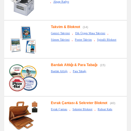
,
Ahşap Radyo
Takvim & Bloknot
(14)
,
,
Gemici Takvimi
Dik Üçgen Masa Takvimi
,
,
Sümen Takvimi
Poster Takvim
Spiralli Bloknot
Bardak Altlığı & Para Tabağı
(15)
,
Bardak Altlığı
Para Tabağı
Evrak Çantası & Sekreter Bloknot
(40)
,
,
Evrak Çantası
Sekreter Bloknot
Ruhsat Kabı