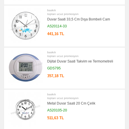
Bloknot
promosyon
baskılı
Masa
toptan ucuz promosyon
Seti
&
Duvar Saati 33,5 Cm Dışa Bombeli Cam
Sümen
Takımı
AS20114-33
441,16 TL
promosyon
Yapışkan
Notluk
Seti
&
Not
baskılı
Tutucu
toptan ucuz promosyon
Dijital Duvar Saati Takvim ve Termometreli
promosyon
Bilgisayar
GDS795
Aksesuarları
357,18 TL
promosyon
Diğer
Ürünler
baskılı
toptan ucuz promosyon
Metal Duvar Saati 20 Cm Çelik
AS20105-20
511,63 TL