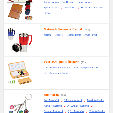
,
,
Tarihsiz Ajanda - Not Defteri
Dikişli Ajanda
,
,
,
Spiralli Ajanda
Ucuz Ajanda
Sıvama Kapak Ajanda
Organizer
Matara & Termos & Bardak
(97)
,
,
Matara
Termos
Termos Bardak - Kupa - Mug
Geri Dönüşümlü Ürünler
(43)
,
,
Geri Dönüşümlü Bloknot
Geri Dönüşümlü Kalem
Geri Dönüşümlü Notluk
Anahtarlık
(164)
,
,
,
Deri Anahtarlık
Silikon Anahtarlık
Metal Anahtarlık
,
,
Akrilik Anahtarlık
Oto Armalı Anahtarlık
,
,
Pusulalı Anahtarlık
Işıklı Anahtarlık
Ucuz Anahtarlık