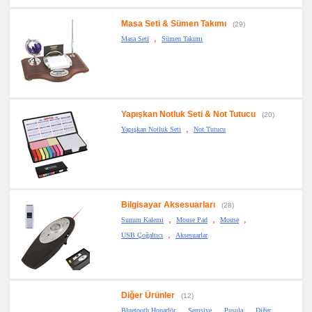
Masa Seti & Sümen Takımı
(29)
,
Masa Seti
Sümen Takımı
Yapışkan Notluk Seti & Not Tutucu
(20)
,
Yapışkan Notluk Seti
Not Tutucu
Bilgisayar Aksesuarları
(28)
,
,
,
Sunum Kalemi
Mouse Pad
Mouse
,
USB Çoğaltıcı
Aksesuarlar
Diğer Ürünler
(12)
,
,
,
Bluetooth Hoparlör
Şemsiye
Pusula
Diğer