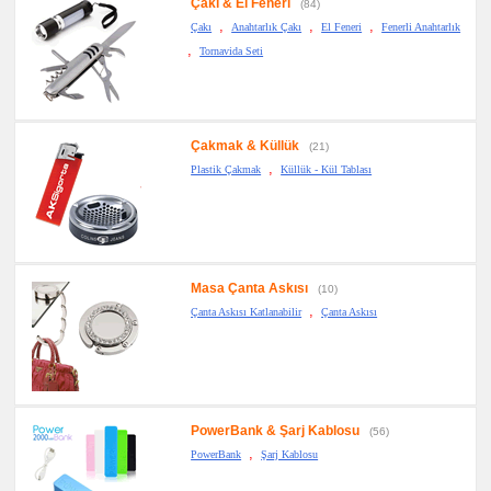
Çakı & El Feneri
(84)
,
,
,
Çakı
Anahtarlık Çakı
El Feneri
Fenerli Anahtarlık
,
Tornavida Seti
Çakmak & Küllük
(21)
,
Plastik Çakmak
Küllük - Kül Tablası
Masa Çanta Askısı
(10)
,
Çanta Askısı Katlanabilir
Çanta Askısı
PowerBank & Şarj Kablosu
(56)
,
PowerBank
Şarj Kablosu