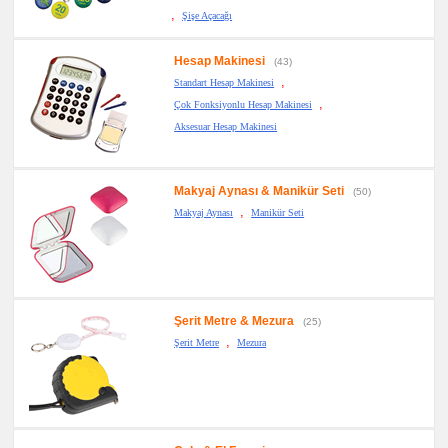
,
Şişe Açacağı
Hesap Makinesi
(43)
,
Standart Hesap Makinesi
,
Çok Fonksiyonlu Hesap Makinesi
Aksesuar Hesap Makinesi
Makyaj Aynası & Manikür Seti
(50)
,
Makyaj Aynası
Manikür Seti
Şerit Metre & Mezura
(25)
,
Şerit Metre
Mezura