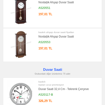
Nostaljik Ahşap Duvar Saati
Aynası
&
AS20551
Manikür
Seti
197,01 TL
promosyon
Şerit
Metre
&
Mezura
baskılı ahşap duvar saati fiyatları
promosyon
Nostaljik Ahşap Duvar Saati
Çakı
&
AS20553
El
Feneri
197,01 TL
promosyon
Çakmak
&
Küllük
promosyon
Duvar Saati
Masa
Çanta
Grubundaki diğer ürünlerimiz 70 adet
Askısı
baskılı
promosyon
toptan ucuz promosyon
PowerBank
&
Duvar Saati 32,4 Cm - Tekrenk Çerçeve
Şarj
AS20117-B
Kablosu
326,29 TL
promosyon
Flash