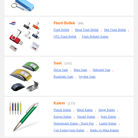
Flash Bellek
(99)
,
,
,
Flash Bellek
Metal Flash Bellek
Deri Flash Bellek
,
OTG Flash Bellek
Flash Bellekli Kalem
Saat
(142)
,
,
,
Duvar Saati
Masa Saati
Dekoratif Saat
,
Buzdolabı Saati
Seyahat Saati
Kalem
(173)
,
,
,
Plastik Kalem
Metal Kalem
Ahşap Kalem
,
,
,
Kurşun Kalem
Versatil Kalem
Işıklı Kalem
,
,
Dokunmatik Kalem - Touch Pen
Lazerli Kalem
,
Çok Fonksiyonlu Kalem
Banko ve Masa Kalemi