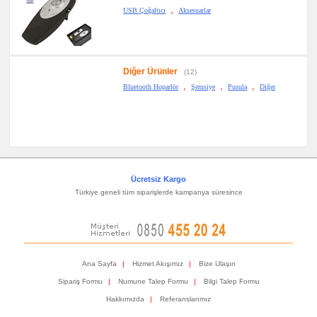
,
USB Çoğaltıcı
Aksesuarlar
Diğer Ürünler
(12)
,
,
,
Bluetooth Hoparlör
Şemsiye
Pusula
Diğer
Ücretsiz Kargo
Türkiye geneli tüm siparişlerde kampanya süresince
Ana Sayfa
|
Hizmet Akışımız
|
Bize Ulaşın
Sipariş Formu
|
Numune Talep Formu
|
Bilgi Talep Formu
Hakkımızda
|
Referanslarımız