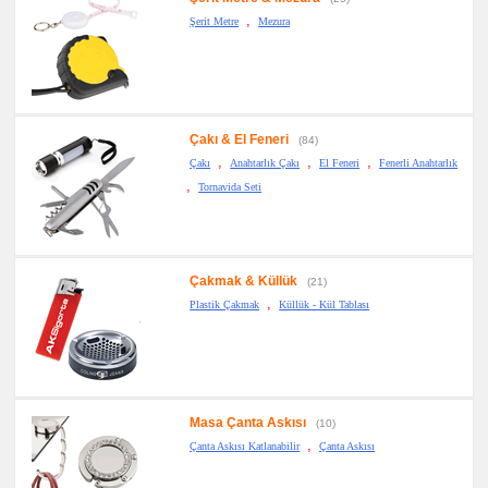
Notluk
Seti
,
Şerit Metre
Mezura
&
Not
Tutucu
promosyon
Bilgisayar
Aksesuarları
Çakı & El Feneri
(84)
promosyon
Diğer
,
,
,
Çakı
Anahtarlık Çakı
El Feneri
Fenerli Anahtarlık
Ürünler
,
Tornavida Seti
Çakmak & Küllük
(21)
,
Plastik Çakmak
Küllük - Kül Tablası
Masa Çanta Askısı
(10)
,
Çanta Askısı Katlanabilir
Çanta Askısı