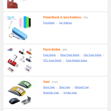
PowerBank & Şarj Kablosu
(56)
,
PowerBank
Şarj Kablosu
Flash Bellek
(99)
,
,
,
Flash Bellek
Metal Flash Bellek
Deri Flash Bellek
,
OTG Flash Bellek
Flash Bellekli Kalem
Saat
(142)
,
,
,
Duvar Saati
Masa Saati
Dekoratif Saat
,
Buzdolabı Saati
Seyahat Saati