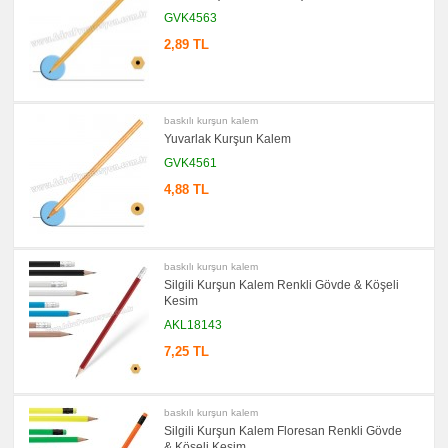
promosyon
GVK4563
Versatil
Kalem
2,89 TL
promosyon
Işıklı
Kalem
promosyon
Dokunmatik
baskılı kurşun kalem
Kalem
Yuvarlak Kurşun Kalem
-
Touch
GVK4561
Pen
4,88 TL
promosyon
Lazerli
Kalem
promosyon
Çok
Fonksiyonlu
baskılı kurşun kalem
Kalem
Silgili Kurşun Kalem Renkli Gövde & Köşeli
promosyon
Kesim
Banko
ve
AKL18143
Masa
Kalemi
7,25 TL
promosyon
Tüm
Ürünleri
Gör
baskılı kurşun kalem
→
Silgili Kurşun Kalem Floresan Renkli Gövde
promosyon
& Köşeli Kesim