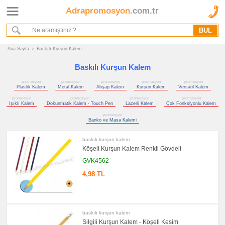
Adrapromosyon
.com.tr
Ana Sayfa
Hakkımızda
Referanslarımız
Ana Sayfa
›
Baskılı Kurşun Kalem
Kurumsal Hizmet Akışımız
Baskılı Kurşun Kalem
promosyon
promosyon
promosyon
promosyon
promosyon
Promosyon
Plastik Kalem
Metal Kalem
Ahşap Kalem
Kurşun Kalem
Versatil Kalem
Ürünleri
promosyon
promosyon
promosyon
promosyon
Işıklı Kalem
Dokunmatik Kalem - Touch Pen
Lazerli Kalem
Çok Fonksiyonlu Kalem
promosyon
promosyon
Kalem
Banko ve Masa Kalemi
promosyon
Plastik
baskılı kurşun kalem
Kalem
Köşeli Kurşun Kalem Renkli Gövdeli
promosyon
GVK4562
Metal
Kalem
4,98 TL
promosyon
Ahşap
Kalem
promosyon
Kurşun
baskılı kurşun kalem
Kalem
Silgili Kurşun Kalem - Köşeli Kesim