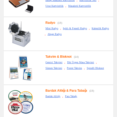
Hesap Makineli Kartvizitlik
Kartvizitlik Seti
,
Ucuz Kartvizitlik
Masaüstü Kartvizitlik
Radyo
(15)
,
,
Mini Radyo
Işıklı & Fenerli Radyo
Kalemlik Radyo
,
Ahşap Radyo
Takvim & Bloknot
(14)
,
,
Gemici Takvimi
Dik Üçgen Masa Takvimi
,
,
Sümen Takvimi
Poster Takvim
Spiralli Bloknot
Bardak Altlığı & Para Tabağı
(15)
,
Bardak Altlığı
Para Tabağı