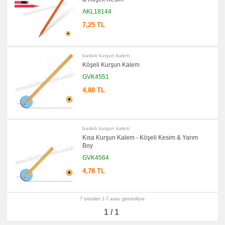
Ajanda
&
AKL18144
Organizer
7,25 TL
promosyon
Matara
&
Termos
&
baskılı kurşun kalem
Bardak
Köşeli Kurşun Kalem
promosyon
GVK4551
Geri
Dönüşümlü
4,88 TL
Ürünler
promosyon
Anahtarlık
promosyon
baskılı kurşun kalem
Hesap
Makinesi
Kısa Kurşun Kalem - Köşeli Kesim & Yarım
Boy
promosyon
Makyaj
GVK4564
Aynası
&
4,78 TL
Manikür
Seti
promosyon
7 üründen 1-7 arası gösteriliyor
Şerit
Metre
1 / 1
&
Mezura