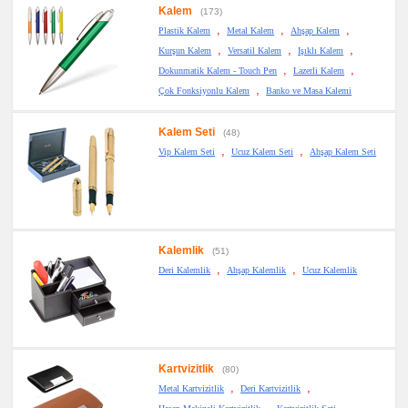
Kalem
(173)
,
,
,
Plastik Kalem
Metal Kalem
Ahşap Kalem
,
,
,
Kurşun Kalem
Versatil Kalem
Işıklı Kalem
,
,
Dokunmatik Kalem - Touch Pen
Lazerli Kalem
,
Çok Fonksiyonlu Kalem
Banko ve Masa Kalemi
Kalem Seti
(48)
,
,
Vip Kalem Seti
Ucuz Kalem Seti
Ahşap Kalem Seti
Kalemlik
(51)
,
,
Deri Kalemlik
Ahşap Kalemlik
Ucuz Kalemlik
Kartvizitlik
(80)
,
,
Metal Kartvizitlik
Deri Kartvizitlik
,
,