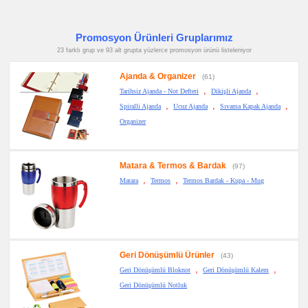
promosyon
Çakı
&
Promosyon Ürünleri Gruplarımız
El
Feneri
23 farklı grup ve 93 alt grupta yüzlerce promosyon ürünü listeleniyor
promosyon
Çakmak
Ajanda & Organizer
(61)
&
Küllük
,
,
Tarihsiz Ajanda - Not Defteri
Dikişli Ajanda
,
,
,
Spiralli Ajanda
Ucuz Ajanda
Sıvama Kapak Ajanda
promosyon
Masa
Organizer
Çanta
Askısı
promosyon
PowerBank
Matara & Termos & Bardak
&
(97)
Şarj
,
,
Matara
Termos
Termos Bardak - Kupa - Mug
Kablosu
promosyon
Flash
Bellek
promosyon
Saat
Geri Dönüşümlü Ürünler
(43)
promosyon
,
,
Kalem
Geri Dönüşümlü Bloknot
Geri Dönüşümlü Kalem
Seti
Geri Dönüşümlü Notluk
promosyon
Kalemlik