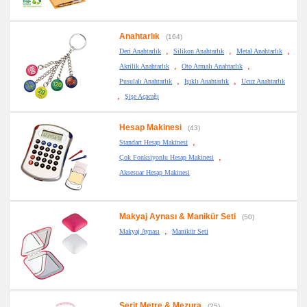
promosyon
Kartvizitlik
Anahtarlık
(164)
promosyon
Radyo
,
,
,
Deri Anahtarlık
Silikon Anahtarlık
Metal Anahtarlık
,
,
Akrilik Anahtarlık
Oto Armalı Anahtarlık
promosyon
Takvim
,
,
Pusulalı Anahtarlık
Işıklı Anahtarlık
Ucuz Anahtarlık
&
Bloknot
,
Şişe Açacağı
promosyon
Bardak
Altlığı
Hesap Makinesi
(43)
&
,
Standart Hesap Makinesi
Para
Tabağı
,
Çok Fonksiyonlu Hesap Makinesi
promosyon
Aksesuar Hesap Makinesi
Evrak
Çantası
&
Sekreter
Bloknot
Makyaj Aynası & Manikür Seti
(50)
,
Makyaj Aynası
Manikür Seti
promosyon
Masa
Seti
&
Sümen
Takımı
promosyon
Yapışkan
Şerit Metre & Mezura
(25)