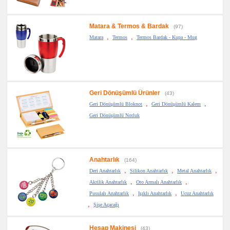
Seti
promosyon
Tüm
Matara & Termos & Bardak
(97)
Ürünleri
,
,
Gör
Matara
Termos
Termos Bardak - Kupa - Mug
→
promosyon
Ajanda
&
Organizer
promosyon
Geri Dönüşümlü Ürünler
(43)
Matara
&
,
,
Geri Dönüşümlü Bloknot
Geri Dönüşümlü Kalem
Termos
&
Geri Dönüşümlü Notluk
Bardak
promosyon
Geri
Dönüşümlü
Ürünler
Anahtarlık
(164)
promosyon
,
,
,
Deri Anahtarlık
Silikon Anahtarlık
Metal Anahtarlık
Anahtarlık
,
,
Akrilik Anahtarlık
Oto Armalı Anahtarlık
promosyon
Hesap
,
,
Pusulalı Anahtarlık
Işıklı Anahtarlık
Ucuz Anahtarlık
Makinesi
,
Şişe Açacağı
promosyon
Makyaj
Aynası
Hesap Makinesi
(43)