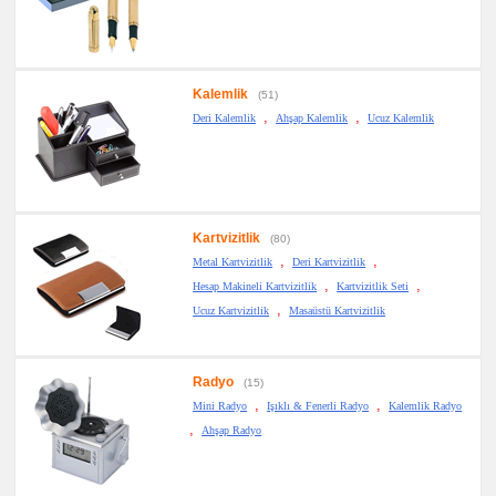
Kalemlik
(51)
,
,
Deri Kalemlik
Ahşap Kalemlik
Ucuz Kalemlik
Kartvizitlik
(80)
,
,
Metal Kartvizitlik
Deri Kartvizitlik
,
,
Hesap Makineli Kartvizitlik
Kartvizitlik Seti
,
Ucuz Kartvizitlik
Masaüstü Kartvizitlik
Radyo
(15)
,
,
Mini Radyo
Işıklı & Fenerli Radyo
Kalemlik Radyo
,
Ahşap Radyo