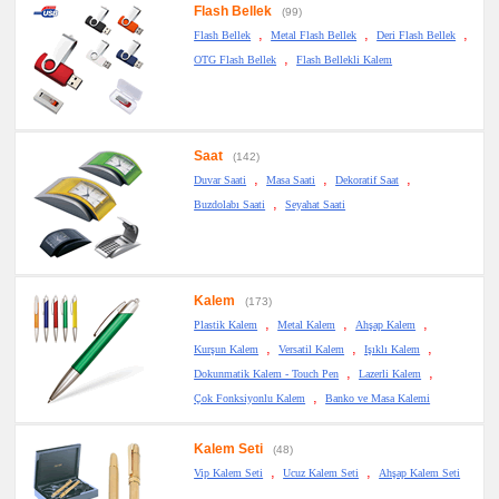
&
Flash Bellek
(99)
Sümen
,
,
,
Takımı
Flash Bellek
Metal Flash Bellek
Deri Flash Bellek
,
OTG Flash Bellek
Flash Bellekli Kalem
promosyon
Yapışkan
Notluk
Seti
&
Not
Tutucu
Saat
(142)
promosyon
,
,
,
Duvar Saati
Masa Saati
Dekoratif Saat
Bilgisayar
,
Aksesuarları
Buzdolabı Saati
Seyahat Saati
promosyon
Diğer
Ürünler
Kalem
(173)
,
,
,
Plastik Kalem
Metal Kalem
Ahşap Kalem
,
,
,
Kurşun Kalem
Versatil Kalem
Işıklı Kalem
,
,
Dokunmatik Kalem - Touch Pen
Lazerli Kalem
,
Çok Fonksiyonlu Kalem
Banko ve Masa Kalemi
Kalem Seti
(48)
,
,
Vip Kalem Seti
Ucuz Kalem Seti
Ahşap Kalem Seti