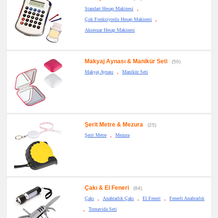
&
Manikür
,
Standart Hesap Makinesi
Seti
,
Çok Fonksiyonlu Hesap Makinesi
promosyon
Aksesuar Hesap Makinesi
Şerit
Metre
&
Mezura
Makyaj Aynası & Manikür Seti
(50)
promosyon
Çakmak
,
Makyaj Aynası
Manikür Seti
&
Küllük
promosyon
Masa
Çanta
Askısı
Şerit Metre & Mezura
promosyon
(25)
PowerBank
,
Şerit Metre
Mezura
&
Şarj
Kablosu
promosyon
Flash
Bellek
promosyon
Çakı & El Feneri
(84)
Saat
,
,
,
Çakı
Anahtarlık Çakı
El Feneri
Fenerli Anahtarlık
promosyon
,
Tornavida Seti
Kalem