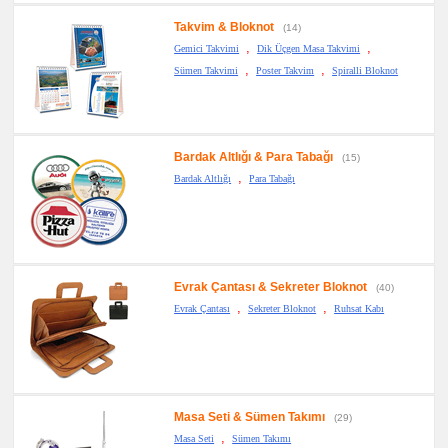
Takvim & Bloknot
(14)
,
,
Gemici Takvimi
Dik Üçgen Masa Takvimi
,
,
Sümen Takvimi
Poster Takvim
Spiralli Bloknot
Bardak Altlığı & Para Tabağı
(15)
,
Bardak Altlığı
Para Tabağı
Evrak Çantası & Sekreter Bloknot
(40)
,
,
Evrak Çantası
Sekreter Bloknot
Ruhsat Kabı
Masa Seti & Sümen Takımı
(29)
,
Masa Seti
Sümen Takımı