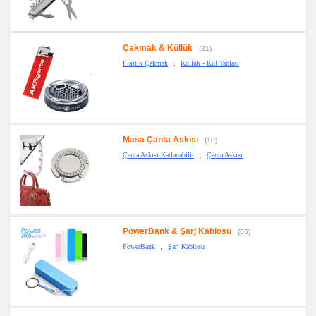
promosyon
Kalem
Seti
promosyon
Çakmak & Küllük
(21)
Kalemlik
,
Plastik Çakmak
Küllük - Kül Tablası
promosyon
Kartvizitlik
promosyon
Radyo
promosyon
Takvim
Masa Çanta Askısı
&
(10)
Bloknot
,
Çanta Askısı Katlanabilir
Çanta Askısı
promosyon
Bardak
Altlığı
&
Para
Tabağı
promosyon
PowerBank & Şarj Kablosu
(56)
Evrak
,
Çantası
PowerBank
Şarj Kablosu
&
Sekreter
Bloknot
promosyon
Masa
Seti