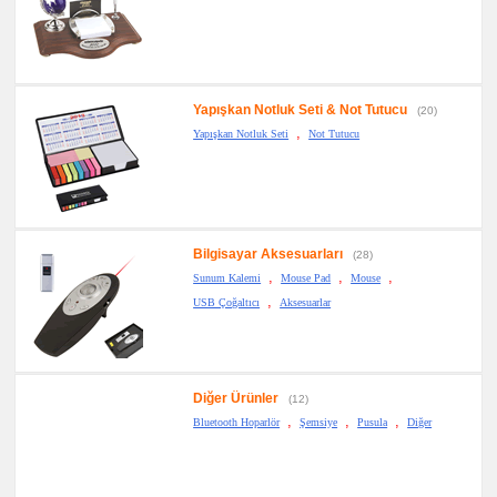
Yapışkan Notluk Seti & Not Tutucu
(20)
,
Yapışkan Notluk Seti
Not Tutucu
Bilgisayar Aksesuarları
(28)
,
,
,
Sunum Kalemi
Mouse Pad
Mouse
,
USB Çoğaltıcı
Aksesuarlar
Diğer Ürünler
(12)
,
,
,
Bluetooth Hoparlör
Şemsiye
Pusula
Diğer