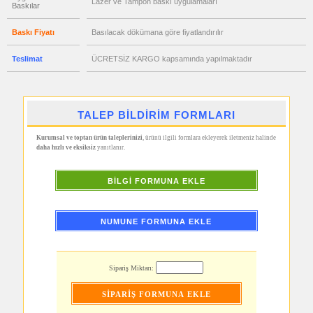
Lazer ve Tampon baskı uygulamaları
Baskılar
Aynası
&
Manikür
Baskı Fiyatı
Basılacak dökümana göre fiyatlandırılır
Seti
promosyon
Teslimat
ÜCRETSİZ KARGO kapsamında yapılmaktadır
Şerit
Metre
&
Mezura
promosyon
TALEP BİLDİRİM FORMLARI
Çakı
&
El
Kurumsal ve toptan ürün taleplerinizi
, ürünü ilgili formlara ekleyerek iletmeniz halinde
Feneri
daha hızlı ve eksiksiz
yanıtlanır.
promosyon
Çakmak
&
BİLGİ FORMUNA EKLE
Küllük
promosyon
Masa
Çanta
NUMUNE FORMUNA EKLE
Askısı
promosyon
PowerBank
&
Sipariş Miktarı:
Şarj
Kablosu
promosyon
Flash