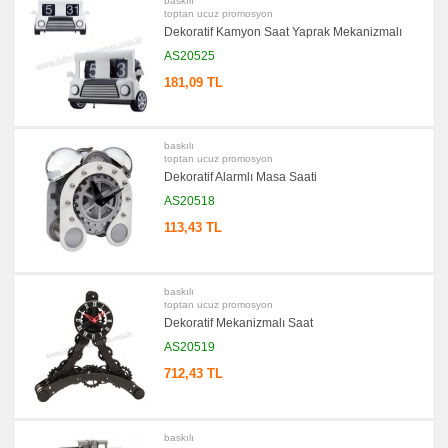
baskılı
Bloknot
toptan ucuz promosyon
promosyon
Dekoratif Kamyon Saat Yaprak Mekanizmalı
Masa
Seti
AS20525
&
Sümen
181,09 TL
Takımı
promosyon
Yapışkan
Notluk
baskılı
Seti
toptan ucuz promosyon
&
Dekoratif Alarmlı Masa Saati
Not
Tutucu
AS20518
promosyon
113,43 TL
Bilgisayar
Aksesuarları
promosyon
Diğer
baskılı
Ürünler
toptan ucuz promosyon
Dekoratif Mekanizmalı Saat
AS20519
712,43 TL
baskılı