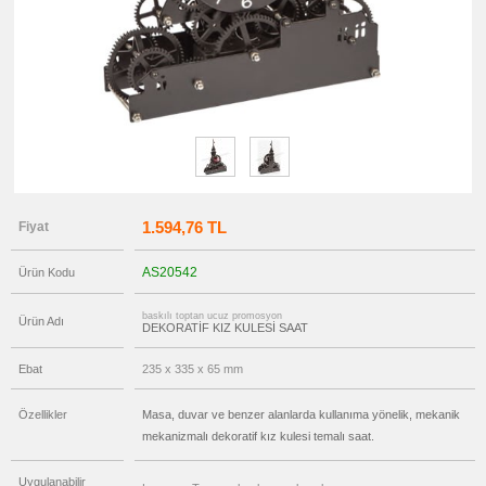
promosyon
Seyahat
Saati
promosyon
Tüm
Ürünleri
Gör
→
promosyon
Ajanda
&
Organizer
promosyon
Matara
1.594,76 TL
Fiyat
&
Termos
&
AS20542
Ürün Kodu
Bardak
promosyon
baskılı toptan ucuz promosyon
Geri
Ürün Adı
DEKORATİF KIZ KULESİ SAAT
Dönüşümlü
Ürünler
Ebat
235 x 335 x 65 mm
promosyon
Anahtarlık
Özellikler
Masa, duvar ve benzer alanlarda kullanıma yönelik, mekanik
promosyon
Hesap
mekanizmalı dekoratif kız kulesi temalı saat.
Makinesi
promosyon
Uygulanabilir
Makyaj