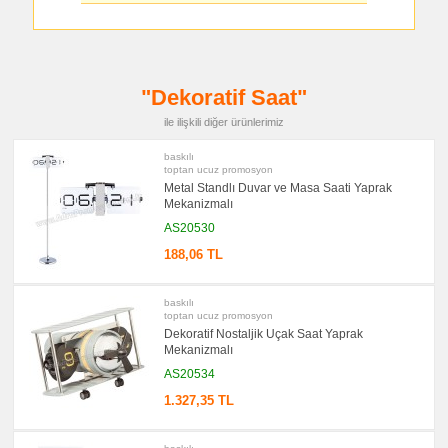
Bellek
promosyon
Kalem
promosyon
Kalem
"Dekoratif Saat"
Seti
promosyon
ile ilişkili diğer ürünlerimiz
Kalemlik
baskılı
promosyon
Kartvizitlik
toptan ucuz promosyon
Metal Standlı Duvar ve Masa Saati Yaprak
promosyon
Mekanizmalı
Radyo
AS20530
promosyon
Takvim
188,06 TL
&
Bloknot
promosyon
baskılı
Bardak
toptan ucuz promosyon
Altlığı
Dekoratif Nostaljik Uçak Saat Yaprak
&
Para
Mekanizmalı
Tabağı
AS20534
promosyon
Evrak
1.327,35 TL
Çantası
&
Sekreter