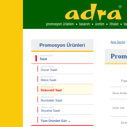
Ana Sayfa
›
Promosyon Ürünleri
Prom
promosyon
Saat
promosyon
Duvar Saati
promosyon
Masa Saati
Fiy
promosyon
Dekoratif Saat
Ürün Kod
promosyon
Buzdolabı Saati
promosyon
Ürün Adı
Seyahat Saati
promosyon
Tüm Ürünleri Gör →
Eba