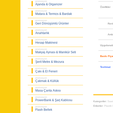
promosyon
Ajanda & Organizer
Özellikler
promosyon
Matara & Termos & Bardak
promosyon
Geri Dönüşümlü Ürünler
Ren
promosyon
Anahtarlık
Amb
promosyon
Hesap Makinesi
Uygulanabi
promosyon
Makyaj Aynası & Manikür Seti
Baskı Fiya
promosyon
Şerit Metre & Mezura
Teslimat
promosyon
Çakı & El Feneri
promosyon
Çakmak & Küllük
promosyon
Masa Çanta Askısı
promosyon
PowerBank & Şarj Kablosu
Kategoriler:
Saa
Etiketler:
Plastik
promosyon
Flash Bellek