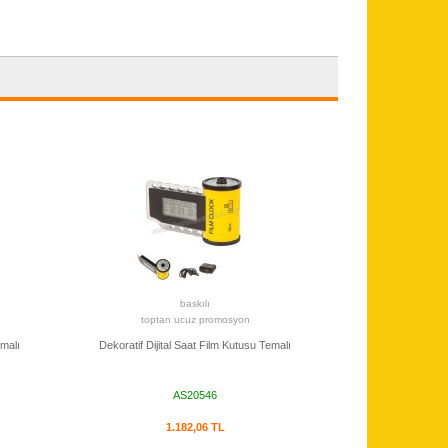
baskılı
toptan ucuz promosyon
malı
Dekoratif Dijital Saat Film Kutusu Temalı
AS20546
1.182,06 TL