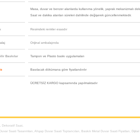
Masa, duvar ve benzer alanlarda kullanıma yönelik, yaprak mekanizmalı deko
Saat ve dakika alanları süreleri dahilinde değişerek güncellenmektedir.
k
Resimdeki renkler esasdır
alaj
Orijinal ambalajında
lir Baskılar
Tampon ve Plasto baskı uygulamaları
tı
Basılacak dökümana göre fiyatlandırılır
ÜCRETSİZ KARGO kapsamında yapılmaktadır
t
,
Dekoratif Saat
,
 Duvar Saati Tasarımları
,
Ahşap Duvar Saati Toptancıları
,
Baskılı Metal Duvar Saati Fiyatları
,
Dijita