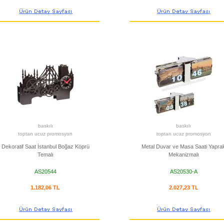
baskılı
baskılı
toptan ucuz promosyon
toptan ucuz promosyon
Dekoratif Saat İstanbul Boğaz Köprü
Metal Duvar ve Masa Saati Yapra
Temalı
Mekanizmalı
AS20544
AS20530-A
1.182,06 TL
2.027,23 TL