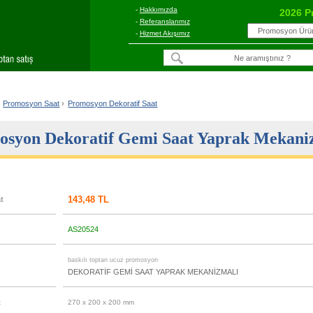
-
Hakkımızda
2026 P
-
Referanslarımız
-
Hizmet Akışımız
Promosyon Saat
›
Promosyon Dekoratif Saat
osyon Dekoratif Gemi Saat Yaprak Mekani
143,48 TL
at
AS20524
u
baskılı toptan ucuz promosyon
DEKORATİF GEMİ SAAT YAPRAK MEKANİZMALI
t
270 x 200 x 200 mm