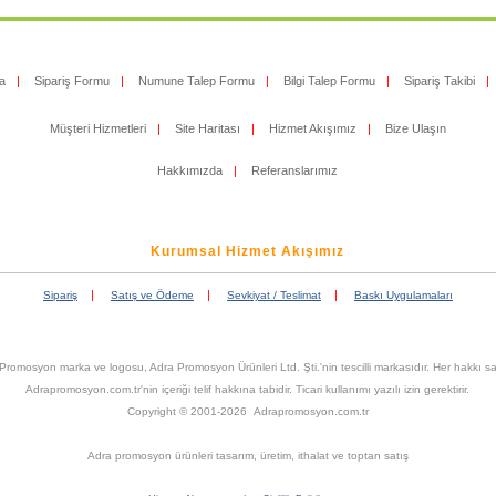
a
|
Sipariş Formu
|
Numune Talep Formu
|
Bilgi Talep Formu
|
Sipariş Takibi
|
Müşteri Hizmetleri
|
Site Haritası
|
Hizmet Akışımız
|
Bize Ulaşın
Hakkımızda
|
Referanslarımız
Kurumsal Hizmet Akışımız
|
|
|
Sipariş
Satış ve Ödeme
Sevkiyat / Teslimat
Baskı Uygulamaları
Promosyon marka ve logosu, Adra Promosyon Ürünleri Ltd. Şti.'nin tescilli markasıdır. Her hakkı sak
Adrapromosyon.com.tr'nin içeriği telif hakkına tabidir. Ticari kullanımı yazılı izin gerektirir.
Copyright © 2001-2026 Adrapromosyon.com.tr
Adra promosyon ürünleri tasarım, üretim, ithalat ve toptan satış