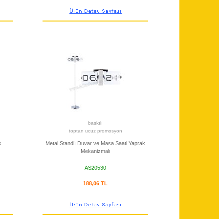
baskılı
toptan ucuz promosyon
k
Metal Standlı Duvar ve Masa Saati Yaprak
Mekanizmalı
AS20530
188,06 TL