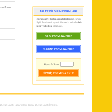
ratif saat.
TALEP BİLDİRİM FORMLARI
Kurumsal ve toptan ürün taleplerinizi
, ürünü
ilgili formlara ekleyerek iletmeniz halinde
daha
hızlı ve eksiksiz
yanıtlanır.
BİLGİ FORMUNA EKLE
NUMUNE FORMUNA EKLE
Sipariş Miktarı:
l Duvar Saati Tasarımları
,
Dijital Duvar Saati İmalatı
,