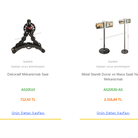
baskılı
baskılı
toptan ucuz promosyon
toptan ucuz promosyon
Dekoratif Mekanizmalı Saat
Metal Standlı Duvar ve Masa Saati Y
Mekanizmalı
AS20519
AS20530-AS
712,43 TL
2.316,84 TL