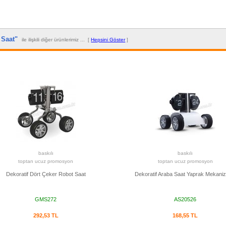
f Saat"
ile ilişkili diğer ürünlerimiz ... [
Hepsini Göster
]
baskılı
baskılı
toptan ucuz promosyon
toptan ucuz promosyon
Dekoratif Dört Çeker Robot Saat
Dekoratif Araba Saat Yaprak Mekaniz
GMS272
AS20526
292,53 TL
168,55 TL