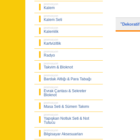
promosyon
Kalem
promosyon
Kalem Seti
"Dekorati
promosyon
Kalemlik
promosyon
Kartvizitlik
promosyon
Radyo
promosyon
Takvim & Bloknot
promosyon
Bardak Altlığı & Para Tabağı
promosyon
Evrak Çantası & Sekreter
Bloknot
promosyon
Masa Seti & Sümen Takımı
promosyon
Yapışkan Notluk Seti & Not
Tutucu
promosyon
Bilgisayar Aksesuarları