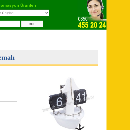
romosyon Ürünleri
zmalı