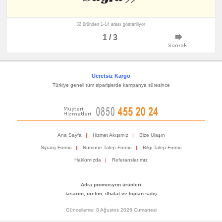
32 üründen 1-14 arası gösteriliyor
1 / 3
Ücretsiz Kargo
Türkiye geneli tüm siparişlerde kampanya süresince
Ana Sayfa
|
Hizmet Akışımız
|
Bize Ulaşın
Sipariş Formu
|
Numune Talep Formu
|
Bilgi Talep Formu
Hakkımızda
|
Referanslarımız
Adra promosyon ürünleri
tasarım, üretim, ithalat ve toptan satış
Güncelleme: 8 Ağustos 2026 Cumartesi