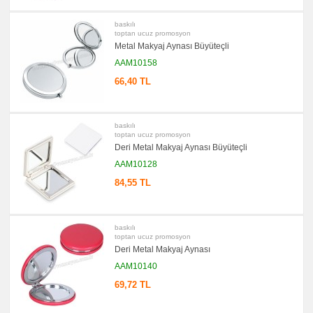
Gör
→
baskılı
promosyon
toptan ucuz promosyon
Ajanda
&
Metal Makyaj Aynası Büyüteçli
Organizer
AAM10158
promosyon
Matara
66,40 TL
&
Termos
&
Bardak
baskılı
promosyon
toptan ucuz promosyon
Geri
Deri Metal Makyaj Aynası Büyüteçli
Dönüşümlü
Ürünler
AAM10128
promosyon
84,55 TL
Anahtarlık
promosyon
Hesap
Makinesi
baskılı
toptan ucuz promosyon
promosyon
Şerit
Deri Metal Makyaj Aynası
Metre
&
AAM10140
Mezura
69,72 TL
promosyon
Çakı
&