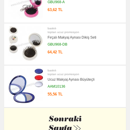
GBU968-A
63,62 TL
baskılı
toptan ucuz promosyon
Fırçalı Makyaj Aynası Dikiş Seti
GBU968-DB
64,42 TL
baskılı
toptan ucuz promosyon
Ucuz Makyaj Aynası Büyüteçli
AAM10136
55,56 TL