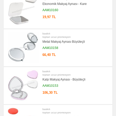
Seti
Ekonomik Makyaj Aynası - Kare
&
Not
AAM10160
Tutucu
19,97 TL
promosyon
Bilgisayar
Aksesuarları
promosyon
baskılı
Diğer
toptan ucuz promosyon
Ürünler
Metal Makyaj Aynası Büyüteçli
AAM10158
66,40 TL
baskılı
toptan ucuz promosyon
Kalp Makyaj Aynası - Büyüteçli
AAM10153
106,30 TL
baskılı
toptan ucuz promosyon