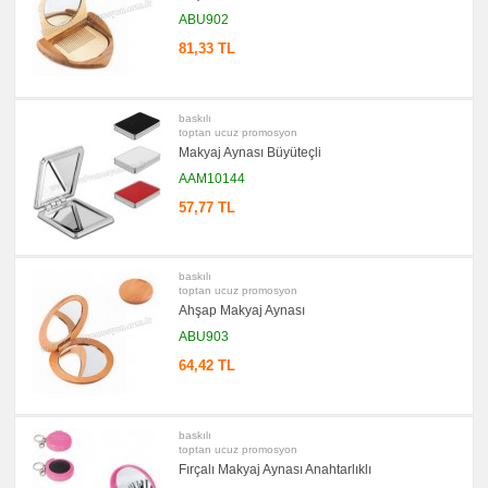
ABU902
81,33 TL
baskılı
toptan ucuz promosyon
Makyaj Aynası Büyüteçli
AAM10144
57,77 TL
baskılı
toptan ucuz promosyon
Ahşap Makyaj Aynası
ABU903
64,42 TL
baskılı
toptan ucuz promosyon
Fırçalı Makyaj Aynası Anahtarlıklı