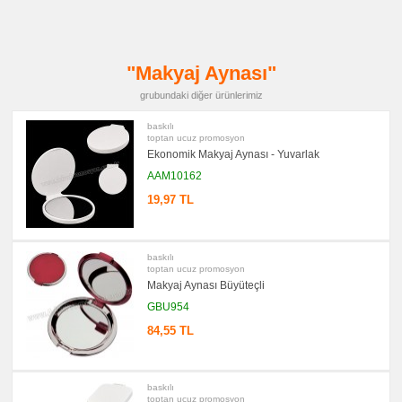
promosyon
Kartvizitlik
promosyon
Radyo
"Makyaj Aynası"
promosyon
Takvim
grubundaki diğer ürünlerimiz
&
Bloknot
baskılı
promosyon
toptan ucuz promosyon
Bardak
Ekonomik Makyaj Aynası - Yuvarlak
Altlığı
&
AAM10162
Para
Tabağı
19,97 TL
promosyon
Evrak
Çantası
&
baskılı
Sekreter
toptan ucuz promosyon
Bloknot
Makyaj Aynası Büyüteçli
promosyon
GBU954
Masa
Seti
84,55 TL
&
Sümen
Takımı
promosyon
Yapışkan
baskılı
Notluk
toptan ucuz promosyon