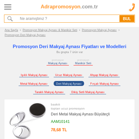
Adrapromosyon
.com.tr
Ana Sayfa
Hakkımızda
Referanslarımız
Ana Sayfa
›
Promosyon Makyaj Aynası & Manikür Seti
›
Promosyon Makyaj Aynası
›
Kurumsal Hizmet Akışımız
Promosyon Deri Makyaj Aynası
Promosyon Deri Makyaj Aynası Fiyatları ve Modelleri
Bu grupta 7 ürün var
Promosyon
Ürünleri
promosyon
promosyon
Makyaj Aynası
Manikür Seti
promosyon
Makyaj
Işıklı Makyaj Aynası
Ucuz Makyaj Aynası
Ahşap Makyaj Aynası
Aynası
&
Metal Makyaj Aynası
Deri Makyaj Aynası
Fırçalı Makyaj Aynası
Manikür
Seti
Taraklı Makyaj Aynası
Dikiş Setli Makyaj Aynası
promosyon
Makyaj
baskılı
Aynası
toptan ucuz promosyon
promosyon
Deri Metal Makyaj Aynası Büyüteçli
Manikür
Seti
AAM10141
promosyon
78,68 TL
Tüm
Ürünleri