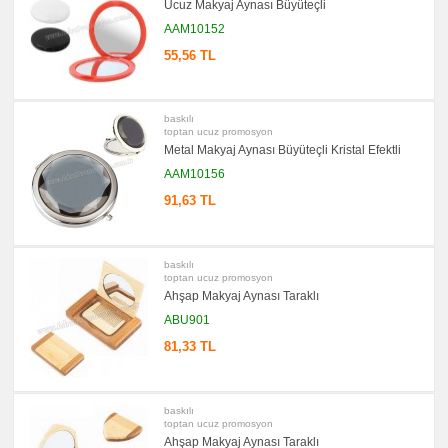
Ucuz Makyaj Aynası Büyüteçli
AAM10152
55,56 TL
baskılı
toptan ucuz promosyon
Metal Makyaj Aynası Büyüteçli Kristal Efektli
AAM10156
91,63 TL
baskılı
toptan ucuz promosyon
Ahşap Makyaj Aynası Taraklı
ABU901
81,33 TL
baskılı
toptan ucuz promosyon
Ahşap Makyaj Aynası Taraklı