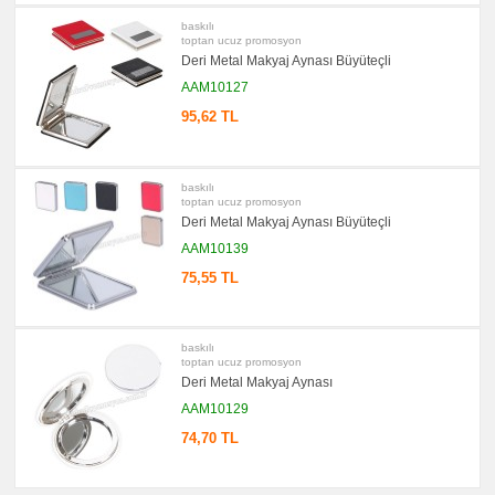
El
Feneri
baskılı
toptan ucuz promosyon
promosyon
Deri Metal Makyaj Aynası Büyüteçli
Çakmak
&
AAM10127
Küllük
95,62 TL
promosyon
Masa
Çanta
Askısı
baskılı
promosyon
toptan ucuz promosyon
PowerBank
&
Deri Metal Makyaj Aynası Büyüteçli
Şarj
Kablosu
AAM10139
promosyon
75,55 TL
Flash
Bellek
promosyon
Saat
baskılı
toptan ucuz promosyon
promosyon
Deri Metal Makyaj Aynası
Kalem
AAM10129
promosyon
Kalem
74,70 TL
Seti
promosyon
Kalemlik