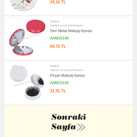
24,16 TL
baskılı
toptan ucuz promosyon
Deri Metal Makyaj Aynası
AAM10140
69,72 TL
baskılı
toptan ucuz promosyon
Fırçalı Makyaj Aynası
AAM10145
21,91 TL