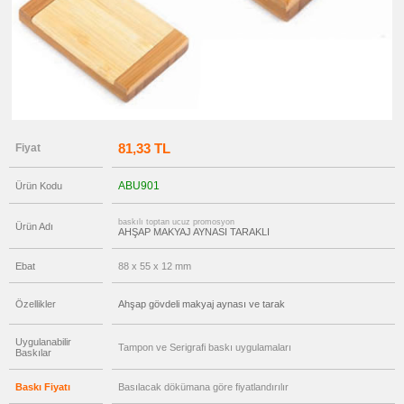
Gör
→
promosyon
Ajanda
&
Organizer
promosyon
Matara
&
Termos
&
81,33 TL
Fiyat
Bardak
promosyon
Geri
ABU901
Ürün Kodu
Dönüşümlü
Ürünler
baskılı toptan ucuz promosyon
Ürün Adı
promosyon
AHŞAP MAKYAJ AYNASI TARAKLI
Anahtarlık
promosyon
Ebat
88 x 55 x 12 mm
Hesap
Makinesi
Özellikler
Ahşap gövdeli makyaj aynası ve tarak
promosyon
Şerit
Metre
&
Uygulanabilir
Tampon ve Serigrafi baskı uygulamaları
Baskılar
Mezura
promosyon
Çakı
Baskı Fiyatı
Basılacak dökümana göre fiyatlandırılır
&