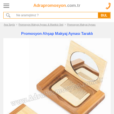
Adrapromosyon
.com.tr
Ana Sayfa
Hakkımızda
Referanslarımız
Ana Sayfa
›
Promosyon Makyaj Aynası & Manikür Seti
›
Promosyon Makyaj Aynası
Kurumsal Hizmet Akışımız
Promosyon Ahşap Makyaj Aynası Taraklı
Promosyon
Ürünleri
promosyon
Makyaj
Aynası
&
Manikür
Seti
promosyon
Makyaj
Aynası
promosyon
Manikür
Seti
promosyon
Tüm
Ürünleri