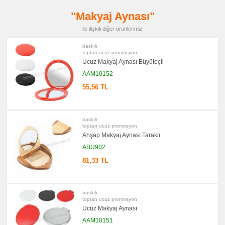
promosyon
Kartvizitlik
"Makyaj Aynası"
promosyon
ile ilişkili diğer ürünlerimiz
Radyo
promosyon
baskılı
Takvim
toptan ucuz promosyon
&
Ucuz Makyaj Aynası Büyüteçli
Bloknot
AAM10152
promosyon
Bardak
55,56 TL
Altlığı
&
Para
Tabağı
baskılı
promosyon
toptan ucuz promosyon
Evrak
Çantası
Ahşap Makyaj Aynası Taraklı
&
ABU902
Sekreter
Bloknot
81,33 TL
promosyon
Masa
Seti
&
Sümen
baskılı
Takımı
toptan ucuz promosyon
Ucuz Makyaj Aynası
promosyon
Yapışkan
AAM10151
Notluk