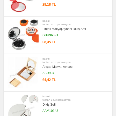
Seti
28,18 TL
&
Not
Tutucu
promosyon
baskılı
Bilgisayar
toptan ucuz promosyon
Aksesuarları
Fırçalı Makyaj Aynası Dikiş Seti
promosyon
Diğer
GBU968-D
Ürünler
68,45 TL
baskılı
toptan ucuz promosyon
Ahşap Makyaj Aynası
ABU904
64,42 TL
baskılı
toptan ucuz promosyon
Dikiş Seti
AAM10143