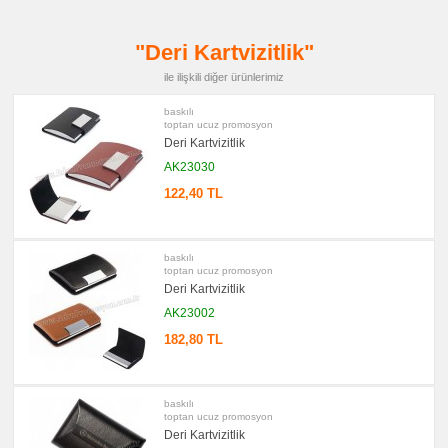
Şarj
Kablosu
promosyon
"Deri Kartvizitlik"
Flash
Bellek
ile ilişkili diğer ürünlerimiz
promosyon
Saat
baskılı
toptan ucuz promosyon
promosyon
Kalem
Deri Kartvizitlik
AK23030
promosyon
Kalem
Seti
122,40 TL
promosyon
Kalemlik
promosyon
baskılı
Radyo
toptan ucuz promosyon
Deri Kartvizitlik
promosyon
Takvim
AK23002
&
Bloknot
182,80 TL
promosyon
Bardak
Altlığı
&
baskılı
Para
toptan ucuz promosyon
Tabağı
Deri Kartvizitlik
promosyon