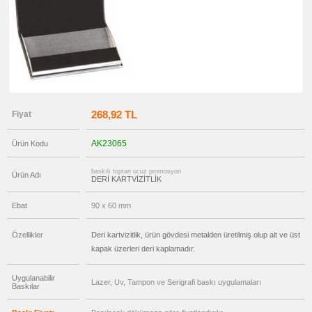
promosyon
Ucuz
Kartvizitlik
promosyon
Masaüstü
Kartvizitlik
promosyon
Tüm
Ürünleri
Gör
268,92 TL
Fiyat
→
promosyon
Ajanda
AK23065
Ürün Kodu
&
Organizer
baskılı toptan ucuz promosyon
Ürün Adı
promosyon
DERİ KARTVİZİTLİK
Matara
&
Termos
Ebat
90 x 60 mm
&
Bardak
Özellikler
Deri kartvizitlik, ürün gövdesi metalden üretilmiş olup alt ve üst
promosyon
Geri
kapak üzerleri deri kaplamadır.
Dönüşümlü
Ürünler
Uygulanabilir
Lazer, Uv, Tampon ve Serigrafi baskı uygulamaları
promosyon
Baskılar
Anahtarlık
promosyon