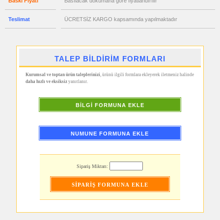
Baskı Fiyatı
Basılacak dökümana göre fiyatlandırılır
Hesap
Makinesi
Teslimat
ÜCRETSİZ KARGO kapsamında yapılmaktadır
promosyon
Makyaj
Aynası
&
Manikür
Seti
TALEP BİLDİRİM FORMLARI
promosyon
Şerit
Kurumsal ve toptan ürün taleplerinizi
, ürünü ilgili formlara ekleyerek iletmeniz halinde
Metre
daha hızlı ve eksiksiz
yanıtlanır.
&
Mezura
promosyon
BİLGİ FORMUNA EKLE
Çakı
&
El
Feneri
NUMUNE FORMUNA EKLE
promosyon
Çakmak
&
Küllük
Sipariş Miktarı:
promosyon
Masa
Çanta
Askısı
promosyon
PowerBank
&