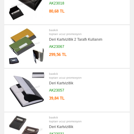
Evrak
AK23018
Çantası
&
80,68 TL
Sekreter
Bloknot
promosyon
Masa
baskılı
Seti
toptan ucuz promosyon
&
Deri Kartvizitlik 2 Taraflı Kullanım
Sümen
Takımı
AK23067
promosyon
299,56 TL
Yapışkan
Notluk
Seti
&
Not
baskılı
Tutucu
toptan ucuz promosyon
Deri Kartvizitlik
promosyon
Bilgisayar
AK23057
Aksesuarları
39,84 TL
promosyon
Diğer
Ürünler
baskılı
toptan ucuz promosyon
Deri Kartvizitlik
AK23031