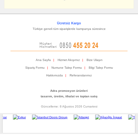
Ücretsiz Kargo
Türkiye geneli tüm siparişlerde kampanya süresince
Ana Sayfa
|
Hizmet Akışımız
|
Bize Ulaşın
Sipariş Formu
|
Numune Talep Formu
|
Bilgi Talep Formu
Hakkımızda
|
Referanslarımız
Adra promosyon ürünleri
tasarım, üretim, ithalat ve toptan satış
Güncelleme: 8 Ağustos 2026 Cumartesi