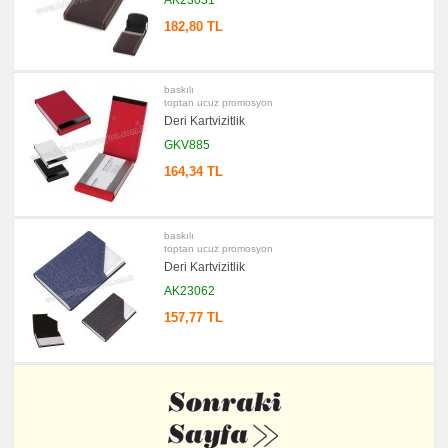
182,80 TL
baskılı
toptan ucuz promosyon
Deri Kartvizitlik
GKV885
164,34 TL
baskılı
toptan ucuz promosyon
Deri Kartvizitlik
AK23062
157,77 TL