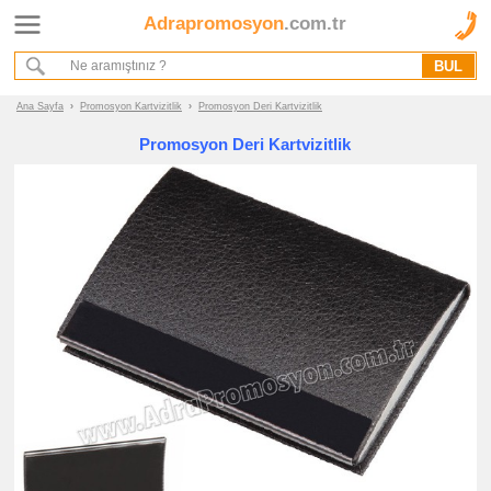
Adrapromosyon
.com.tr
Ana Sayfa
Hakkımızda
Referanslarımız
Ana Sayfa
›
Promosyon Kartvizitlik
›
Promosyon Deri Kartvizitlik
Kurumsal Hizmet Akışımız
Promosyon Deri Kartvizitlik
Promosyon
Ürünleri
promosyon
Kartvizitlik
promosyon
Metal
Kartvizitlik
promosyon
Deri
Kartvizitlik
promosyon
Hesap
Makineli
Kartvizitlik
promosyon
Kartvizitlik
Seti