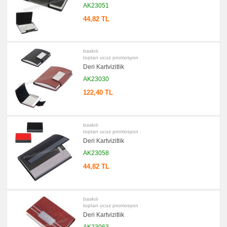
Evrak
AK23051
Çantası
&
44,82 TL
Sekreter
Bloknot
promosyon
Masa
baskılı
Seti
toptan ucuz promosyon
&
Deri Kartvizitlik
Sümen
Takımı
AK23030
promosyon
122,40 TL
Yapışkan
Notluk
Seti
&
Not
baskılı
Tutucu
toptan ucuz promosyon
Deri Kartvizitlik
promosyon
Bilgisayar
AK23058
Aksesuarları
44,82 TL
promosyon
Diğer
Ürünler
baskılı
toptan ucuz promosyon
Deri Kartvizitlik
AK23063