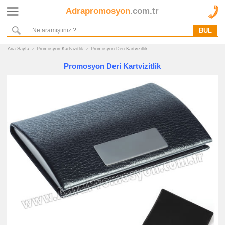
Adrapromosyon
.com.tr
Ana Sayfa
Hakkımızda
Referanslarımız
Ana Sayfa
›
Promosyon Kartvizitlik
›
Promosyon Deri Kartvizitlik
Kurumsal Hizmet Akışımız
Promosyon Deri Kartvizitlik
Promosyon
Ürünleri
promosyon
Kartvizitlik
promosyon
Metal
Kartvizitlik
promosyon
Deri
Kartvizitlik
promosyon
Hesap
Makineli
Kartvizitlik
promosyon
Kartvizitlik
Seti