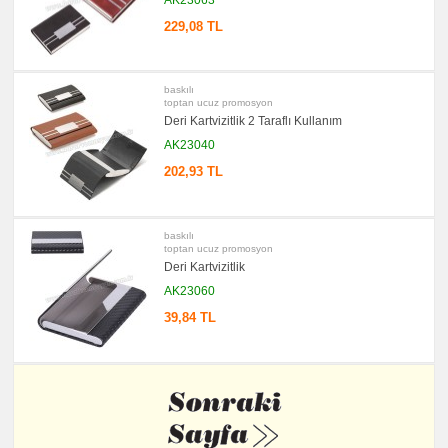
229,08 TL
baskılı
toptan ucuz promosyon
Deri Kartvizitlik 2 Taraflı Kullanım
AK23040
202,93 TL
baskılı
toptan ucuz promosyon
Deri Kartvizitlik
AK23060
39,84 TL