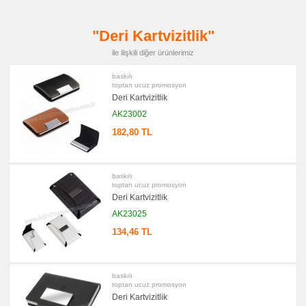
Şarj
Kablosu
promosyon
"Deri Kartvizitlik"
Flash
Bellek
ile ilişkili diğer ürünlerimiz
promosyon
Saat
baskılı
toptan ucuz promosyon
promosyon
Kalem
Deri Kartvizitlik
AK23002
promosyon
Kalem
Seti
182,80 TL
promosyon
Kalemlik
promosyon
baskılı
Radyo
toptan ucuz promosyon
Deri Kartvizitlik
promosyon
Takvim
AK23025
&
Bloknot
134,46 TL
promosyon
Bardak
Altlığı
&
baskılı
Para
toptan ucuz promosyon
Tabağı
Deri Kartvizitlik
promosyon