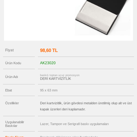
promosyon
Ucuz
Kartvizitlik
promosyon
Masaüstü
Kartvizitlik
promosyon
Tüm
Ürünleri
Gör
98,60 TL
Fiyat
→
promosyon
Ajanda
AK23020
Ürün Kodu
&
Organizer
baskılı toptan ucuz promosyon
Ürün Adı
promosyon
DERİ KARTVİZİTLİK
Matara
&
Termos
Ebat
95 x 63 mm
&
Bardak
Özellikler
Deri kartvizitlik, ürün gövdesi metalden üretilmiş olup alt ve üst
promosyon
Geri
kapak üzerleri deri kaplamadır.
Dönüşümlü
Ürünler
Uygulanabilir
Lazer, Tampon ve Serigrafi baskı uygulamaları
promosyon
Baskılar
Anahtarlık
promosyon