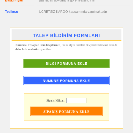
Baskı Fiyatı
Basılacak dökümana göre fiyatlandırılır
Hesap
Makinesi
Teslimat
ÜCRETSİZ KARGO kapsamında yapılmaktadır
promosyon
Makyaj
Aynası
&
Manikür
Seti
TALEP BİLDİRİM FORMLARI
promosyon
Şerit
Kurumsal ve toptan ürün taleplerinizi
, ürünü ilgili formlara ekleyerek iletmeniz halinde
Metre
daha hızlı ve eksiksiz
yanıtlanır.
&
Mezura
promosyon
BİLGİ FORMUNA EKLE
Çakı
&
El
Feneri
NUMUNE FORMUNA EKLE
promosyon
Çakmak
&
Küllük
Sipariş Miktarı:
promosyon
Masa
Çanta
Askısı
promosyon
PowerBank
&