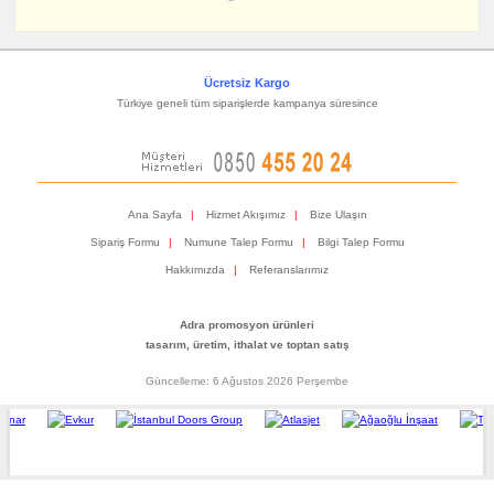
Ücretsiz Kargo
Türkiye geneli tüm siparişlerde kampanya süresince
Ana Sayfa
|
Hizmet Akışımız
|
Bize Ulaşın
Sipariş Formu
|
Numune Talep Formu
|
Bilgi Talep Formu
Hakkımızda
|
Referanslarımız
Adra promosyon ürünleri
tasarım, üretim, ithalat ve toptan satış
Güncelleme: 6 Ağustos 2026 Perşembe