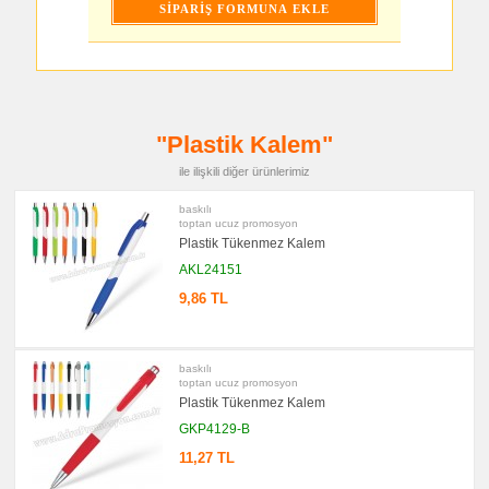
promosyon
Çakı
&
El
Feneri
promosyon
Çakmak
&
"Plastik Kalem"
Küllük
promosyon
ile ilişkili diğer ürünlerimiz
Masa
Çanta
Askısı
baskılı
toptan ucuz promosyon
promosyon
Plastik Tükenmez Kalem
PowerBank
&
AKL24151
Şarj
Kablosu
9,86 TL
promosyon
Flash
Bellek
baskılı
promosyon
toptan ucuz promosyon
Saat
Plastik Tükenmez Kalem
promosyon
GKP4129-B
Kalem
Seti
11,27 TL
promosyon
Kalemlik