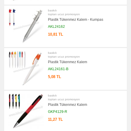
promosyon
Kartvizitlik
baskılı
toptan ucuz promosyon
promosyon
Plastik Tükenmez Kalem - Kumpas
Radyo
AKL24162
promosyon
Takvim
10,81 TL
&
Bloknot
promosyon
Bardak
baskılı
Altlığı
toptan ucuz promosyon
&
Para
Plastik Tükenmez Kalem
Tabağı
AKL24161-B
promosyon
Evrak
5,08 TL
Çantası
&
Sekreter
Bloknot
baskılı
toptan ucuz promosyon
promosyon
Masa
Plastik Tükenmez Kalem
Seti
&
GKP4129-R
Sümen
Takımı
11,27 TL
promosyon
Yapışkan