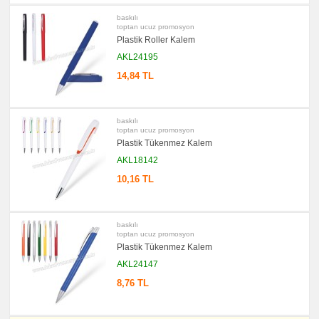
Notluk
Seti
baskılı
&
toptan ucuz promosyon
Not
Plastik Roller Kalem
Tutucu
AKL24195
promosyon
Bilgisayar
14,84 TL
Aksesuarları
promosyon
Diğer
Ürünler
baskılı
toptan ucuz promosyon
Plastik Tükenmez Kalem
AKL18142
10,16 TL
baskılı
toptan ucuz promosyon
Plastik Tükenmez Kalem
AKL24147
8,76 TL