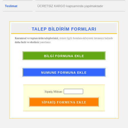
Ajanda
&
Teslimat
ÜCRETSİZ KARGO kapsamında yapılmaktadır
Organizer
promosyon
Matara
&
Termos
TALEP BİLDİRİM FORMLARI
&
Bardak
Kurumsal ve toptan ürün taleplerinizi
, ürünü ilgili formlara ekleyerek iletmeniz halinde
promosyon
daha hızlı ve eksiksiz
yanıtlanır.
Geri
Dönüşümlü
Ürünler
BİLGİ FORMUNA EKLE
promosyon
Anahtarlık
promosyon
NUMUNE FORMUNA EKLE
Hesap
Makinesi
promosyon
Makyaj
Sipariş Miktarı:
Aynası
&
Manikür
Seti
promosyon
Şerit
Metre
&
Mezura