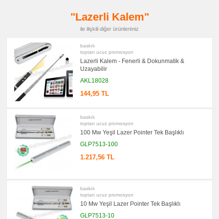
promosyon
Çakı
"Lazerli Kalem"
&
El
ile ilişkili diğer ürünlerimiz
Feneri
promosyon
baskılı
Çakmak
toptan ucuz promosyon
&
Lazerli Kalem - Fenerli & Dokunmatik &
Küllük
Uzayabilir
promosyon
AKL18028
Masa
Çanta
144,95 TL
Askısı
promosyon
PowerBank
baskılı
&
toptan ucuz promosyon
Şarj
Kablosu
100 Mw Yeşil Lazer Pointer Tek Başlıklı
GLP7513-100
promosyon
Flash
Bellek
1.217,56 TL
promosyon
Saat
promosyon
baskılı
Kalem
toptan ucuz promosyon
Seti
10 Mw Yeşil Lazer Pointer Tek Başlıklı
promosyon
GLP7513-10
Kalemlik