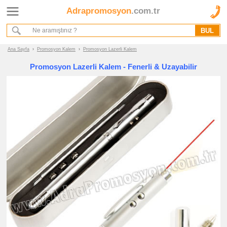
Adrapromosyon
.com.tr
Ana Sayfa
Hakkımızda
Referanslarımız
Ana Sayfa
›
Promosyon Kalem
›
Promosyon Lazerli Kalem
Kurumsal Hizmet Akışımız
Promosyon Lazerli Kalem - Fenerli & Uzayabilir
Promosyon
Ürünleri
promosyon
Kalem
promosyon
Plastik
Kalem
promosyon
Metal
Kalem
promosyon
Ahşap
Kalem
promosyon
Kurşun
Kalem