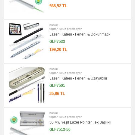
568,52 TL
promosyon
Kartvizitlik
promosyon
Radyo
baskılı
toptan ucuz promosyon
promosyon
Takvim
Lazerli Kalem - Fenerli & Dokunmatik
&
Bloknot
GLP7533
promosyon
199,20 TL
Bardak
Altlığı
&
Para
Tabağı
baskılı
toptan ucuz promosyon
promosyon
Lazerli Kalem - Fenerli & Uzayabilir
Evrak
Çantası
GLP7501
&
Sekreter
35,86 TL
Bloknot
promosyon
Masa
Seti
baskılı
&
toptan ucuz promosyon
Sümen
Takımı
50 Mw Yeşil Lazer Pointer Tek Başlıklı
GLP7513-50
promosyon
Yapışkan