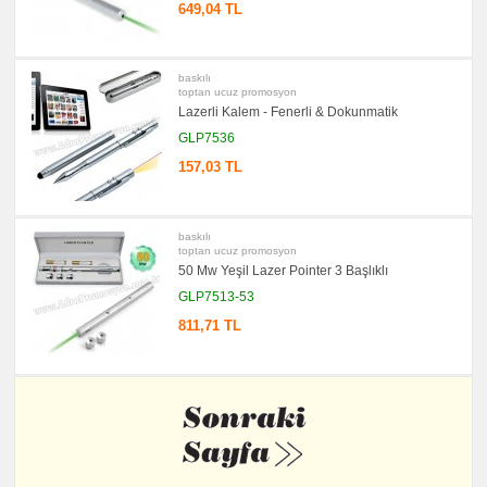
Notluk
649,04 TL
Seti
&
Not
Tutucu
baskılı
promosyon
toptan ucuz promosyon
Bilgisayar
Lazerli Kalem - Fenerli & Dokunmatik
Aksesuarları
GLP7536
promosyon
Diğer
157,03 TL
Ürünler
baskılı
toptan ucuz promosyon
50 Mw Yeşil Lazer Pointer 3 Başlıklı
GLP7513-53
811,71 TL