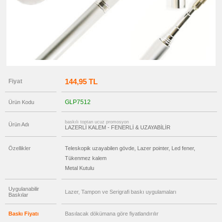
promosyon
Versatil
Kalem
promosyon
Işıklı
Kalem
promosyon
Dokunmatik
Kalem
-
Touch
144,95 TL
Fiyat
Pen
promosyon
Lazerli
GLP7512
Ürün Kodu
Kalem
promosyon
baskılı toptan ucuz promosyon
Çok
Ürün Adı
LAZERLİ KALEM - FENERLİ & UZAYABİLİR
Fonksiyonlu
Kalem
promosyon
Özellikler
Teleskopik uzayabilen gövde, Lazer pointer, Led fener,
Banko
Tükenmez kalem
ve
Masa
Metal Kutulu
Kalemi
promosyon
Tüm
Uygulanabilir
Lazer, Tampon ve Serigrafi baskı uygulamaları
Ürünleri
Baskılar
Gör
→
Baskı Fiyatı
Basılacak dökümana göre fiyatlandırılır
promosyon