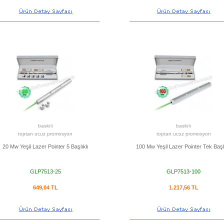
baskılı
baskılı
toptan ucuz promosyon
toptan ucuz promosyon
20 Mw Yeşil Lazer Pointer 5 Başlıklı
100 Mw Yeşil Lazer Pointer Tek Başlı
GLP7513-25
GLP7513-100
649,04 TL
1.217,56 TL