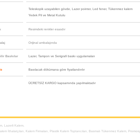
Teleskopik uzayabilen gövde, Lazer pointer, Led fener, Tükenmez kalem
Yedek Pil ve Metal Kutulu
k
Resimdeki renkler esasdır
alaj
Orijinal ambalajında
lir Baskılar
Lazer, Tampon ve Serigrafi baskı uygulamaları
tı
Basılacak dökümana göre fiyatlandırılır
ÜCRETSİZ KARGO kapsamında yapılmaktadır
em
,
Lazerli Kalem
,
alem İthalatçıları
,
Kalem Firmaları
,
Plastik Kalem Toptancıları
,
Basmalı Tükenmez Kalem
,
Promosy