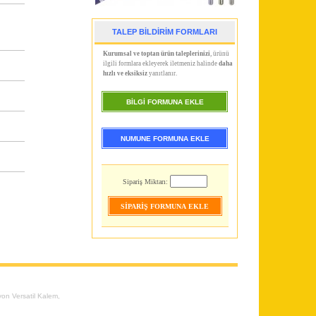
TALEP BİLDİRİM FORMLARI
Kurumsal ve toptan ürün taleplerinizi
, ürünü
ilgili formlara ekleyerek iletmeniz halinde
daha
hızlı ve eksiksiz
yanıtlanır.
BİLGİ FORMUNA EKLE
NUMUNE FORMUNA EKLE
Sipariş Miktarı:
on Versatil Kalem
,