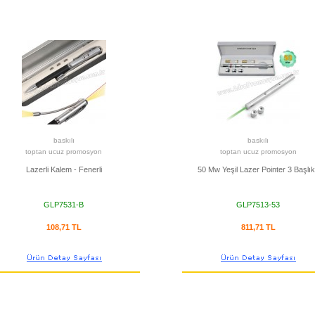
baskılı
baskılı
toptan ucuz promosyon
toptan ucuz promosyon
Lazerli Kalem - Fenerli
50 Mw Yeşil Lazer Pointer 3 Başlık
GLP7531-B
GLP7513-53
108,71 TL
811,71 TL