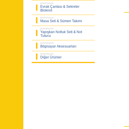
promosyon
Evrak Çantası & Sekreter
Bloknot
promosyon
Masa Seti & Sümen Takımı
promosyon
Yapışkan Notluk Seti & Not
Tutucu
promosyon
Bilgisayar Aksesuarları
promosyon
Diğer Ürünler