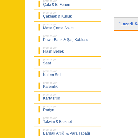
promosyon
Çakı & El Feneri
promosyon
Çakmak & Küllük
"Lazerli
promosyon
Masa Çanta Askısı
promosyon
PowerBank & Şarj Kablosu
promosyon
Flash Bellek
promosyon
Saat
promosyon
Kalem Seti
promosyon
Kalemlik
promosyon
Kartvizitlik
promosyon
Radyo
promosyon
Takvim & Bloknot
promosyon
Bardak Altlığı & Para Tabağı