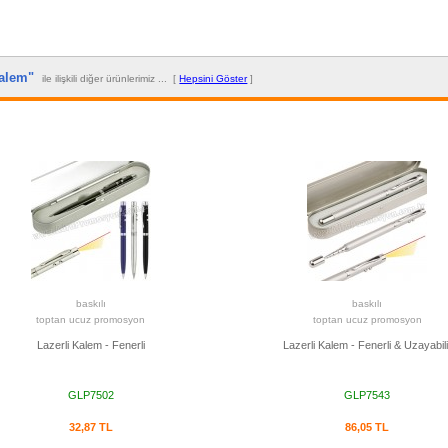
 Kalem"
ile ilişkili diğer ürünlerimiz ... [
Hepsini Göster
]
baskılı
baskılı
toptan ucuz promosyon
toptan ucuz promosyon
Lazerli Kalem - Fenerli
Lazerli Kalem - Fenerli & Uzayabili
GLP7502
GLP7543
32,87 TL
86,05 TL