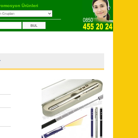
romosyon Ürünleri
r