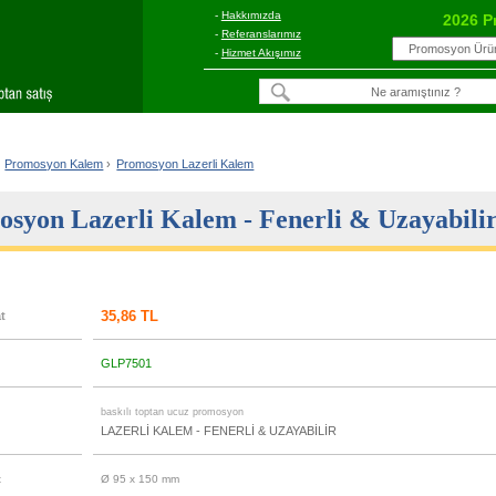
-
Hakkımızda
2026 P
-
Referanslarımız
-
Hizmet Akışımız
Promosyon Kalem
›
Promosyon Lazerli Kalem
syon Lazerli Kalem - Fenerli & Uzayabili
35,86 TL
at
GLP7501
u
baskılı toptan ucuz promosyon
LAZERLİ KALEM - FENERLİ & UZAYABİLİR
t
Ø 95 x 150 mm