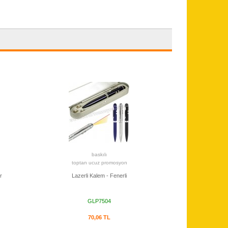
baskılı
toptan ucuz promosyon
r
Lazerli Kalem - Fenerli
GLP7504
70,06 TL