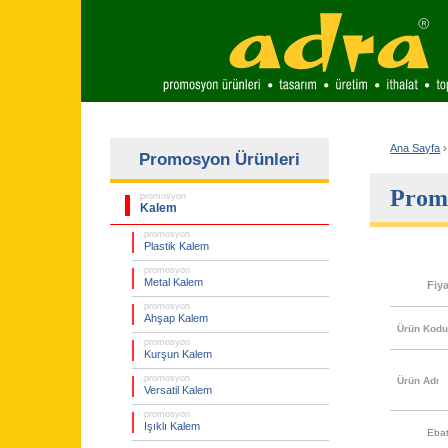
Ana Sayfa
›
Promosyon Ürünleri
Promo
promosyon
Kalem
promosyon
Plastik Kalem
promosyon
Metal Kalem
Fiy
promosyon
Ahşap Kalem
Ürün Kod
promosyon
Kurşun Kalem
promosyon
Ürün Adı
Versatil Kalem
promosyon
Işıklı Kalem
Eba