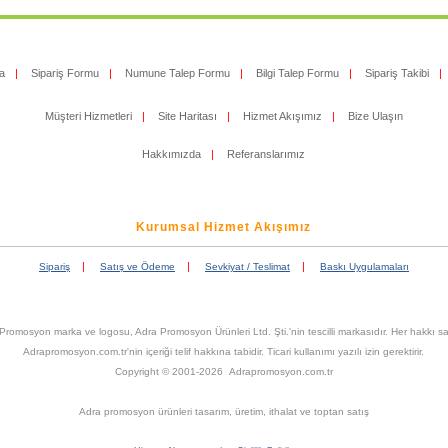
a
|
Sipariş Formu
|
Numune Talep Formu
|
Bilgi Talep Formu
|
Sipariş Takibi
|
Müşteri Hizmetleri
|
Site Haritası
|
Hizmet Akışımız
|
Bize Ulaşın
Hakkımızda
|
Referanslarımız
Kurumsal Hizmet Akışımız
|
|
|
Sipariş
Satış ve Ödeme
Sevkiyat / Teslimat
Baskı Uygulamaları
Promosyon marka ve logosu, Adra Promosyon Ürünleri Ltd. Şti.'nin tescilli markasıdır. Her hakkı sak
Adrapromosyon.com.tr'nin içeriği telif hakkına tabidir. Ticari kullanımı yazılı izin gerektirir.
Copyright © 2001-2026 Adrapromosyon.com.tr
Adra promosyon ürünleri tasarım, üretim, ithalat ve toptan satış