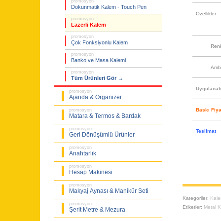
promosyon
Dokunmatik Kalem - Touch Pen
Özellikler
promosyon
Lazerli Kalem
promosyon
Çok Fonksiyonlu Kalem
Ren
promosyon
Banko ve Masa Kalemi
Amb
promosyon
Tüm Ürünleri Gör →
Uygulanabi
promosyon
Ajanda & Organizer
Baskı Fiya
promosyon
Matara & Termos & Bardak
promosyon
Teslimat
Geri Dönüşümlü Ürünler
promosyon
Anahtarlık
promosyon
Hesap Makinesi
promosyon
Makyaj Aynası & Manikür Seti
Kategoriler:
Kal
promosyon
Etiketler:
Metal K
Şerit Metre & Mezura