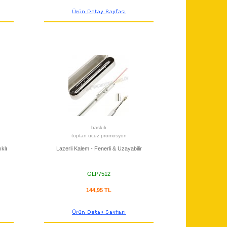
baskılı
toptan ucuz promosyon
klı
Lazerli Kalem - Fenerli & Uzayabilir
GLP7512
144,95 TL