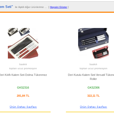
lem Seti"
ile ilişkili diğer ürünlerimiz ... [
Hepsini Göster
]
baskılı
baskılı
toptan ucuz promosyon
toptan ucuz promosyon
Deri Kılıflı Kalem Seti Dolma Tükenmez
Deri Kutulu Kalem Seti Versatil Tüke
Roller
GKS2316
GKS2306
281,84 TL
322,11 TL