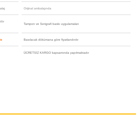
alaj
Orijinal ambalajında
lir
Tampon ve Serigrafi baskı uygulamaları
tı
Basılacak dökümana göre fiyatlandırılır
ÜCRETSİZ KARGO kapsamında yapılmaktadır