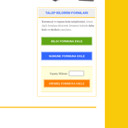
TALEP BİLDİRİM FORMLARI
Kurumsal ve toptan ürün taleplerinizi
, ürünü
ilgili formlara ekleyerek iletmeniz halinde
daha
hızlı ve eksiksiz
yanıtlanır.
BİLGİ FORMUNA EKLE
NUMUNE FORMUNA EKLE
Sipariş Miktarı: