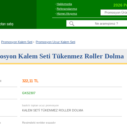
-
Hakkımızda
2026 P
-
Referanslarımız
-
Hizmet Akışımız
Promosyon Kalem Seti
›
Promosyon Ucuz Kalem Seti
osyon Kalem Seti Tükenmez Roller Dolma
322,11 TL
at
GKS2307
u
baskılı toptan ucuz promosyon
KALEM SETİ TÜKENMEZ ROLLER DOLMA
k
Resimdeki renkler esasdır