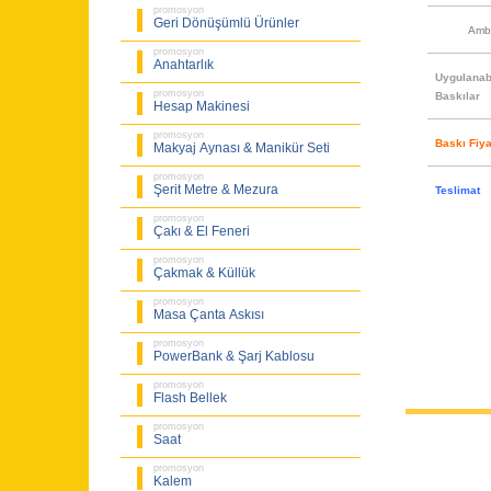
promosyon
Geri Dönüşümlü Ürünler
Amb
promosyon
Anahtarlık
Uygulanabi
promosyon
Baskılar
Hesap Makinesi
promosyon
Baskı Fiya
Makyaj Aynası & Manikür Seti
promosyon
Şerit Metre & Mezura
Teslimat
promosyon
Çakı & El Feneri
promosyon
Çakmak & Küllük
promosyon
Masa Çanta Askısı
promosyon
PowerBank & Şarj Kablosu
promosyon
Flash Bellek
promosyon
Saat
promosyon
Kalem