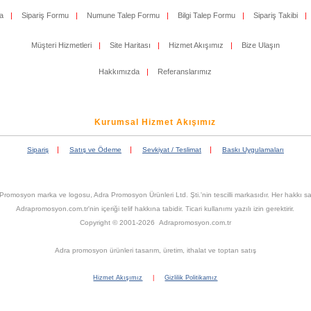
a
|
Sipariş Formu
|
Numune Talep Formu
|
Bilgi Talep Formu
|
Sipariş Takibi
|
Müşteri Hizmetleri
|
Site Haritası
|
Hizmet Akışımız
|
Bize Ulaşın
Hakkımızda
|
Referanslarımız
Kurumsal Hizmet Akışımız
|
|
|
Sipariş
Satış ve Ödeme
Sevkiyat / Teslimat
Baskı Uygulamaları
Promosyon marka ve logosu, Adra Promosyon Ürünleri Ltd. Şti.'nin tescilli markasıdır. Her hakkı sak
Adrapromosyon.com.tr'nin içeriği telif hakkına tabidir. Ticari kullanımı yazılı izin gerektirir.
Copyright © 2001-2026 Adrapromosyon.com.tr
Adra promosyon ürünleri tasarım, üretim, ithalat ve toptan satış
Hizmet Akışımız
|
Gizlilik Politikamız