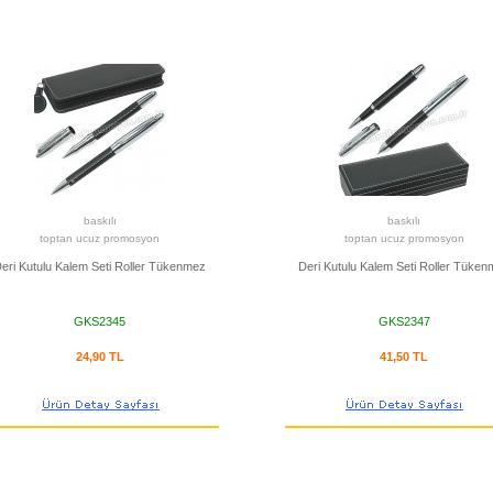
baskılı
baskılı
toptan ucuz promosyon
toptan ucuz promosyon
eri Kutulu Kalem Seti Roller Tükenmez
Deri Kutulu Kalem Seti Roller Tüke
GKS2345
GKS2347
24,90 TL
41,50 TL