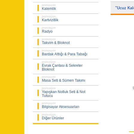
promosyon
"Ucuz Ka
Kalemlik
promosyon
Kartvizitlik
promosyon
Radyo
promosyon
Takvim & Bloknot
promosyon
Bardak Altlığı & Para Tabağı
promosyon
Evrak Çantası & Sekreter
Bloknot
promosyon
Masa Seti & Sümen Takımı
promosyon
Yapışkan Notluk Seti & Not
Tutucu
promosyon
Bilgisayar Aksesuarları
promosyon
Diğer Ürünler