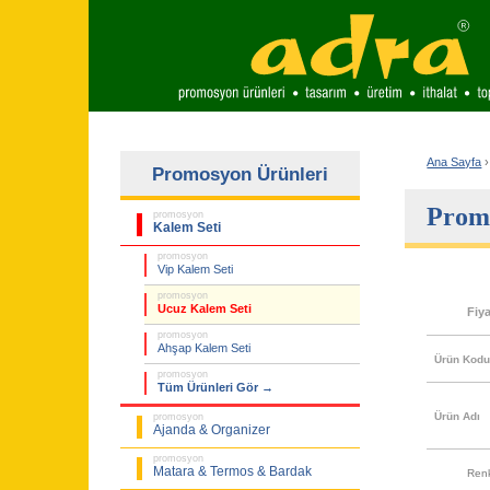
Ana Sayfa
›
Promosyon Ürünleri
Prom
promosyon
Kalem Seti
promosyon
Vip Kalem Seti
promosyon
Ucuz Kalem Seti
Fiy
promosyon
Ahşap Kalem Seti
Ürün Kod
promosyon
Tüm Ürünleri Gör →
Ürün Adı
promosyon
Ajanda & Organizer
promosyon
Matara & Termos & Bardak
Ren