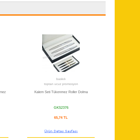
baskılı
toptan ucuz promosyon
nmez
Kalem Seti Tükenmez Roller Dolma
GKS2376
65,74 TL