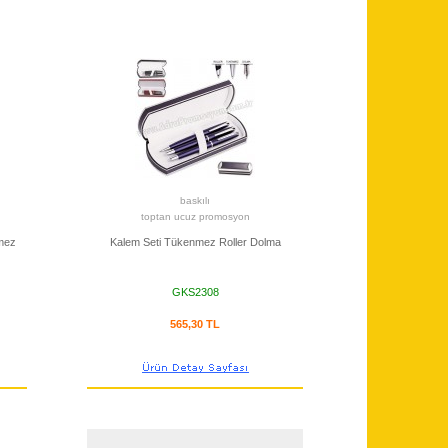
baskılı
toptan ucuz promosyon
nmez
Kalem Seti Tükenmez Roller Dolma
GKS2308
565,30 TL