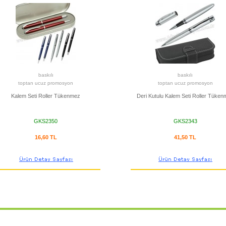
baskılı
baskılı
toptan ucuz promosyon
toptan ucuz promosyon
Kalem Seti Roller Tükenmez
Deri Kutulu Kalem Seti Roller Tüke
GKS2350
GKS2343
16,60 TL
41,50 TL