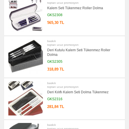
&
toptan ucuz promosyon
Sümen
Kalem Seti Tükenmez Roller Dolma
Takımı
GKS2308
promosyon
Yapışkan
565,30 TL
Notluk
Seti
&
Not
Tutucu
baskılı
toptan ucuz promosyon
promosyon
Bilgisayar
Deri Kutulu Kalem Seti Tükenmez Roller
Aksesuarları
Dolma
promosyon
GKS2305
Diğer
Ürünler
318,89 TL
baskılı
toptan ucuz promosyon
Deri Kılıflı Kalem Seti Dolma Tükenmez
GKS2316
281,84 TL
baskılı
toptan ucuz promosyon