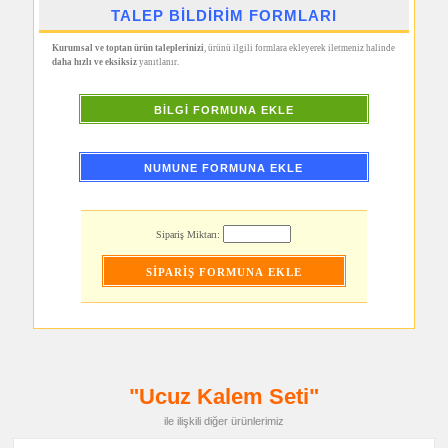
Seti
TALEP BİLDİRİM FORMLARI
promosyon
Şerit
Kurumsal ve toptan ürün taleplerinizi
, ürünü ilgili formlara ekleyerek iletmeniz halinde
Metre
daha hızlı ve eksiksiz
yanıtlanır.
&
Mezura
promosyon
BİLGİ FORMUNA EKLE
Çakı
&
El
Feneri
NUMUNE FORMUNA EKLE
promosyon
Çakmak
&
Küllük
Sipariş Miktarı:
promosyon
Masa
Çanta
Askısı
promosyon
PowerBank
&
Şarj
Kablosu
promosyon
"Ucuz Kalem Seti"
Flash
Bellek
ile ilişkili diğer ürünlerimiz
promosyon
Saat