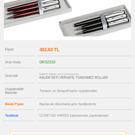
promosyon
Tüm
Ürünleri
Gör
→
promosyon
Ajanda
&
Organizer
promosyon
Matara
402,63 TL
Fiyat
&
Termos
&
GKS2310
Ürün Kodu
Bardak
promosyon
Geri
baskılı toptan ucuz promosyon
Ürün Adı
KALEM SETİ VERSATİL TÜKENMEZ ROLLER
Dönüşümlü
Ürünler
Uygulanabilir
promosyon
Tampon ve Serigrafi baskı uygulamaları
Baskılar
Anahtarlık
promosyon
Baskı Fiyatı
Basılacak dökümana göre fiyatlandırılır
Hesap
Makinesi
Teslimat
ÜCRETSİZ KARGO kapsamında yapılmaktadır
promosyon
Makyaj
Aynası
&
Manikür