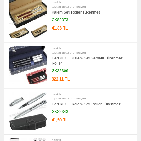
baskılı
toptan ucuz promosyon
promosyon
Kalem
Kalem Seti Roller Tükenmez
promosyon
GKS2373
Kalemlik
41,83 TL
promosyon
Kartvizitlik
promosyon
Radyo
baskılı
toptan ucuz promosyon
promosyon
Deri Kutulu Kalem Seti Versatil Tükenmez
Takvim
&
Roller
Bloknot
GKS2306
promosyon
Bardak
322,11 TL
Altlığı
&
Para
baskılı
Tabağı
toptan ucuz promosyon
promosyon
Deri Kutulu Kalem Seti Roller Tükenmez
Evrak
Çantası
GKS2343
&
Sekreter
41,50 TL
Bloknot
promosyon
Masa
Seti
baskılı