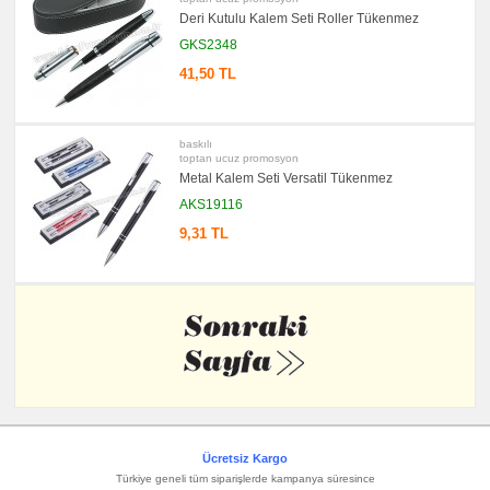
Deri Kutulu Kalem Seti Roller Tükenmez
GKS2348
41,50 TL
baskılı
toptan ucuz promosyon
Metal Kalem Seti Versatil Tükenmez
AKS19116
9,31 TL
Ücretsiz Kargo
Türkiye geneli tüm siparişlerde kampanya süresince