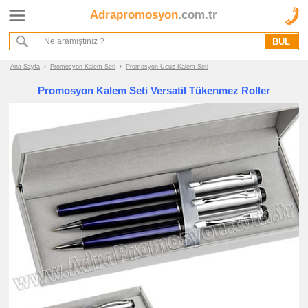
Adrapromosyon
.com.tr
Ana Sayfa
Hakkımızda
Referanslarımız
Ana Sayfa
›
Promosyon Kalem Seti
›
Promosyon Ucuz Kalem Seti
Kurumsal Hizmet Akışımız
Promosyon Kalem Seti Versatil Tükenmez Roller
Promosyon
Ürünleri
promosyon
Kalem
Seti
promosyon
Vip
Kalem
Seti
promosyon
Ucuz
Kalem
Seti
promosyon
Ahşap
Kalem
Seti