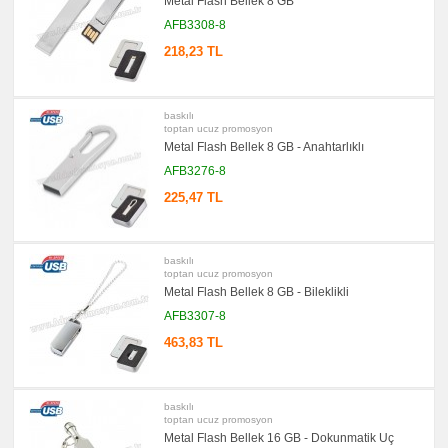
Metal Flash Bellek 8 GB
Çantası
&
AFB3308-8
Sekreter
Bloknot
218,23 TL
promosyon
Masa
Seti
&
baskılı
Sümen
toptan ucuz promosyon
Takımı
Metal Flash Bellek 8 GB - Anahtarlıklı
promosyon
AFB3276-8
Yapışkan
Notluk
225,47 TL
Seti
&
Not
Tutucu
baskılı
promosyon
toptan ucuz promosyon
Bilgisayar
Aksesuarları
Metal Flash Bellek 8 GB - Bileklikli
AFB3307-8
promosyon
Diğer
Ürünler
463,83 TL
baskılı
toptan ucuz promosyon
Metal Flash Bellek 16 GB - Dokunmatik Uç