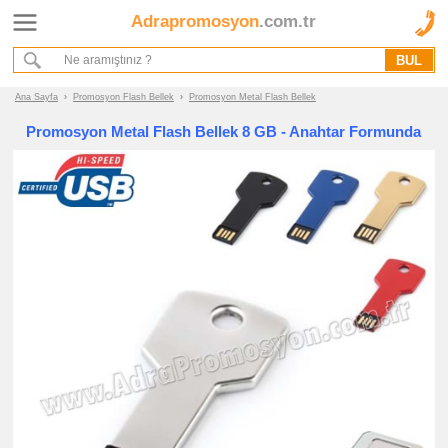
Adrapromosyon
.com.tr
Ana Sayfa
Hakkımızda
Referanslarımız
Ana Sayfa
›
Promosyon Flash Bellek
›
Promosyon Metal Flash Bellek
Kurumsal Hizmet Akışımız
Promosyon Metal Flash Bellek 8 GB - Anahtar Formunda
Promosyon
Ürünleri
promosyon
Flash
Bellek
promosyon
Flash
Bellek
promosyon
Metal
Flash
Bellek
promosyon
Deri
Flash
Bellek
promosyon