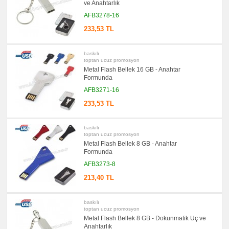
ve Anahtarlık
AFB3278-16
233,53 TL
baskılı
toptan ucuz promosyon
Metal Flash Bellek 16 GB - Anahtar
Formunda
AFB3271-16
233,53 TL
baskılı
toptan ucuz promosyon
Metal Flash Bellek 8 GB - Anahtar
Formunda
AFB3273-8
213,40 TL
baskılı
toptan ucuz promosyon
Metal Flash Bellek 8 GB - Dokunmatik Uç ve
Anahtarlık