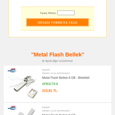
Şarj
Kablosu
promosyon
Sipariş Miktarı:
Saat
promosyon
Kalem
promosyon
Kalem
Seti
promosyon
Kalemlik
"Metal Flash Bellek"
promosyon
Kartvizitlik
ile ilişkili diğer ürünlerimiz
promosyon
Radyo
baskılı
promosyon
toptan ucuz promosyon
Takvim
Metal Flash Bellek 8 GB - Bileklikli
&
Bloknot
AFB3279-8
promosyon
215,81 TL
Bardak
Altlığı
&
Para
Tabağı
baskılı
toptan ucuz promosyon
promosyon
Evrak