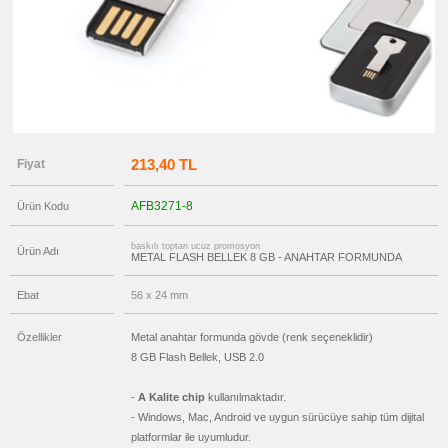
OTG
Flash
Bellek
promosyon
Flash
Bellekli
Kalem
promosyon
Tüm
Ürünleri
Gör
213,40 TL
Fiyat
→
promosyon
Ajanda
AFB3271-8
Ürün Kodu
&
Organizer
baskılı toptan ucuz promosyon
Ürün Adı
promosyon
METAL FLASH BELLEK 8 GB - ANAHTAR FORMUNDA
Matara
&
Termos
Ebat
56 x 24 mm
&
Bardak
Özellikler
Metal anahtar formunda gövde (renk seçeneklidir)
promosyon
Geri
8 GB Flash Bellek, USB 2.0
Dönüşümlü
Ürünler
-
A Kalite chip
kullanılmaktadır.
promosyon
- Windows, Mac, Android ve uygun sürücüye sahip tüm dijital
Anahtarlık
platformlar ile uyumludur.
promosyon