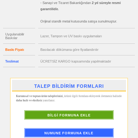
Hesap
- Sanayi ve Ticaret Bakanlığından
2 yıl süreyle resmi
Makinesi
garantilidir.
promosyon
Makyaj
Orijinal standlı metal kutusunda satışa sunulmuştur.
Aynası
&
Manikür
Seti
Uygulanabilir
Lazer, Tampon ve UV baskı uygulamaları
Baskılar
promosyon
Şerit
Metre
Baskı Fiyatı
Basılacak dökümana göre fiyatlandırılır
&
Mezura
Teslimat
ÜCRETSİZ KARGO kapsamında yapılmaktadır
promosyon
Çakı
&
El
Feneri
TALEP BİLDİRİM FORMLARI
promosyon
Çakmak
&
Kurumsal ve toptan ürün taleplerinizi
, ürünü ilgili formlara ekleyerek iletmeniz halinde
Küllük
daha hızlı ve eksiksiz
yanıtlanır.
promosyon
Masa
BİLGİ FORMUNA EKLE
Çanta
Askısı
promosyon
PowerBank
NUMUNE FORMUNA EKLE
&