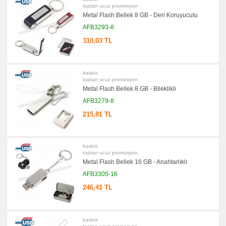
toptan ucuz promosyon
Metal Flash Bellek 8 GB - Deri Koruyuculu
AFB3293-8
310,03 TL
baskılı
toptan ucuz promosyon
Metal Flash Bellek 8 GB - Bileklikli
AFB3279-8
215,81 TL
baskılı
toptan ucuz promosyon
Metal Flash Bellek 16 GB - Anahtarlıklı
AFB3305-16
246,41 TL
baskılı