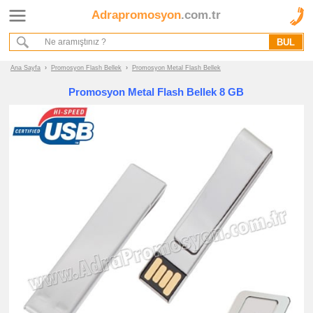
Adrapromosyon
.com.tr
Ana Sayfa
Hakkımızda
Referanslarımız
Ana Sayfa
›
Promosyon Flash Bellek
›
Promosyon Metal Flash Bellek
Kurumsal Hizmet Akışımız
Promosyon Metal Flash Bellek 8 GB
Promosyon
Ürünleri
promosyon
Flash
Bellek
promosyon
Flash
Bellek
promosyon
Metal
Flash
Bellek
promosyon
Deri
Flash
Bellek
promosyon