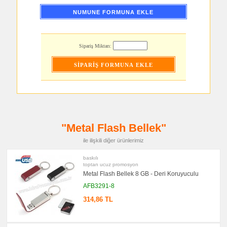
Şarj
Kablosu
NUMUNE FORMUNA EKLE
promosyon
Saat
promosyon
Sipariş Miktarı:
Kalem
promosyon
Kalem
Seti
promosyon
Kalemlik
promosyon
Kartvizitlik
promosyon
"Metal Flash Bellek"
Radyo
ile ilişkili diğer ürünlerimiz
promosyon
Takvim
&
baskılı
Bloknot
toptan ucuz promosyon
Metal Flash Bellek 8 GB - Deri Koruyuculu
promosyon
Bardak
AFB3291-8
Altlığı
&
314,86 TL
Para
Tabağı
promosyon
Evrak