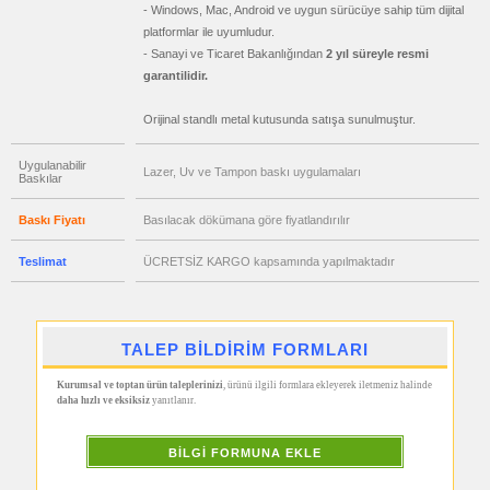
Hesap
- Windows, Mac, Android ve uygun sürücüye sahip tüm dijital
Makinesi
platformlar ile uyumludur.
promosyon
- Sanayi ve Ticaret Bakanlığından
2 yıl süreyle resmi
Makyaj
garantilidir.
Aynası
&
Manikür
Orijinal standlı metal kutusunda satışa sunulmuştur.
Seti
promosyon
Şerit
Uygulanabilir
Lazer, Uv ve Tampon baskı uygulamaları
Metre
Baskılar
&
Mezura
Baskı Fiyatı
Basılacak dökümana göre fiyatlandırılır
promosyon
Çakı
&
Teslimat
ÜCRETSİZ KARGO kapsamında yapılmaktadır
El
Feneri
promosyon
Çakmak
&
TALEP BİLDİRİM FORMLARI
Küllük
promosyon
Kurumsal ve toptan ürün taleplerinizi
, ürünü ilgili formlara ekleyerek iletmeniz halinde
Masa
daha hızlı ve eksiksiz
yanıtlanır.
Çanta
Askısı
BİLGİ FORMUNA EKLE
promosyon
PowerBank
&