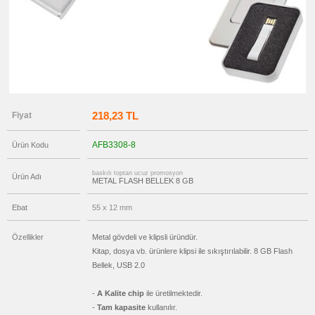
OTG
Flash
Bellek
promosyon
Flash
Bellekli
Kalem
promosyon
Tüm
Ürünleri
Gör
218,23 TL
Fiyat
→
promosyon
Ajanda
AFB3308-8
Ürün Kodu
&
Organizer
baskılı toptan ucuz promosyon
Ürün Adı
promosyon
METAL FLASH BELLEK 8 GB
Matara
&
Termos
Ebat
55 x 12 mm
&
Bardak
Özellikler
Metal gövdeli ve klipsli üründür.
promosyon
Geri
Kitap, dosya vb. ürünlere klipsi ile sıkıştırılabilir. 8 GB Flash
Dönüşümlü
Bellek, USB 2.0
Ürünler
promosyon
-
A Kalite chip
ile üretilmektedir.
Anahtarlık
-
Tam kapasite
kullanılır.
promosyon