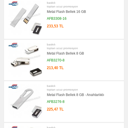
baskılı
Çantası
toptan ucuz promosyon
&
Sekreter
Metal Flash Bellek 16 GB
Bloknot
AFB3308-16
promosyon
Masa
233,53 TL
Seti
&
Sümen
Takımı
baskılı
promosyon
toptan ucuz promosyon
Yapışkan
Metal Flash Bellek 8 GB
Notluk
Seti
AFB3270-8
&
Not
213,40 TL
Tutucu
promosyon
Bilgisayar
Aksesuarları
baskılı
toptan ucuz promosyon
promosyon
Diğer
Metal Flash Bellek 8 GB - Anahtarlıklı
Ürünler
AFB3276-8
225,47 TL
baskılı