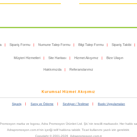
a
|
Sipariş Formu
|
Numune Talep Formu
|
Bilgi Talep Formu
|
Sipariş Takibi
|
Müşteri Hizmetleri
|
Site Haritası
|
Hizmet Akışımız
|
Bize Ulaşın
Hakkımızda
|
Referanslarımız
Kurumsal Hizmet Akışımız
|
|
|
Sipariş
Satış ve Ödeme
Sevkiyat / Teslimat
Baskı Uygulamaları
Promosyon marka ve logosu, Adra Promosyon Ürünleri Ltd. Şti.'nin tescilli markasıdır. Her hakkı sak
Adrapromosyon.com.tr'nin içeriği telif hakkına tabidir. Ticari kullanımı yazılı izin gerektirir.
Copyright © 2001-2026 Adrapromosyon.com.tr