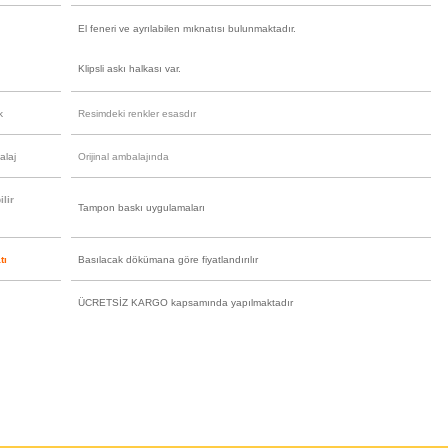
El feneri ve ayrılabilen mıknatısı bulunmaktadır.
Klipsli askı halkası var.
k
Resimdeki renkler esasdır
alaj
Orijinal ambalajında
lir
Tampon baskı uygulamaları
tı
Basılacak dökümana göre fiyatlandırılır
ÜCRETSİZ KARGO kapsamında yapılmaktadır