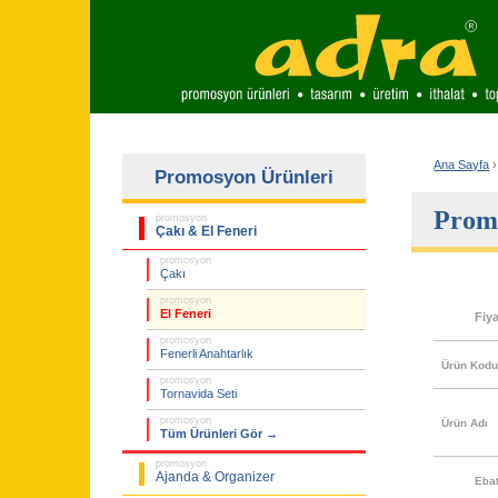
Ana Sayfa
›
Promosyon Ürünleri
Promo
promosyon
Çakı & El Feneri
promosyon
Çakı
promosyon
El Feneri
Fiy
promosyon
Fenerli Anahtarlık
Ürün Kod
promosyon
Tornavida Seti
promosyon
Ürün Adı
Tüm Ürünleri Gör →
promosyon
Ajanda & Organizer
Eba