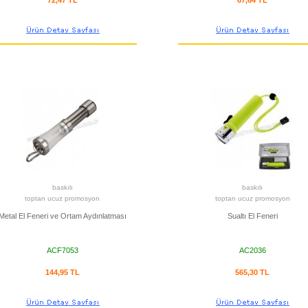
baskılı
baskılı
toptan ucuz promosyon
toptan ucuz promosyon
Metal El Feneri ve Ortam Aydınlatması
Sualtı El Feneri
ACF7053
AC2036
144,95 TL
565,30 TL