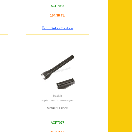
ACF7087
154,38 TL
baskılı
toptan ucuz promosyon
Metal El Feneri
ACF7077
119,52 TL