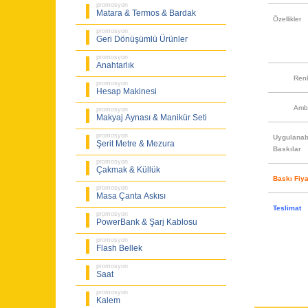
promosyon
Matara & Termos & Bardak
Özellikler
promosyon
Geri Dönüşümlü Ürünler
promosyon
Anahtarlık
Ren
promosyon
Hesap Makinesi
Amb
promosyon
Makyaj Aynası & Manikür Seti
promosyon
Uygulanabi
Şerit Metre & Mezura
Baskılar
promosyon
Çakmak & Küllük
Baskı Fiya
promosyon
Masa Çanta Askısı
Teslimat
promosyon
PowerBank & Şarj Kablosu
promosyon
Flash Bellek
promosyon
Saat
promosyon
Kalem