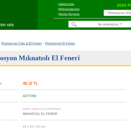
-
Hakkımızda
2026 P
-
Referanslarımız
-
Hizmet Akışımız
Promosyon Çakı & El Feneri
›
Promosyon El Feneri
syon Mıknatıslı El Feneri
48,32 TL
at
ACF7050
u
baskılı toptan ucuz promosyon
MIKNATISLI EL FENERİ
t
64 x 33 x 18 mm