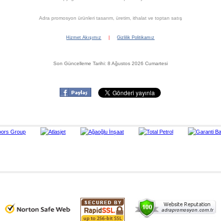
Adra promosyon ürünleri tasarım, üretim, ithalat ve toptan satış
Hizmet Akışımız
|
Gizlilik Politikamız
Son Güncelleme Tarihi: 8 Ağustos 2026 Cumartesi