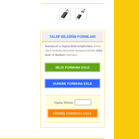
TALEP BİLDİRİM FORMLARI
Kurumsal ve toptan ürün taleplerinizi
, ürünü
ilgili formlara ekleyerek iletmeniz halinde
daha
hızlı ve eksiksiz
yanıtlanır.
BİLGİ FORMUNA EKLE
NUMUNE FORMUNA EKLE
Sipariş Miktarı: