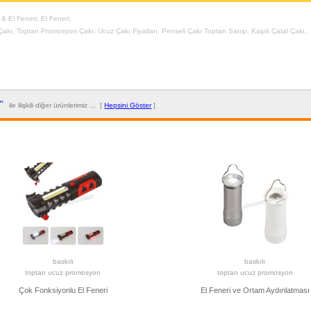
 & El Feneri
,
El Feneri
,
Çakı
,
Toptan Promosyon Çakı
,
Ucuz Çakı Fiyatları
,
Penseli Çakı Toptan Satışı
,
Kaşık Çatal Çakı
,
i"
ile ilişkili diğer ürünlerimiz ... [
Hepsini Göster
]
baskılı
baskılı
toptan ucuz promosyon
toptan ucuz promosyon
Çok Fonksiyonlu El Feneri
El Feneri ve Ortam Aydınlatması