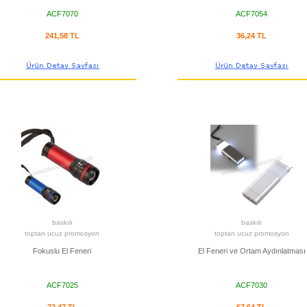
ACF7070
ACF7054
241,58 TL
36,24 TL
baskılı
baskılı
toptan ucuz promosyon
toptan ucuz promosyon
Fokuslu El Feneri
El Feneri ve Ortam Aydınlatması
ACF7025
ACF7030
72,47 TL
67,64 TL