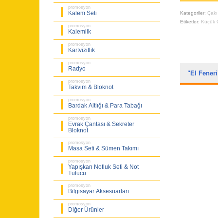
promosyon
Kalem Seti
Kategoriler:
Çakı
Etiketler:
Küçük 
promosyon
Kalemlik
promosyon
Kartvizitlik
promosyon
Radyo
"El Fener
promosyon
Takvim & Bloknot
promosyon
Bardak Altlığı & Para Tabağı
promosyon
Evrak Çantası & Sekreter
Bloknot
promosyon
Masa Seti & Sümen Takımı
promosyon
Yapışkan Notluk Seti & Not
Tutucu
promosyon
Bilgisayar Aksesuarları
promosyon
Diğer Ürünler