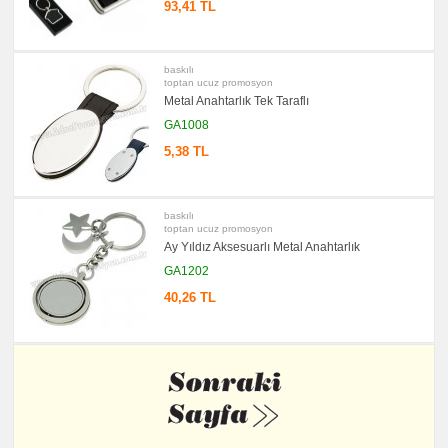
Ürünler
93,41 TL
baskılı
toptan ucuz promosyon
Metal Anahtarlık Tek Taraflı
GA1008
5,38 TL
baskılı
toptan ucuz promosyon
Ay Yıldız Aksesuarlı Metal Anahtarlık
GA1202
40,26 TL