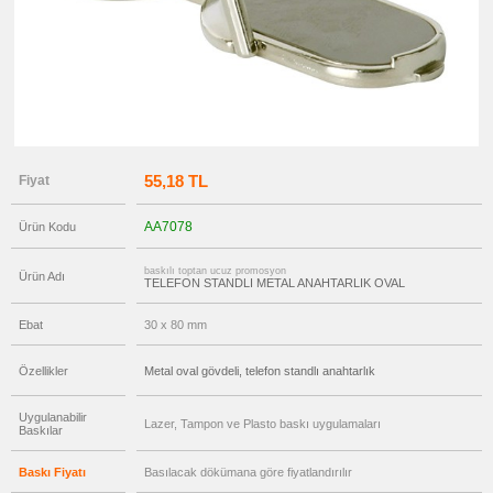
promosyon
Pusulalı
Anahtarlık
promosyon
Işıklı
Anahtarlık
promosyon
Ucuz
Anahtarlık
55,18 TL
Fiyat
promosyon
Şişe
Açacağı
AA7078
Ürün Kodu
promosyon
Tüm
Ürünleri
baskılı toptan ucuz promosyon
Gör
Ürün Adı
TELEFON STANDLI METAL ANAHTARLIK OVAL
→
promosyon
Ebat
30 x 80 mm
Ajanda
&
Organizer
Özellikler
Metal oval gövdeli, telefon standlı anahtarlık
promosyon
Matara
&
Uygulanabilir
Lazer, Tampon ve Plasto baskı uygulamaları
Termos
Baskılar
&
Bardak
Baskı Fiyatı
Basılacak dökümana göre fiyatlandırılır
promosyon