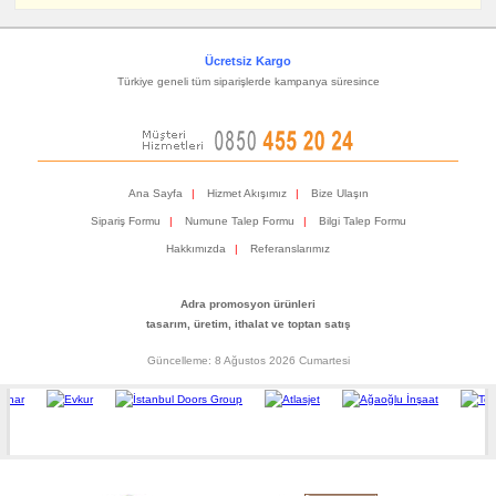
Ücretsiz Kargo
Türkiye geneli tüm siparişlerde kampanya süresince
Ana Sayfa
|
Hizmet Akışımız
|
Bize Ulaşın
Sipariş Formu
|
Numune Talep Formu
|
Bilgi Talep Formu
Hakkımızda
|
Referanslarımız
Adra promosyon ürünleri
tasarım, üretim, ithalat ve toptan satış
Güncelleme: 8 Ağustos 2026 Cumartesi