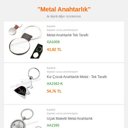
promosyon
"Metal Anahtarlık"
PowerBank
&
ile ilişkili diğer ürünlerimiz
Şarj
Kablosu
baskılı
promosyon
toptan ucuz promosyon
Flash
Metal Anahtarlık Tek Taraflı
Bellek
GA1009
promosyon
Saat
43,82 TL
promosyon
Kalem
promosyon
Kalem
baskılı
Seti
toptan ucuz promosyon
Kız Çocuk Anahtarlık Metal - Tek Taraflı
promosyon
Kalemlik
AA1562-K
promosyon
54,76 TL
Kartvizitlik
promosyon
Radyo
baskılı
promosyon
toptan ucuz promosyon
Takvim
Uçak Maketli Metal Anahtarlık
&
Bloknot
AA1595