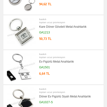
promosyon
94,62 TL
Bardak
Altlığı
&
Para
Tabağı
baskılı
toptan ucuz promosyon
promosyon
Evrak
Kare Döner Gövdeli Metal Anahtarlık
Çantası
&
GA1213
Sekreter
Bloknot
50,73 TL
promosyon
Masa
Seti
&
baskılı
Sümen
toptan ucuz promosyon
Takımı
Ev Figürlü Metal Anahtarlık
promosyon
GA1501
Yapışkan
Notluk
6,64 TL
Seti
&
Not
Tutucu
baskılı
promosyon
Bilgisayar
toptan ucuz promosyon
Aksesuarları
Döner Ev Figürlü Siyah Metal Anahtarlık
promosyon
GA1027-S
Diğer