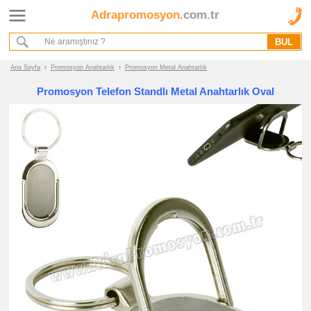
Adrapromosyon
.com.tr
Ana Sayfa
Hakkımızda
Referanslarımız
Ana Sayfa
›
Promosyon Anahtarlık
›
Promosyon Metal Anahtarlık
Kurumsal Hizmet Akışımız
Promosyon Telefon Standlı Metal Anahtarlık Oval
Promosyon
Ürünleri
promosyon
Anahtarlık
promosyon
Deri
Anahtarlık
promosyon
Metal
Anahtarlık
promosyon
Akrilik
Anahtarlık
promosyon
Oto
Armalı
Anahtarlık