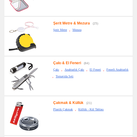
promosyon
PowerBank
&
Şarj
Kablosu
Şerit Metre & Mezura
(25)
promosyon
Flash
,
Şerit Metre
Mezura
Bellek
promosyon
Saat
promosyon
Kalem
promosyon
Çakı & El Feneri
(84)
Kalem
,
,
,
Seti
Çakı
Anahtarlık Çakı
El Feneri
Fenerli Anahtarlık
,
Tornavida Seti
promosyon
Kalemlik
promosyon
Kartvizitlik
promosyon
Çakmak & Küllük
(21)
Radyo
,
Plastik Çakmak
Küllük - Kül Tablası
promosyon
Takvim
&
Bloknot
promosyon
Bardak