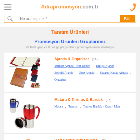
Adrapromosyon
.com.tr
Ana Sayfa
Hakkımızda
Referanslarımız
Tanıtım Ürünleri
Kurumsal Hizmet Akışımız
Promosyon Ürünleri Gruplarımız
23 farklı grup ve 93 alt grupta yüzlerce promosyon ürünü listeleniyor
Promosyon
Ürünleri
Ajanda & Organizer
(61)
,
,
Tarihsiz Ajanda - Not Defteri
Dikişli Ajanda
promosyon
,
,
,
Spiralli Ajanda
Ucuz Ajanda
Sıvama Kapak Ajanda
Ajanda
&
Organizer
Organizer
promosyon
Matara
&
Matara & Termos & Bardak
(97)
Termos
,
,
&
Matara
Termos
Termos Bardak - Kupa - Mug
Bardak
promosyon
Geri
Dönüşümlü
Ürünler
promosyon