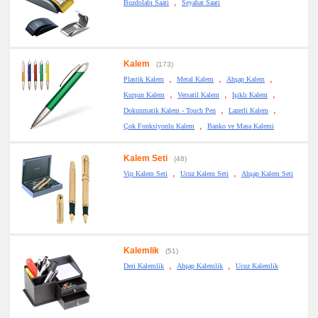
,
Buzdolabı Saati
Seyahat Saati
Kalem
(173)
,
,
,
Plastik Kalem
Metal Kalem
Ahşap Kalem
,
,
,
Kurşun Kalem
Versatil Kalem
Işıklı Kalem
,
,
Dokunmatik Kalem - Touch Pen
Lazerli Kalem
,
Çok Fonksiyonlu Kalem
Banko ve Masa Kalemi
Kalem Seti
(48)
,
,
Vip Kalem Seti
Ucuz Kalem Seti
Ahşap Kalem Seti
Kalemlik
(51)
,
,
Deri Kalemlik
Ahşap Kalemlik
Ucuz Kalemlik