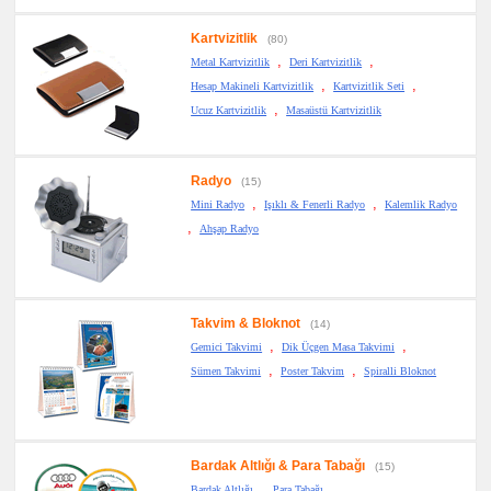
Kartvizitlik
(80)
,
,
Metal Kartvizitlik
Deri Kartvizitlik
,
,
Hesap Makineli Kartvizitlik
Kartvizitlik Seti
,
Ucuz Kartvizitlik
Masaüstü Kartvizitlik
Radyo
(15)
,
,
Mini Radyo
Işıklı & Fenerli Radyo
Kalemlik Radyo
,
Ahşap Radyo
Takvim & Bloknot
(14)
,
,
Gemici Takvimi
Dik Üçgen Masa Takvimi
,
,
Sümen Takvimi
Poster Takvim
Spiralli Bloknot
Bardak Altlığı & Para Tabağı
(15)
,
Bardak Altlığı
Para Tabağı