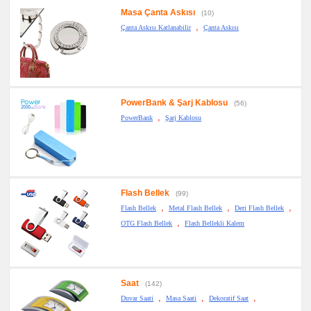
Altlığı
Masa Çanta Askısı
&
(10)
Para
,
Çanta Askısı Katlanabilir
Çanta Askısı
Tabağı
promosyon
Evrak
Çantası
&
Sekreter
Bloknot
PowerBank & Şarj Kablosu
(56)
promosyon
,
PowerBank
Şarj Kablosu
Masa
Seti
&
Sümen
Takımı
promosyon
Yapışkan
Notluk
Flash Bellek
(99)
Seti
,
,
,
&
Flash Bellek
Metal Flash Bellek
Deri Flash Bellek
Not
,
OTG Flash Bellek
Flash Bellekli Kalem
Tutucu
promosyon
Bilgisayar
Aksesuarları
promosyon
Saat
(142)
Diğer
Ürünler
,
,
,
Duvar Saati
Masa Saati
Dekoratif Saat