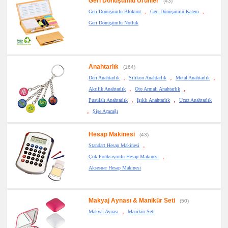
Geri Dönüşümlü Ürünler
(43)
Anahtarlık
,
,
Geri Dönüşümlü Bloknot
Geri Dönüşümlü Kalem
promosyon
Hesap
Geri Dönüşümlü Notluk
Makinesi
promosyon
Makyaj
Aynası
&
Anahtarlık
Manikür
(164)
Seti
,
,
,
Deri Anahtarlık
Silikon Anahtarlık
Metal Anahtarlık
promosyon
,
,
Akrilik Anahtarlık
Oto Armalı Anahtarlık
Şerit
,
,
Metre
Pusulalı Anahtarlık
Işıklı Anahtarlık
Ucuz Anahtarlık
&
,
Şişe Açacağı
Mezura
promosyon
Çakı
Hesap Makinesi
(43)
&
,
El
Standart Hesap Makinesi
Feneri
,
Çok Fonksiyonlu Hesap Makinesi
promosyon
Aksesuar Hesap Makinesi
Çakmak
&
Küllük
promosyon
Makyaj Aynası & Manikür Seti
(50)
Masa
Çanta
,
Makyaj Aynası
Manikür Seti
Askısı