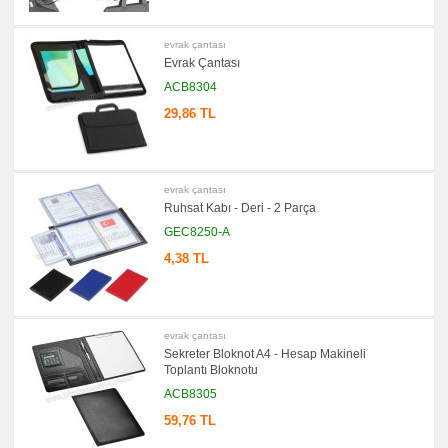
Seti
promosyon
Şerit
evrak çantası
Metre
Evrak Çantası
&
Mezura
ACB8304
promosyon
29,86 TL
Çakı
&
El
Feneri
promosyon
evrak çantası
Çakmak
&
Ruhsat Kabı - Deri - 2 Parça
Küllük
GEC8250-A
promosyon
Masa
4,38 TL
Çanta
Askısı
promosyon
PowerBank
&
evrak çantası
Şarj
Sekreter Bloknot A4 - Hesap Makineli
Kablosu
Toplantı Bloknotu
promosyon
ACB8305
Flash
Bellek
59,76 TL
promosyon
Saat