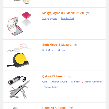
Makyaj Aynası & Manikür Seti
(50)
,
Makyaj Aynası
Manikür Seti
Şerit Metre & Mezura
(25)
,
Şerit Metre
Mezura
Çakı & El Feneri
(84)
,
,
,
Çakı
Anahtarlık Çakı
El Feneri
Fenerli Anahtarlık
,
Tornavida Seti
Çakmak & Küllük
(21)