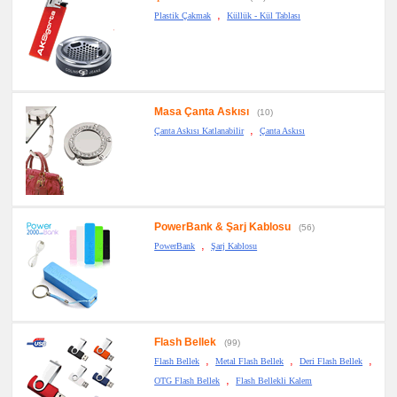
,
Plastik Çakmak
Küllük - Kül Tablası
Masa Çanta Askısı
(10)
,
Çanta Askısı Katlanabilir
Çanta Askısı
PowerBank & Şarj Kablosu
(56)
,
PowerBank
Şarj Kablosu
Flash Bellek
(99)
,
,
,
Flash Bellek
Metal Flash Bellek
Deri Flash Bellek
,
OTG Flash Bellek
Flash Bellekli Kalem