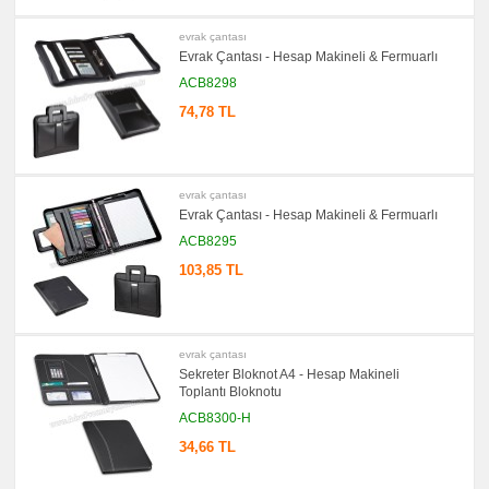
promosyon
evrak çantası
Kalem
Evrak Çantası - Hesap Makineli & Fermuarlı
promosyon
Kalem
ACB8298
Seti
74,78 TL
promosyon
Kalemlik
promosyon
Kartvizitlik
evrak çantası
promosyon
Evrak Çantası - Hesap Makineli & Fermuarlı
Radyo
ACB8295
promosyon
Takvim
103,85 TL
&
Bloknot
promosyon
Bardak
Altlığı
evrak çantası
&
Para
Sekreter Bloknot A4 - Hesap Makineli
Tabağı
Toplantı Bloknotu
promosyon
ACB8300-H
Masa
Seti
34,66 TL
&
Sümen
Takımı