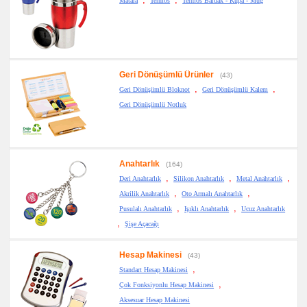
Matara
Termos
Termos Bardak - Kupa - Mug
Geri Dönüşümlü Ürünler
(43)
,
,
Geri Dönüşümlü Bloknot
Geri Dönüşümlü Kalem
Geri Dönüşümlü Notluk
Anahtarlık
(164)
,
,
,
Deri Anahtarlık
Silikon Anahtarlık
Metal Anahtarlık
,
,
Akrilik Anahtarlık
Oto Armalı Anahtarlık
,
,
Pusulalı Anahtarlık
Işıklı Anahtarlık
Ucuz Anahtarlık
,
Şişe Açacağı
Hesap Makinesi
(43)
,
Standart Hesap Makinesi
,
Çok Fonksiyonlu Hesap Makinesi
Aksesuar Hesap Makinesi