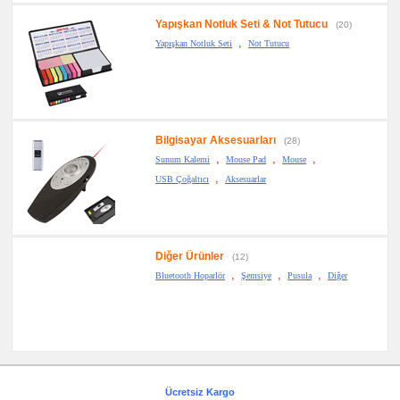
Yapışkan Notluk Seti & Not Tutucu
(20)
,
Yapışkan Notluk Seti
Not Tutucu
Bilgisayar Aksesuarları
(28)
,
,
,
Sunum Kalemi
Mouse Pad
Mouse
,
USB Çoğaltıcı
Aksesuarlar
Diğer Ürünler
(12)
,
,
,
Bluetooth Hoparlör
Şemsiye
Pusula
Diğer
Ücretsiz Kargo