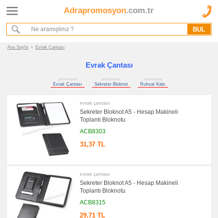
Adrapromosyon
.com.tr
Ana Sayfa
Hakkımızda
Referanslarımız
Ana Sayfa
›
Evrak Çantası
Kurumsal Hizmet Akışımız
Evrak Çantası
promosyon
promosyon
promosyon
Promosyon
Evrak Çantası
Sekreter Bloknot
Ruhsat Kabı
Ürünleri
evrak çantası
promosyon
Sekreter Bloknot A5 - Hesap Makineli
Evrak
Toplantı Bloknotu
Çantası
&
ACB8303
Sekreter
Bloknot
31,37 TL
promosyon
Evrak
Çantası
evrak çantası
promosyon
Sekreter Bloknot A5 - Hesap Makineli
Sekreter
Bloknot
Toplantı Bloknotu
promosyon
ACB8315
Ruhsat
Kabı
29,71 TL