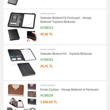
promosyon
Tüm
ürünler
gösteriliyor
evrak çantası
→
Sekreter Bloknot A5 Fermuarlı - Hesap
promosyon
Makineli Toplantı Bloknotu
Ajanda
&
ACB8312
Organizer
42,66 TL
promosyon
Matara
&
Termos
&
evrak çantası
Bardak
Sekreter Bloknot A4 - Toplantı Bloknotu
promosyon
ACB8301
Geri
Dönüşümlü
26,41 TL
Ürünler
promosyon
Anahtarlık
promosyon
evrak çantası
Hesap
Evrak Çantası - Hesap Makineli & Fermuarlı
Makinesi
ACB8328
promosyon
Makyaj
1.842,60 TL
Aynası
&
Manikür