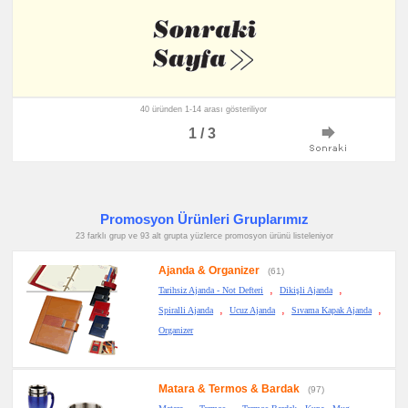
40 üründen 1-14 arası gösteriliyor
1 / 3
Promosyon Ürünleri Gruplarımız
23 farklı grup ve 93 alt grupta yüzlerce promosyon ürünü listeleniyor
Ajanda & Organizer
(61)
,
,
Tarihsiz Ajanda - Not Defteri
Dikişli Ajanda
,
,
,
Spiralli Ajanda
Ucuz Ajanda
Sıvama Kapak Ajanda
Organizer
Matara & Termos & Bardak
(97)
,
,