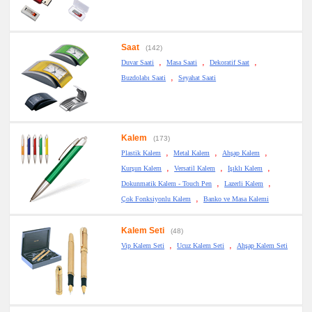
Saat
(142)
,
,
,
Duvar Saati
Masa Saati
Dekoratif Saat
,
Buzdolabı Saati
Seyahat Saati
Kalem
(173)
,
,
,
Plastik Kalem
Metal Kalem
Ahşap Kalem
,
,
,
Kurşun Kalem
Versatil Kalem
Işıklı Kalem
,
,
Dokunmatik Kalem - Touch Pen
Lazerli Kalem
,
Çok Fonksiyonlu Kalem
Banko ve Masa Kalemi
Kalem Seti
(48)
,
,
Vip Kalem Seti
Ucuz Kalem Seti
Ahşap Kalem Seti