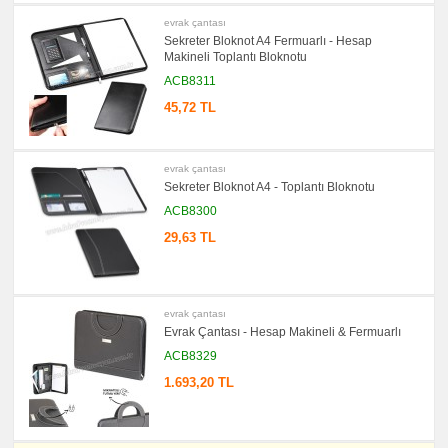
promosyon
evrak çantası
Yapışkan
Sekreter Bloknot A4 Fermuarlı - Hesap
Notluk
Makineli Toplantı Bloknotu
Seti
&
ACB8311
Not
Tutucu
45,72 TL
promosyon
Bilgisayar
Aksesuarları
evrak çantası
promosyon
Diğer
Sekreter Bloknot A4 - Toplantı Bloknotu
Ürünler
ACB8300
29,63 TL
evrak çantası
Evrak Çantası - Hesap Makineli & Fermuarlı
ACB8329
1.693,20 TL