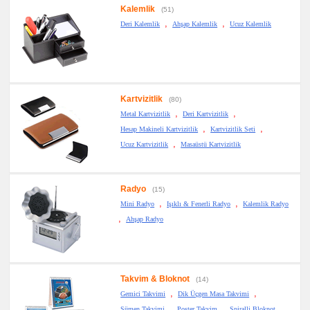
Kalemlik
(51)
,
,
Deri Kalemlik
Ahşap Kalemlik
Ucuz Kalemlik
Kartvizitlik
(80)
,
,
Metal Kartvizitlik
Deri Kartvizitlik
,
,
Hesap Makineli Kartvizitlik
Kartvizitlik Seti
,
Ucuz Kartvizitlik
Masaüstü Kartvizitlik
Radyo
(15)
,
,
Mini Radyo
Işıklı & Fenerli Radyo
Kalemlik Radyo
,
Ahşap Radyo
Takvim & Bloknot
(14)
,
,
Gemici Takvimi
Dik Üçgen Masa Takvimi
,
,
Sümen Takvimi
Poster Takvim
Spiralli Bloknot