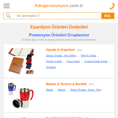
Adrapromosyon
.com.tr
Ana Sayfa
Hakkımızda
Referanslarımız
Eşantiyon Ürünleri Üreticileri
Kurumsal Hizmet Akışımız
Promosyon Ürünleri Gruplarımız
23 farklı grup ve 93 alt grupta yüzlerce promosyon ürünü listeleniyor
Promosyon
Ürünleri
Ajanda & Organizer
(61)
,
,
Tarihsiz Ajanda - Not Defteri
Dikişli Ajanda
promosyon
,
,
,
Spiralli Ajanda
Ucuz Ajanda
Sıvama Kapak Ajanda
Ajanda
&
Organizer
Organizer
promosyon
Matara
&
Matara & Termos & Bardak
(97)
Termos
,
,
&
Matara
Termos
Termos Bardak - Kupa - Mug
Bardak
promosyon
Geri
Dönüşümlü
Ürünler
promosyon