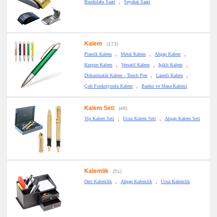
,
Buzdolabı Saati
Seyahat Saati
Kalem
(173)
,
,
,
Plastik Kalem
Metal Kalem
Ahşap Kalem
,
,
,
Kurşun Kalem
Versatil Kalem
Işıklı Kalem
,
,
Dokunmatik Kalem - Touch Pen
Lazerli Kalem
,
Çok Fonksiyonlu Kalem
Banko ve Masa Kalemi
Kalem Seti
(48)
,
,
Vip Kalem Seti
Ucuz Kalem Seti
Ahşap Kalem Seti
Kalemlik
(51)
,
,
Deri Kalemlik
Ahşap Kalemlik
Ucuz Kalemlik