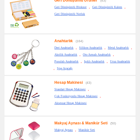
Geri Dönüşümlü Ürünler
(43)
Anahtarlık
,
,
Geri Dönüşümlü Bloknot
Geri Dönüşümlü Kalem
promosyon
Hesap
Geri Dönüşümlü Notluk
Makinesi
promosyon
Makyaj
Aynası
&
Anahtarlık
Manikür
(164)
Seti
,
,
,
Deri Anahtarlık
Silikon Anahtarlık
Metal Anahtarlık
promosyon
,
,
Akrilik Anahtarlık
Oto Armalı Anahtarlık
Şerit
,
,
Metre
Pusulalı Anahtarlık
Işıklı Anahtarlık
Ucuz Anahtarlık
&
,
Şişe Açacağı
Mezura
promosyon
Çakı
Hesap Makinesi
(43)
&
,
El
Standart Hesap Makinesi
Feneri
,
Çok Fonksiyonlu Hesap Makinesi
promosyon
Aksesuar Hesap Makinesi
Çakmak
&
Küllük
promosyon
Makyaj Aynası & Manikür Seti
(50)
Masa
Çanta
,
Makyaj Aynası
Manikür Seti
Askısı