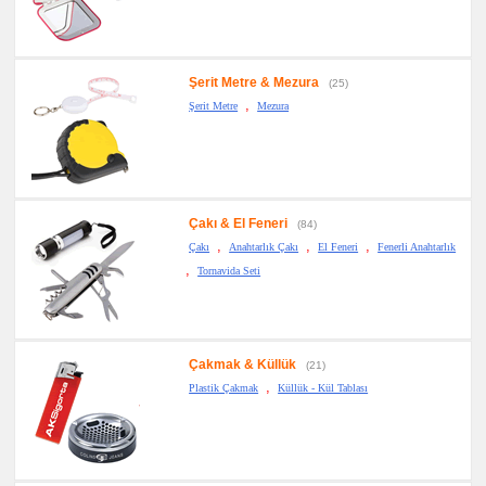
promosyon
PowerBank
&
Şarj
Kablosu
Şerit Metre & Mezura
(25)
promosyon
Flash
,
Şerit Metre
Mezura
Bellek
promosyon
Saat
promosyon
Kalem
promosyon
Çakı & El Feneri
(84)
Kalem
,
,
,
Seti
Çakı
Anahtarlık Çakı
El Feneri
Fenerli Anahtarlık
,
Tornavida Seti
promosyon
Kalemlik
promosyon
Kartvizitlik
promosyon
Çakmak & Küllük
(21)
Radyo
,
Plastik Çakmak
Küllük - Kül Tablası
promosyon
Takvim
&
Bloknot
promosyon
Bardak