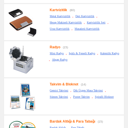
Kartvizitlik
(80)
,
,
Metal Kartvizitlik
Deri Kartvizitlik
,
,
Hesap Makineli Kartvizitlik
Kartvizitlik Seti
,
Ucuz Kartvizitlik
Masaüstü Kartvizitlik
Radyo
(15)
,
,
Mini Radyo
Işıklı & Fenerli Radyo
Kalemlik Radyo
,
Ahşap Radyo
Takvim & Bloknot
(14)
,
,
Gemici Takvimi
Dik Üçgen Masa Takvimi
,
,
Sümen Takvimi
Poster Takvim
Spiralli Bloknot
Bardak Altlığı & Para Tabağı
(15)
,
Bardak Altlığı
Para Tabağı