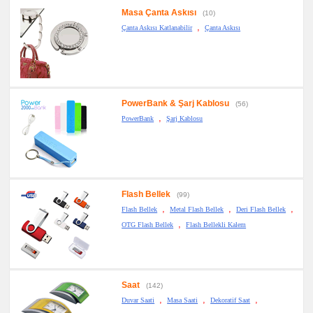
Altlığı
Masa Çanta Askısı
&
(10)
Para
,
Çanta Askısı Katlanabilir
Çanta Askısı
Tabağı
promosyon
Evrak
Çantası
&
Sekreter
Bloknot
PowerBank & Şarj Kablosu
(56)
promosyon
,
PowerBank
Şarj Kablosu
Masa
Seti
&
Sümen
Takımı
promosyon
Yapışkan
Notluk
Flash Bellek
(99)
Seti
,
,
,
&
Flash Bellek
Metal Flash Bellek
Deri Flash Bellek
Not
,
OTG Flash Bellek
Flash Bellekli Kalem
Tutucu
promosyon
Bilgisayar
Aksesuarları
promosyon
Saat
(142)
Diğer
Ürünler
,
,
,
Duvar Saati
Masa Saati
Dekoratif Saat