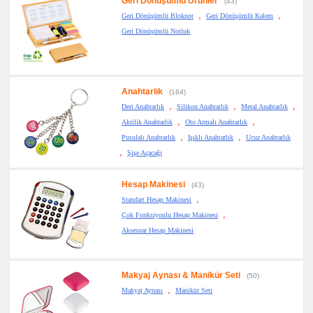
Geri Dönüşümlü Ürünler
(43)
Anahtarlık
,
,
Geri Dönüşümlü Bloknot
Geri Dönüşümlü Kalem
promosyon
Hesap
Geri Dönüşümlü Notluk
Makinesi
promosyon
Makyaj
Aynası
&
Anahtarlık
Manikür
(164)
Seti
,
,
,
Deri Anahtarlık
Silikon Anahtarlık
Metal Anahtarlık
promosyon
,
,
Akrilik Anahtarlık
Oto Armalı Anahtarlık
Şerit
,
,
Metre
Pusulalı Anahtarlık
Işıklı Anahtarlık
Ucuz Anahtarlık
&
,
Şişe Açacağı
Mezura
promosyon
Çakı
Hesap Makinesi
(43)
&
,
El
Standart Hesap Makinesi
Feneri
,
Çok Fonksiyonlu Hesap Makinesi
promosyon
Aksesuar Hesap Makinesi
Çakmak
&
Küllük
promosyon
Makyaj Aynası & Manikür Seti
(50)
Masa
Çanta
,
Makyaj Aynası
Manikür Seti
Askısı