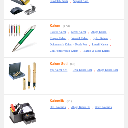
,
Buzdolabı Saati
Seyahat Saati
Kalem
(173)
,
,
,
Plastik Kalem
Metal Kalem
Ahşap Kalem
,
,
,
Kurşun Kalem
Versatil Kalem
Işıklı Kalem
,
,
Dokunmatik Kalem - Touch Pen
Lazerli Kalem
,
Çok Fonksiyonlu Kalem
Banko ve Masa Kalemi
Kalem Seti
(48)
,
,
Vip Kalem Seti
Ucuz Kalem Seti
Ahşap Kalem Seti
Kalemlik
(51)
,
,
Deri Kalemlik
Ahşap Kalemlik
Ucuz Kalemlik