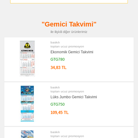
&
Sekreter
Bloknot
promosyon
Masa
"Gemici Takvimi"
Seti
&
Sümen
ile ilişkili diğer ürünlerimiz
Takımı
baskılı
promosyon
Yapışkan
toptan ucuz promosyon
Notluk
Ekonomik Gemici Takvimi
Seti
&
GTG780
Not
Tutucu
34,83 TL
promosyon
Bilgisayar
Aksesuarları
baskılı
promosyon
toptan ucuz promosyon
Diğer
Lüks Jumbo Gemici Takvimi
Ürünler
GTG750
109,45 TL
baskılı
toptan ucuz promosyon