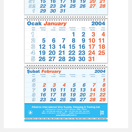
promosyon
Poster
Takvim
promosyon
Spiralli
Bloknot
promosyon
Tüm
Ürünleri
Gör
→
promosyon
Ajanda
&
Organizer
promosyon
Matara
&
Termos
&
Bardak
promosyon
Geri
Dönüşümlü
Ürünler
promosyon
Anahtarlık
promosyon
Hesap