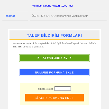
Kablosu
Minimum Sipariş Miktarı: 1000 Adet
promosyon
Flash
Bellek
Teslimat
ÜCRETSİZ KARGO kapsamında yapılmaktadır
promosyon
Saat
promosyon
Kalem
TALEP BİLDİRİM FORMLARI
promosyon
Kalem
Kurumsal ve toptan ürün taleplerinizi
, ürünü ilgili formlara ekleyerek iletmeniz halinde
Seti
daha hızlı ve eksiksiz
yanıtlanır.
promosyon
Kalemlik
BİLGİ FORMUNA EKLE
promosyon
Kartvizitlik
promosyon
Radyo
NUMUNE FORMUNA EKLE
promosyon
Bardak
Altlığı
&
Sipariş Miktarı:
Para
Tabağı
promosyon
Evrak
Çantası