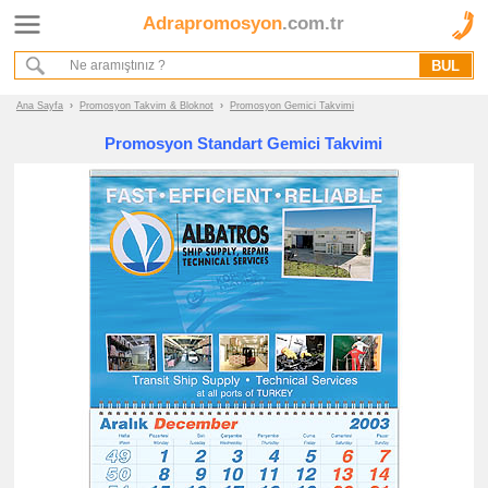
Adrapromosyon
.com.tr
Ana Sayfa
Hakkımızda
Referanslarımız
Ana Sayfa
›
Promosyon Takvim & Bloknot
›
Promosyon Gemici Takvimi
Kurumsal Hizmet Akışımız
Promosyon Standart Gemici Takvimi
Promosyon
Ürünleri
promosyon
Takvim
&
Bloknot
promosyon
Gemici
Takvimi
promosyon
Dik
Üçgen
Masa
Takvimi
promosyon
Sümen
Takvimi