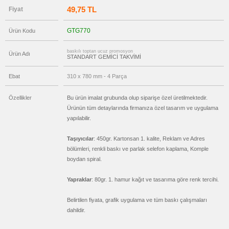
Makinesi
49,75 TL
Fiyat
promosyon
Makyaj
GTG770
Ürün Kodu
Aynası
&
Manikür
Seti
baskılı toptan ucuz promosyon
Ürün Adı
STANDART GEMİCİ TAKVİMİ
promosyon
Şerit
Ebat
Metre
310 x 780 mm - 4 Parça
&
Mezura
Özellikler
Bu ürün imalat grubunda olup siparişe özel üretilmektedir.
promosyon
Ürünün tüm detaylarında firmanıza özel tasarım ve uygulama
Çakı
&
yapılabilir.
El
Feneri
Taşıyıcılar
: 450gr. Kartonsan 1. kalite, Reklam ve Adres
promosyon
Çakmak
bölümleri, renkli baskı ve parlak selefon kaplama, Komple
&
boydan spiral.
Küllük
promosyon
Masa
Yapraklar
: 80gr. 1. hamur kağıt ve tasarıma göre renk tercihi.
Çanta
Askısı
Belirtilen fiyata, grafik uygulama ve tüm baskı çalışmaları
promosyon
dahildir.
PowerBank
&
Şarj