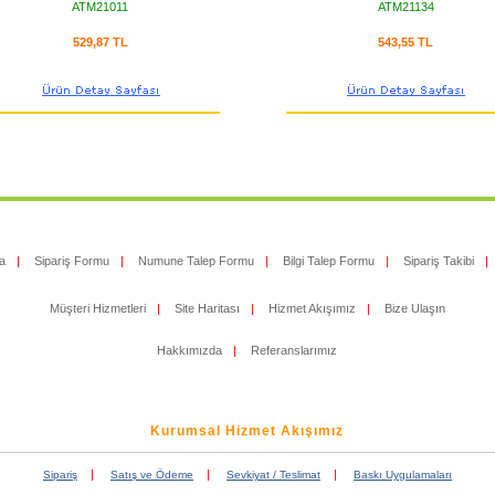
ATM21011
ATM21134
529,87 TL
543,55 TL
a
|
Sipariş Formu
|
Numune Talep Formu
|
Bilgi Talep Formu
|
Sipariş Takibi
|
Müşteri Hizmetleri
|
Site Haritası
|
Hizmet Akışımız
|
Bize Ulaşın
Hakkımızda
|
Referanslarımız
Kurumsal Hizmet Akışımız
|
|
|
Sipariş
Satış ve Ödeme
Sevkiyat / Teslimat
Baskı Uygulamaları