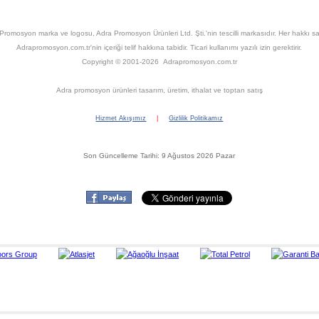
Promosyon marka ve logosu, Adra Promosyon Ürünleri Ltd. Şti.'nin tescilli markasıdır. Her hakkı sak
Adrapromosyon.com.tr'nin içeriği telif hakkına tabidir. Ticari kullanımı yazılı izin gerektirir.
Copyright © 2001-2026 Adrapromosyon.com.tr
Adra promosyon ürünleri tasarım, üretim, ithalat ve toptan satış
Hizmet Akışımız
|
Gizlilik Politikamız
Son Güncelleme Tarihi: 9 Ağustos 2026 Pazar