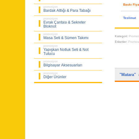
Baskı Fiya
promosyon
Bardak Altlığı & Para Tabağı
Teslimat
promosyon
Evrak Çantası & Sekreter
Bloknot
promosyon
Kategori:
Promos
Masa Seti & Sümen Takımı
Etiketler:
Promos
promosyon
Yapışkan Notluk Seti & Not
Tutucu
promosyon
Bilgisayar Aksesuarları
promosyon
"Matara"
Diğer Ürünler