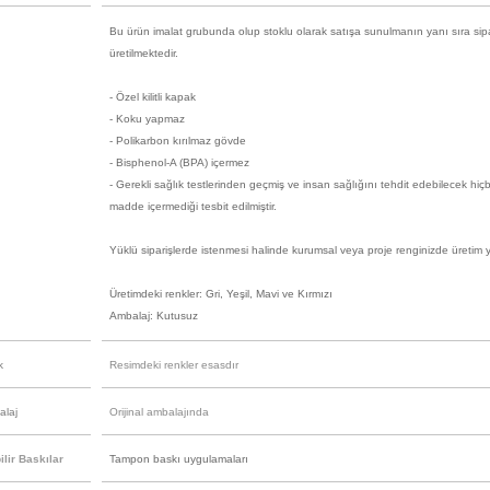
Bu ürün imalat grubunda olup stoklu olarak satışa sunulmanın yanı sıra sip
üretilmektedir.
- Özel kilitli kapak
- Koku yapmaz
- Polikarbon kırılmaz gövde
- Bisphenol-A (BPA) içermez
- Gerekli sağlık testlerinden geçmiş ve insan sağlığını tehdit edebilecek hiçb
madde içermediği tesbit edilmiştir.
Yüklü siparişlerde istenmesi halinde kurumsal veya proje renginizde üretim ya
Üretimdeki renkler: Gri, Yeşil, Mavi ve Kırmızı
Ambalaj: Kutusuz
k
Resimdeki renkler esasdır
alaj
Orijinal ambalajında
lir Baskılar
Tampon baskı uygulamaları