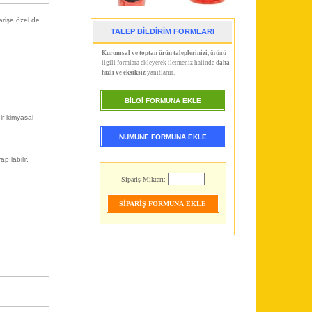
arişe özel de
TALEP BİLDİRİM FORMLARI
Kurumsal ve toptan ürün taleplerinizi
, ürünü
ilgili formlara ekleyerek iletmeniz halinde
daha
hızlı ve eksiksiz
yanıtlanır.
BİLGİ FORMUNA EKLE
ir kimyasal
NUMUNE FORMUNA EKLE
pılabilir.
Sipariş Miktarı: