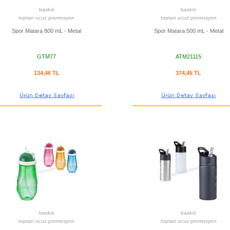
baskılı
baskılı
toptan ucuz promosyon
toptan ucuz promosyon
Spor Matara 800 mL - Metal
Spor Matara 500 mL - Metal
GTM77
ATM21115
134,46 TL
374,45 TL
baskılı
baskılı
toptan ucuz promosyon
toptan ucuz promosyon