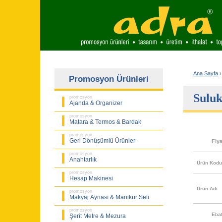
Ana Sayfa
›
Promosyon Ürünleri
Sulu
promosyon
Ajanda & Organizer
promosyon
Matara & Termos & Bardak
promosyon
Geri Dönüşümlü Ürünler
Fiy
promosyon
Anahtarlık
Ürün Kod
promosyon
Hesap Makinesi
Ürün Adı
promosyon
Makyaj Aynası & Manikür Seti
promosyon
Eba
Şerit Metre & Mezura