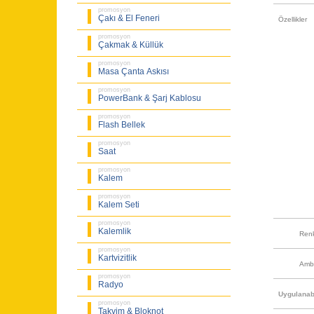
promosyon
Çakı & El Feneri
Özellikler
promosyon
Çakmak & Küllük
promosyon
Masa Çanta Askısı
promosyon
PowerBank & Şarj Kablosu
promosyon
Flash Bellek
promosyon
Saat
promosyon
Kalem
promosyon
Kalem Seti
promosyon
Kalemlik
Ren
promosyon
Kartvizitlik
Amb
promosyon
Radyo
Uygulanabi
promosyon
Takvim & Bloknot