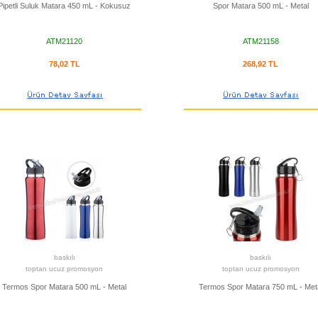
Pipetli Suluk Matara 450 mL - Kokusuz
Spor Matara 500 mL - Metal
ATM21120
ATM21158
78,02 TL
268,92 TL
baskılı
baskılı
toptan ucuz promosyon
toptan ucuz promosyon
Termos Spor Matara 500 mL - Metal
Termos Spor Matara 750 mL - Met