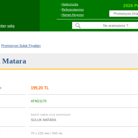
-
Hakkımızda
2026 P
-
Referanslarımız
-
Hizmet Akışımız
Promosyon Suluk Fiyatları
k Matara
199,20 TL
at
ATM21175
u
baskılı toptan ucuz promosyon
SULUK MATARA
t
70 x 220 mm / 500 mL