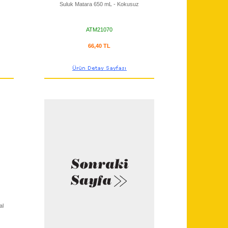
Suluk Matara 650 mL - Kokusuz
ATM21070
66,40 TL
al