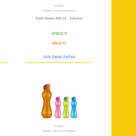
baskılı
toptan ucuz promosyon
Suluk Matara 800 mL - Kokusuz
ATM21174
219,12 TL
baskılı
toptan ucuz promosyon