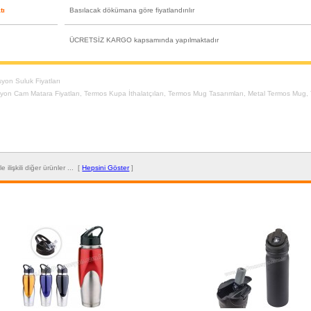
tı
Basılacak dökümana göre fiyatlandırılır
ÜCRETSİZ KARGO kapsamında yapılmaktadır
yon Suluk Fiyatları
yon Cam Matara Fiyatları
,
Termos Kupa İthalatçıları
,
Termos Mug Tasarımları
,
Metal Termos Mug
,
ile ilişkili diğer ürünler ... [
Hepsini Göster
]