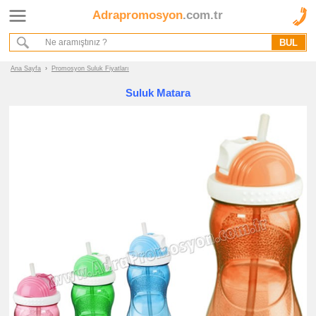
Adrapromosyon
.com.tr
Ana Sayfa
Hakkımızda
Referanslarımız
Ana Sayfa
›
Promosyon Suluk Fiyatları
Kurumsal Hizmet Akışımız
Suluk Matara
Promosyon
Ürünleri
promosyon
Ajanda
&
Organizer
promosyon
Matara
&
Termos
&
Bardak
promosyon
Geri
Dönüşümlü
Ürünler
promosyon