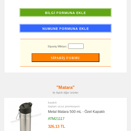
Altlığı
&
Para
BİLGİ FORMUNA EKLE
Tabağı
promosyon
Evrak
Çantası
NUMUNE FORMUNA EKLE
&
Sekreter
Bloknot
Sipariş Miktarı:
promosyon
Masa
Seti
&
Sümen
Takımı
promosyon
Yapışkan
Notluk
Seti
"Matara"
&
Not
ile ilişkili diğer ürünler
Tutucu
baskılı
promosyon
Bilgisayar
toptan ucuz promosyon
Aksesuarları
Metal Matara 500 mL - Özel Kapaklı
promosyon
ATM21117
Diğer
Ürünler
326,13 TL