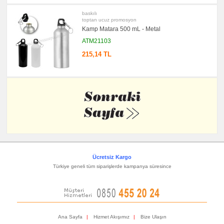
baskılı
toptan ucuz promosyon
Kamp Matara 500 mL - Metal
ATM21103
215,14 TL
Ücretsiz Kargo
Türkiye geneli tüm siparişlerde kampanya süresince
Ana Sayfa
|
Hizmet Akışımız
|
Bize Ulaşın