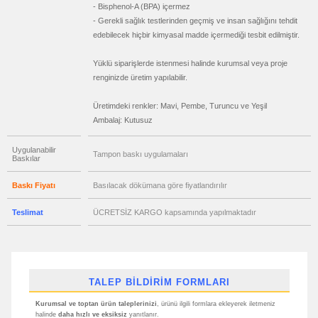
promosyon
- Bisphenol-A (BPA) içermez
PowerBank
&
- Gerekli sağlık testlerinden geçmiş ve insan sağlığını tehdit
Şarj
edebilecek hiçbir kimyasal madde içermediği tesbit edilmiştir.
Kablosu
promosyon
Flash
Yüklü siparişlerde istenmesi halinde kurumsal veya proje
Bellek
renginizde üretim yapılabilir.
promosyon
Saat
Üretimdeki renkler: Mavi, Pembe, Turuncu ve Yeşil
promosyon
Ambalaj: Kutusuz
Kalem
promosyon
Uygulanabilir
Kalem
Tampon baskı uygulamaları
Baskılar
Seti
promosyon
Baskı Fiyatı
Basılacak dökümana göre fiyatlandırılır
Kalemlik
promosyon
Teslimat
ÜCRETSİZ KARGO kapsamında yapılmaktadır
Kartvizitlik
promosyon
Radyo
promosyon
Takvim
&
TALEP BİLDİRİM FORMLARI
Bloknot
Kurumsal ve toptan ürün taleplerinizi
, ürünü ilgili formlara ekleyerek iletmeniz
promosyon
Bardak
halinde
daha hızlı ve eksiksiz
yanıtlanır.