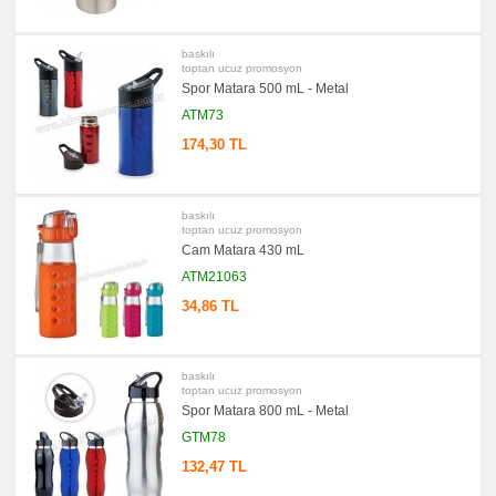
baskılı
toptan ucuz promosyon
Spor Matara 500 mL - Metal
ATM73
174,30 TL
baskılı
toptan ucuz promosyon
Cam Matara 430 mL
ATM21063
34,86 TL
baskılı
toptan ucuz promosyon
Spor Matara 800 mL - Metal
GTM78
132,47 TL