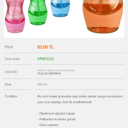
Anahtarlık
promosyon
Hesap
Makinesi
promosyon
Makyaj
Aynası
&
Manikür
Seti
83,00 TL
Fiyat
promosyon
Şerit
Metre
ATM21121
Ürün Kodu
&
Mezura
baskılı toptan ucuz promosyon
promosyon
Ürün Adı
SULUK MATARA
Çakı
&
El
Ebat
400 mL
Feneri
promosyon
Çakmak
Özellikler
Bu ürün imalat grubunda olup stoklu olarak satışa sunulmanın
&
yanı sıra siparişe özel de üretilmektedir.
Küllük
promosyon
Masa
- Pipetli özel ağızlıklı kapak
Çanta
- Polikarbon kırılmaz gövde
Askısı
- Koku yapmaz