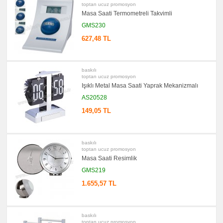
Bloknot
toptan ucuz promosyon
Masa Saati Termometreli Takvimli
promosyon
Masa
GMS230
Seti
&
627,48 TL
Sümen
Takımı
promosyon
Yapışkan
Notluk
baskılı
Seti
toptan ucuz promosyon
&
Işıklı Metal Masa Saati Yaprak Mekanizmalı
Not
Tutucu
AS20528
promosyon
149,05 TL
Bilgisayar
Aksesuarları
promosyon
Diğer
baskılı
Ürünler
toptan ucuz promosyon
Masa Saati Resimlik
GMS219
1.655,57 TL
baskılı
toptan ucuz promosyon