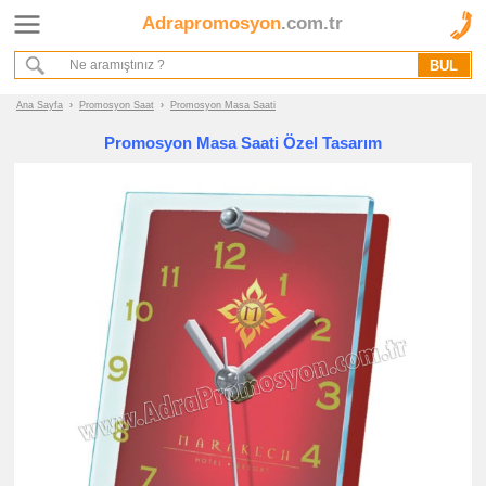
Adrapromosyon
.com.tr
Ana Sayfa
Hakkımızda
Referanslarımız
Ana Sayfa
›
Promosyon Saat
›
Promosyon Masa Saati
Kurumsal Hizmet Akışımız
Promosyon Masa Saati Özel Tasarım
Promosyon
Ürünleri
promosyon
Saat
promosyon
Duvar
Saati
promosyon
Masa
Saati
promosyon
Dekoratif
Saat
promosyon
Buzdolabı
Saati