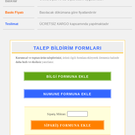
Baskılar
Aynası
&
Manikür
Baskı Fiyatı
Basılacak dökümana göre fiyatlandırılır
Seti
promosyon
Teslimat
ÜCRETSİZ KARGO kapsamında yapılmaktadır
Şerit
Metre
&
Mezura
promosyon
TALEP BİLDİRİM FORMLARI
Çakı
&
El
Kurumsal ve toptan ürün taleplerinizi
, ürünü ilgili formlara ekleyerek iletmeniz halinde
Feneri
daha hızlı ve eksiksiz
yanıtlanır.
promosyon
Çakmak
&
BİLGİ FORMUNA EKLE
Küllük
promosyon
Masa
NUMUNE FORMUNA EKLE
Çanta
Askısı
promosyon
PowerBank
&
Sipariş Miktarı:
Şarj
Kablosu
promosyon
Flash