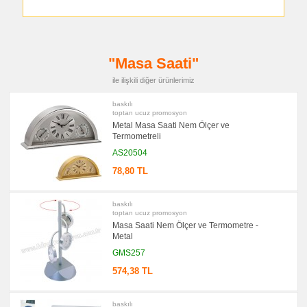
Bellek
promosyon
Kalem
promosyon
Kalem
"Masa Saati"
Seti
ile ilişkili diğer ürünlerimiz
promosyon
Kalemlik
baskılı
promosyon
toptan ucuz promosyon
Kartvizitlik
Metal Masa Saati Nem Ölçer ve
promosyon
Termometreli
Radyo
AS20504
promosyon
Takvim
78,80 TL
&
Bloknot
baskılı
promosyon
Bardak
toptan ucuz promosyon
Altlığı
Masa Saati Nem Ölçer ve Termometre -
&
Metal
Para
Tabağı
GMS257
promosyon
574,38 TL
Evrak
Çantası
&
Sekreter
baskılı