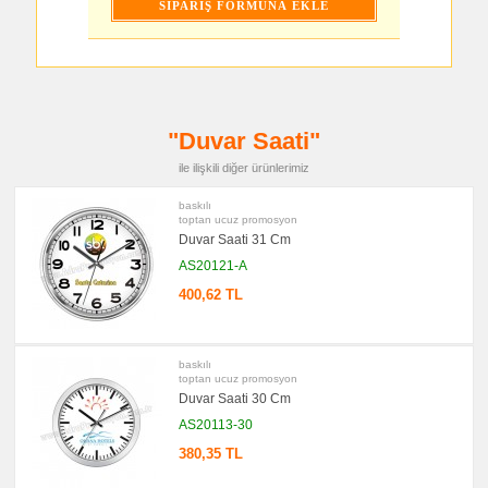
Bloknot
promosyon
Masa
Seti
&
Sümen
Takımı
promosyon
"Duvar Saati"
Yapışkan
Notluk
Seti
ile ilişkili diğer ürünlerimiz
&
Not
baskılı
Tutucu
toptan ucuz promosyon
promosyon
Duvar Saati 31 Cm
Bilgisayar
Aksesuarları
AS20121-A
promosyon
400,62 TL
Diğer
Ürünler
baskılı
toptan ucuz promosyon
Duvar Saati 30 Cm
AS20113-30
380,35 TL