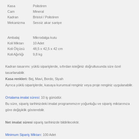
Aynası
Kasa
Polistiren
&
Manikür
Cam
Mineral
Seti
Kadran
Bristol / Polistiren
Mekanizma
Sessiz akar saniye
promosyon
Şerit
Metre
&
Ambalaj
Mikrodalga kutu
Mezura
Koli Miktarı
10 Adet
promosyon
Koli Ölçüsü
48,5 x 42,5 x 42 cm
Çakı
Koli Ağırlığı
9,8 kg
&
El
Feneri
Kadran tasarımı: yüklü siparişlerde, sıfırdan isteğiniz doğrultusunda size özel
promosyon
tasarlanabilir.
Çakmak
&
Kasa renkleri:
Bej, Mavi, Bordo, Siyah
Küllük
Ayrıca yüklü siparişlerde, kasaya kurumsal renginiz veya proje renginiz uygulanabilir.
promosyon
Masa
Ortalama imalat süresi:
10 iş günüdür.
Çanta
Askısı
Bu süre, sipariş tarihinizdeki imalat programımızın yoğunluğu ve sipariş miktarınıza
göre değişiklik gösterebilir.
promosyon
PowerBank
&
Şarj
Net imalat süresi
sipariş tarihinizde bildirilecektir.
Kablosu
promosyon
Minimum Sipariş Miktarı:
100 Adet
Flash