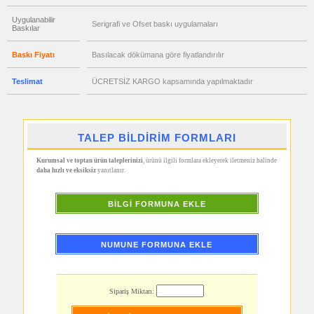
Bellek
Uygulanabilir
promosyon
Serigrafi ve Ofset baskı uygulamaları
Baskılar
Kalem
promosyon
Baskı Fiyatı
Basılacak dökümana göre fiyatlandırılır
Kalem
Seti
Teslimat
ÜCRETSİZ KARGO kapsamında yapılmaktadır
promosyon
Kalemlik
promosyon
Kartvizitlik
TALEP BİLDİRİM FORMLARI
promosyon
Radyo
Kurumsal ve toptan ürün taleplerinizi
, ürünü ilgili formlara ekleyerek iletmeniz halinde
promosyon
daha hızlı ve eksiksiz
yanıtlanır.
Takvim
&
Bloknot
BİLGİ FORMUNA EKLE
promosyon
Bardak
Altlığı
&
Para
NUMUNE FORMUNA EKLE
Tabağı
promosyon
Evrak
Çantası
Sipariş Miktarı:
&
Sekreter