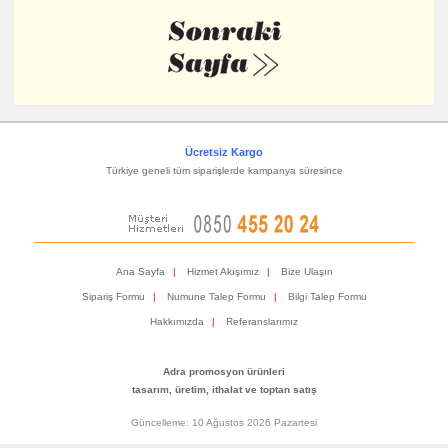
Ücretsiz Kargo
Türkiye geneli tüm siparişlerde kampanya süresince
Ana Sayfa
|
Hizmet Akışımız
|
Bize Ulaşın
Sipariş Formu
|
Numune Talep Formu
|
Bilgi Talep Formu
Hakkımızda
|
Referanslarımız
Adra promosyon ürünleri
tasarım, üretim, ithalat ve toptan satış
Güncelleme: 10 Ağustos 2026 Pazartesi