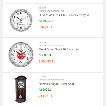
baskılı
toptan ucuz promosyon
Duvar Saati 32,4 Cm - Tekrenk Çerçeve
AS20117-B
326,29 TL
baskılı
toptan ucuz promosyon
Metal Duvar Saati 36 Cm Krom
AS20103
1.258,82 TL
baskılı
toptan ucuz promosyon
Nostaljik Ahşap Duvar Saati
AS20552
214,92 TL