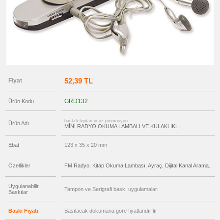
Radyo
promosyon
Tüm
Ürünleri
Gör
→
promosyon
Ajanda
&
Organizer
52,39 TL
Fiyat
promosyon
Matara
&
GRD132
Ürün Kodu
Termos
&
Bardak
baskılı toptan ucuz promosyon
Ürün Adı
MİNİ RADYO OKUMA LAMBALI VE KULAKLIKLI
promosyon
Geri
Dönüşümlü
Ebat
123 x 35 x 20 mm
Ürünler
promosyon
Anahtarlık
Özellikler
FM Radyo, Kitap Okuma Lambası, Ayraç, Dijital Kanal Arama.
promosyon
Hesap
Uygulanabilir
Makinesi
Tampon ve Serigrafi baskı uygulamaları
Baskılar
promosyon
Makyaj
Baskı Fiyatı
Basılacak dökümana göre fiyatlandırılır
Aynası