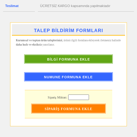
&
Manikür
Teslimat
ÜCRETSİZ KARGO kapsamında yapılmaktadır
Seti
promosyon
Şerit
Metre
&
TALEP BİLDİRİM FORMLARI
Mezura
promosyon
Kurumsal ve toptan ürün taleplerinizi
, ürünü ilgili formlara ekleyerek iletmeniz halinde
Çakı
daha hızlı ve eksiksiz
yanıtlanır.
&
El
Feneri
BİLGİ FORMUNA EKLE
promosyon
Çakmak
&
Küllük
NUMUNE FORMUNA EKLE
promosyon
Masa
Çanta
Askısı
Sipariş Miktarı:
promosyon
PowerBank
&
Şarj
Kablosu
promosyon
Flash
Bellek