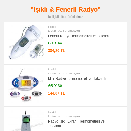
promosyon
Saat
"Işıklı & Fenerli Radyo"
promosyon
ile ilişkili diğer ürünlerimiz
Kalem
promosyon
baskılı
Kalem
toptan ucuz promosyon
Seti
Fenerli Radyo Termometreli ve Takvimli
promosyon
Kalemlik
GRD144
384,20 TL
promosyon
Kartvizitlik
promosyon
Takvim
&
baskılı
Bloknot
toptan ucuz promosyon
Mini Radyo Termometreli ve Takvimli
promosyon
Bardak
GRD130
Altlığı
&
144,07 TL
Para
Tabağı
promosyon
Evrak
baskılı
Çantası
toptan ucuz promosyon
&
Sekreter
Radyo Işıklı Ekranlı Termometreli ve
Bloknot
Takvimli