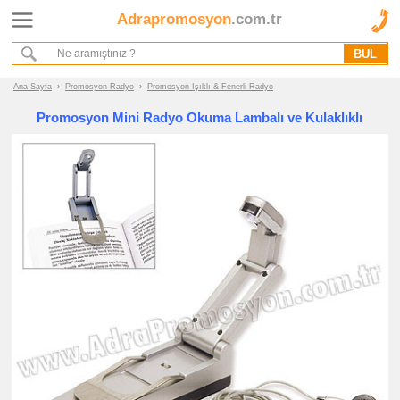
Adrapromosyon
.com.tr
Ana Sayfa
Hakkımızda
Referanslarımız
Ana Sayfa
›
Promosyon Radyo
›
Promosyon Işıklı & Fenerli Radyo
Kurumsal Hizmet Akışımız
Promosyon Mini Radyo Okuma Lambalı ve Kulaklıklı
Promosyon
Ürünleri
promosyon
Radyo
promosyon
Mini
Radyo
promosyon
Işıklı
&
Fenerli
Radyo
promosyon
Kalemlik
Radyo
promosyon
Ahşap