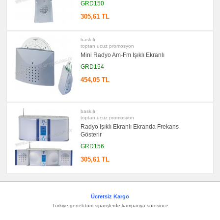
promosyon
GRD150
Masa
Seti
305,61 TL
&
Sümen
Takımı
baskılı
promosyon
toptan ucuz promosyon
Yapışkan
Mini Radyo Am-Fm Işıklı Ekranlı
Notluk
Seti
GRD154
&
Not
454,05 TL
Tutucu
promosyon
Bilgisayar
Aksesuarları
baskılı
toptan ucuz promosyon
promosyon
Diğer
Radyo Işıklı Ekranlı Ekranda Frekans
Ürünler
Gösterir
GRD156
305,61 TL
Ücretsiz Kargo
Türkiye geneli tüm siparişlerde kampanya süresince