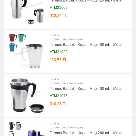
Termos Bardak - Kupa - Mug 420 mL - Metal
Sümen
Takımı
ATM21009
promosyon
412,34 TL
Yapışkan
Notluk
Seti
&
Not
baskılı
Tutucu
toptan ucuz promosyon
Termos Bardak - Kupa - Mug 400 mL - Metal
promosyon
Bilgisayar
ATM21083
Aksesuarları
116,53 TL
promosyon
Diğer
Ürünler
baskılı
toptan ucuz promosyon
Termos Bardak - Kupa - Mug 400 mL - Metal
ATM21076
310,83 TL
baskılı
toptan ucuz promosyon
Termos Bardak - Kupa - Mug 280 mL - Metal