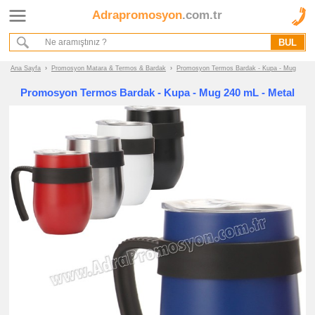
Adrapromosyon
.com.tr
Ana Sayfa
Hakkımızda
Referanslarımız
Ana Sayfa
›
Promosyon Matara & Termos & Bardak
›
Promosyon Termos Bardak - Kupa - Mug
Kurumsal Hizmet Akışımız
Promosyon Termos Bardak - Kupa - Mug 240 mL - Metal
Promosyon
Ürünleri
promosyon
Matara
&
Termos
&
Bardak
promosyon
Matara
promosyon
Termos
promosyon
Termos
Bardak
-
Kupa