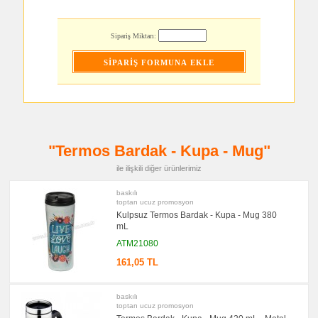
Kalem
Seti
promosyon
Sipariş Miktarı:
Kalemlik
promosyon
Kartvizitlik
promosyon
Radyo
promosyon
Takvim
&
Bloknot
"Termos Bardak - Kupa - Mug"
promosyon
Bardak
ile ilişkili diğer ürünlerimiz
Altlığı
&
baskılı
Para
toptan ucuz promosyon
Tabağı
Kulpsuz Termos Bardak - Kupa - Mug 380
promosyon
mL
Evrak
Çantası
ATM21080
&
Sekreter
161,05 TL
Bloknot
promosyon
Masa
baskılı
Seti
toptan ucuz promosyon
&