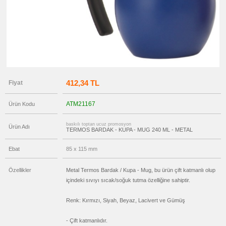
-
Mug
promosyon
Tüm
Ürünleri
Gör
→
promosyon
Ajanda
&
Organizer
412,34 TL
Fiyat
promosyon
Geri
Dönüşümlü
ATM21167
Ürün Kodu
Ürünler
promosyon
baskılı toptan ucuz promosyon
Anahtarlık
Ürün Adı
TERMOS BARDAK - KUPA - MUG 240 ML - METAL
promosyon
Hesap
Ebat
85 x 115 mm
Makinesi
promosyon
Makyaj
Özellikler
Metal Termos Bardak / Kupa - Mug, bu ürün çift katmanlı olup
Aynası
içindeki sıvıyı sıcak/soğuk tutma özelliğine sahiptir.
&
Manikür
Seti
Renk: Kırmızı, Siyah, Beyaz, Lacivert ve Gümüş
promosyon
Şerit
- Çift katmanlıdır.
Metre