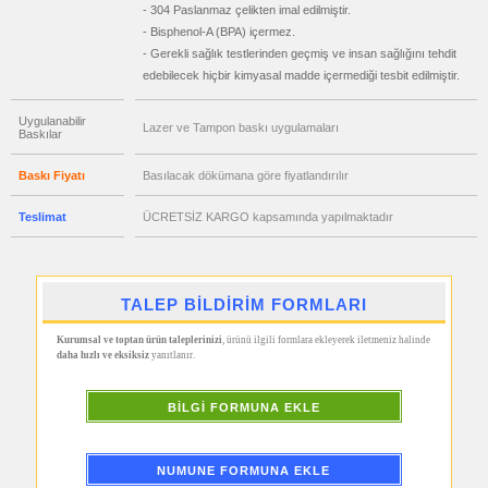
&
- 304 Paslanmaz çelikten imal edilmiştir.
Mezura
- Bisphenol-A (BPA) içermez.
promosyon
- Gerekli sağlık testlerinden geçmiş ve insan sağlığını tehdit
Çakı
&
edebilecek hiçbir kimyasal madde içermediği tesbit edilmiştir.
El
Feneri
Uygulanabilir
Lazer ve Tampon baskı uygulamaları
promosyon
Baskılar
Çakmak
&
Küllük
Baskı Fiyatı
Basılacak dökümana göre fiyatlandırılır
promosyon
Masa
Teslimat
ÜCRETSİZ KARGO kapsamında yapılmaktadır
Çanta
Askısı
promosyon
PowerBank
&
TALEP BİLDİRİM FORMLARI
Şarj
Kablosu
Kurumsal ve toptan ürün taleplerinizi
, ürünü ilgili formlara ekleyerek iletmeniz halinde
promosyon
daha hızlı ve eksiksiz
yanıtlanır.
Flash
Bellek
promosyon
BİLGİ FORMUNA EKLE
Saat
promosyon
Kalem
NUMUNE FORMUNA EKLE
promosyon