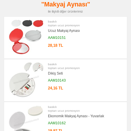
"Makyaj Aynası"
promosyon
Kartvizitlik
ile ilişkili diğer ürünlerimiz
promosyon
Radyo
baskılı
toptan ucuz promosyon
promosyon
Takvim
Ucuz Makyaj Aynası
&
Bloknot
AAM10151
promosyon
28,18 TL
Bardak
Altlığı
&
Para
Tabağı
baskılı
toptan ucuz promosyon
promosyon
Dikiş Seti
Evrak
Çantası
AAM10143
&
Sekreter
24,16 TL
Bloknot
promosyon
Masa
Seti
baskılı
&
toptan ucuz promosyon
Sümen
Takımı
Ekonomik Makyaj Aynası - Yuvarlak
AAM10162
promosyon
Yapışkan
Notluk
19,97 TL