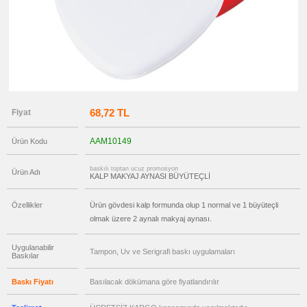
Gör
→
promosyon
Ajanda
&
Organizer
promosyon
Matara
&
Termos
&
68,72 TL
Fiyat
Bardak
promosyon
Geri
AAM10149
Ürün Kodu
Dönüşümlü
Ürünler
baskılı toptan ucuz promosyon
Ürün Adı
promosyon
KALP MAKYAJ AYNASI BÜYÜTEÇLİ
Anahtarlık
promosyon
Özellikler
Ürün gövdesi kalp formunda olup 1 normal ve 1 büyüteçli
Hesap
Makinesi
olmak üzere 2 aynalı makyaj aynası.
promosyon
Şerit
Uygulanabilir
Metre
Tampon, Uv ve Serigrafi baskı uygulamaları
Baskılar
&
Mezura
Baskı Fiyatı
Basılacak dökümana göre fiyatlandırılır
promosyon
Çakı
&