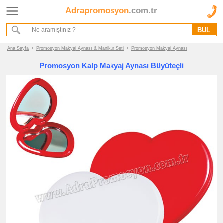
Adrapromosyon
.com.tr
Ana Sayfa
Hakkımızda
Referanslarımız
Ana Sayfa
›
Promosyon Makyaj Aynası & Manikür Seti
›
Promosyon Makyaj Aynası
Kurumsal Hizmet Akışımız
Promosyon Kalp Makyaj Aynası Büyüteçli
Promosyon
Ürünleri
promosyon
Makyaj
Aynası
&
Manikür
Seti
promosyon
Makyaj
Aynası
promosyon
Manikür
Seti
promosyon
Tüm
Ürünleri