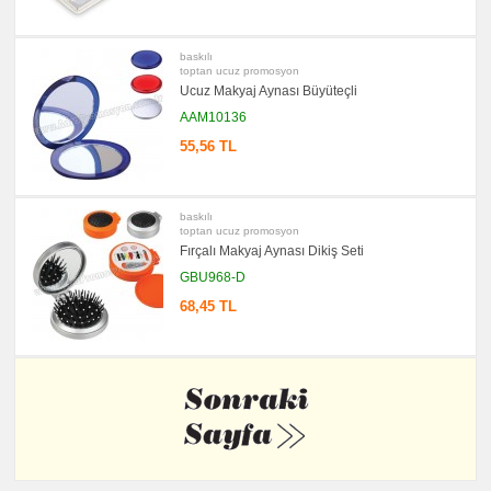
baskılı
toptan ucuz promosyon
Ucuz Makyaj Aynası Büyüteçli
AAM10136
55,56 TL
baskılı
toptan ucuz promosyon
Fırçalı Makyaj Aynası Dikiş Seti
GBU968-D
68,45 TL