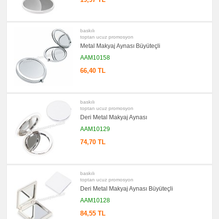
Seti
&
Not
Tutucu
baskılı
promosyon
toptan ucuz promosyon
Bilgisayar
Metal Makyaj Aynası Büyüteçli
Aksesuarları
AAM10158
promosyon
Diğer
66,40 TL
Ürünler
baskılı
toptan ucuz promosyon
Deri Metal Makyaj Aynası
AAM10129
74,70 TL
baskılı
toptan ucuz promosyon
Deri Metal Makyaj Aynası Büyüteçli
AAM10128
84,55 TL