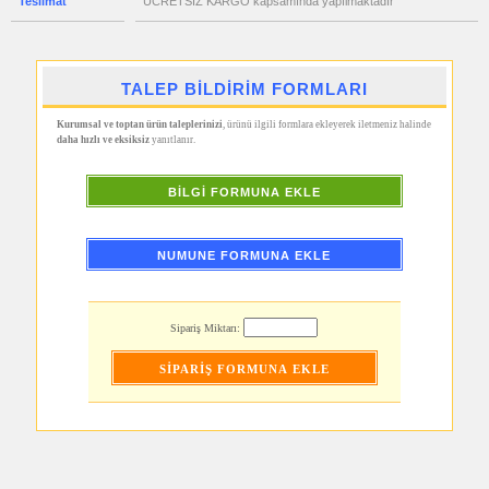
Teslimat
ÜCRETSİZ KARGO kapsamında yapılmaktadır
El
Feneri
promosyon
Çakmak
&
TALEP BİLDİRİM FORMLARI
Küllük
promosyon
Kurumsal ve toptan ürün taleplerinizi
, ürünü ilgili formlara ekleyerek iletmeniz halinde
Masa
daha hızlı ve eksiksiz
yanıtlanır.
Çanta
Askısı
promosyon
BİLGİ FORMUNA EKLE
PowerBank
&
Şarj
Kablosu
NUMUNE FORMUNA EKLE
promosyon
Flash
Bellek
promosyon
Sipariş Miktarı:
Saat
promosyon
Kalem
promosyon
Kalem
Seti
promosyon
Kalemlik